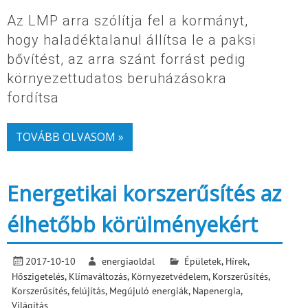
Az LMP arra szólítja fel a kormányt,
hogy haladéktalanul állítsa le a paksi
bővítést, az arra szánt forrást pedig
környezettudatos beruházásokra
fordítsa
TOVÁBB OLVASOM »
Energetikai korszerűsítés az
élhetőbb körülményekért
2017-10-10
energiaoldal
Épületek
,
Hírek
,
Hőszigetelés
,
Klímaváltozás
,
Környezetvédelem
,
Korszerűsítés
,
Korszerűsítés, felújítás
,
Megújuló energiák
,
Napenergia
,
Világítás