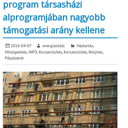
program társasházi
alprogramjában nagyobb
támogatási arány kellene
2016-04-07
energiaoldal
Háztartás
,
Hőszigetelés
,
INFÓ
,
Korszerűsítés
,
Korszerűsítés, felújítás
,
Pályázatok