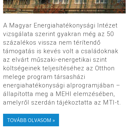
A Magyar Energiahatékonysági Intézet
vizsgálata szerint gyakran még az 50
százalékos vissza nem térítendő
támogatás is kevés volt a családoknak
az elvárt műszaki-energetikai szint
költségeinek teljesítéséhez az Otthon
melege program társasházi
energiahatékonysági alprogramjában –
állapította meg a MEHI elemzésében,
amelyről szerdán tájékoztatta az MTI-t.
TOVÁBB OLVASOM »