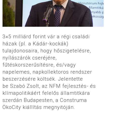
3×5 milliárd forint vár a régi családi
házak (pl. a Kádár-kockák)
tulajdonosaira, hogy hőszigetelésre,
nyílászárók cseréjére,
fűtéskorszerűsítésre, és/vagy
napelemes, napkollektoros rendszer
beszerzésére költsék. Jelentette
be Szabó Zsolt, az NFM fejlesztés- és
klímapolitikáért felelős államtitkára
szerdán Budapesten, a Construma
ÖkoCity kiállítás megnyitóján.