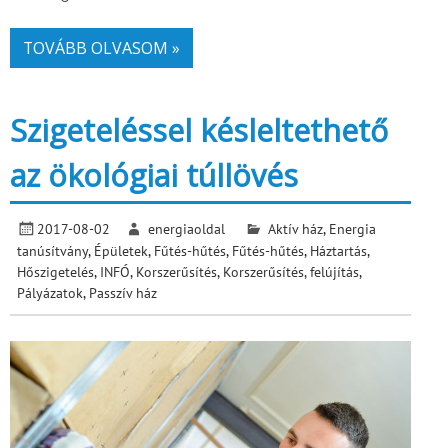
TOVÁBB OLVASOM »
Szigeteléssel késleltethető
az ökológiai túllövés
2017-08-02
energiaoldal
Aktív ház
,
Energia
tanúsítvány
,
Épületek
,
Fűtés-hűtés
,
Fűtés-hűtés
,
Háztartás
,
Hőszigetelés
,
INFÓ
,
Korszerűsítés
,
Korszerűsítés, felújítás
,
Pályázatok
,
Passzív ház