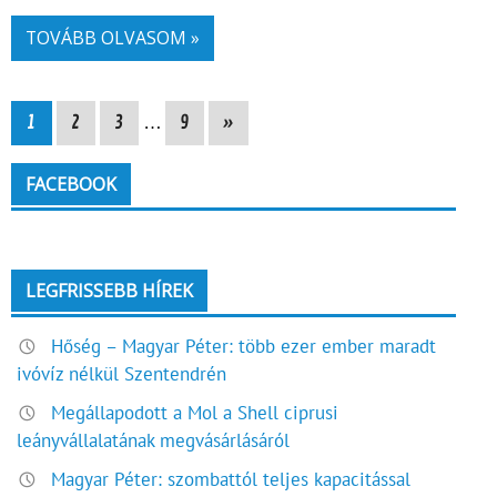
TOVÁBB OLVASOM »
1
2
3
…
9
»
FACEBOOK
LEGFRISSEBB HÍREK
Hőség – Magyar Péter: több ezer ember maradt
ivóvíz nélkül Szentendrén
Megállapodott a Mol a Shell ciprusi
leányvállalatának megvásárlásáról
Magyar Péter: szombattól teljes kapacitással