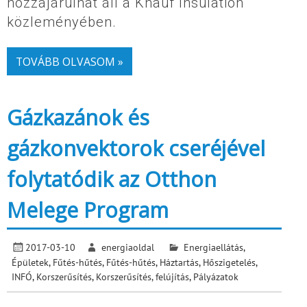
hozzájárulhat áll a Knauf Insulation
közleményében.
TOVÁBB OLVASOM »
Gázkazánok és
gázkonvektorok cseréjével
folytatódik az Otthon
Melege Program
2017-03-10
energiaoldal
Energiaellátás
,
Épületek
,
Fűtés-hűtés
,
Fűtés-hűtés
,
Háztartás
,
Hőszigetelés
,
INFÓ
,
Korszerűsítés
,
Korszerűsítés, felújítás
,
Pályázatok