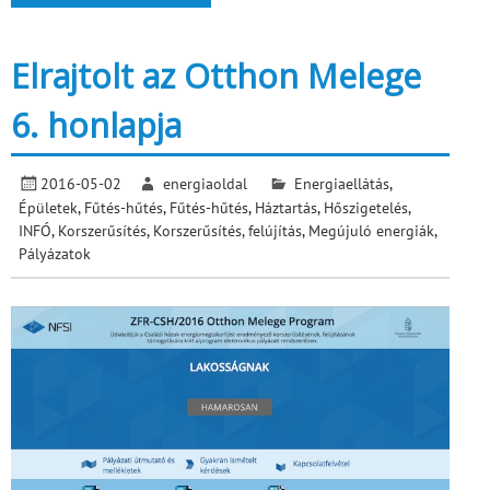
Elrajtolt az Otthon Melege
6. honlapja
2016-05-02
energiaoldal
Energiaellátás
,
Épületek
,
Fűtés-hűtés
,
Fűtés-hűtés
,
Háztartás
,
Hőszigetelés
,
INFÓ
,
Korszerűsítés
,
Korszerűsítés, felújítás
,
Megújuló energiák
,
Pályázatok