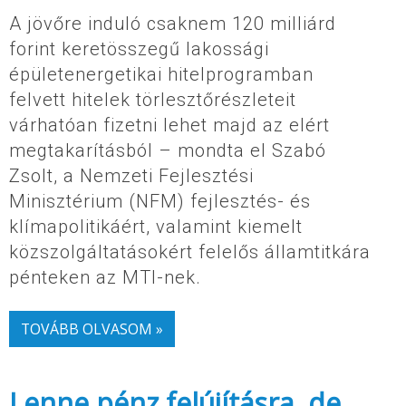
A jövőre induló csaknem 120 milliárd
forint keretösszegű lakossági
épületenergetikai hitelprogramban
felvett hitelek törlesztőrészleteit
várhatóan fizetni lehet majd az elért
megtakarításból – mondta el Szabó
Zsolt, a Nemzeti Fejlesztési
Minisztérium (NFM) fejlesztés- és
klímapolitikáért, valamint kiemelt
közszolgáltatásokért felelős államtitkára
pénteken az MTI-nek.
TOVÁBB OLVASOM »
Lenne pénz felújításra, de…