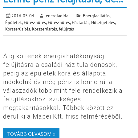
2016-05-04
energiaoldal
Energiaellátás
,
Épületek
,
Fűtés-hűtés
,
Fűtés-hűtés
,
Háztartás
,
Hőszigetelés
,
Korszerűsítés
,
Korszerűsítés, felújítás
Alig költenek energiahatékonysági
felújításra a családi ház tulajdonosok,
pedig az épületek kora és állapota
indokolná és még pénz is lenne rá: a
válaszadók több mint fele rendelkezik a
felújításokhoz szükséges
megtakarításokkal. Többek között ez
derül ki a Mapei Kft. friss felméréséből.
TOVÁBB OLVASOM »