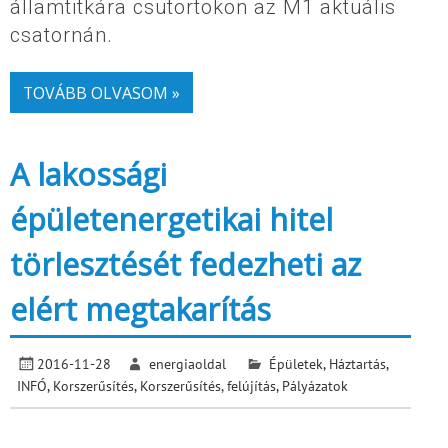
államtitkára csütörtökön az M1 aktuális
csatornán.
TOVÁBB OLVASOM »
A lakossági
épületenergetikai hitel
törlesztését fedezheti az
elért megtakarítás
2016-11-28
energiaoldal
Épületek
,
Háztartás
,
INFÓ
,
Korszerűsítés
,
Korszerűsítés, felújítás
,
Pályázatok