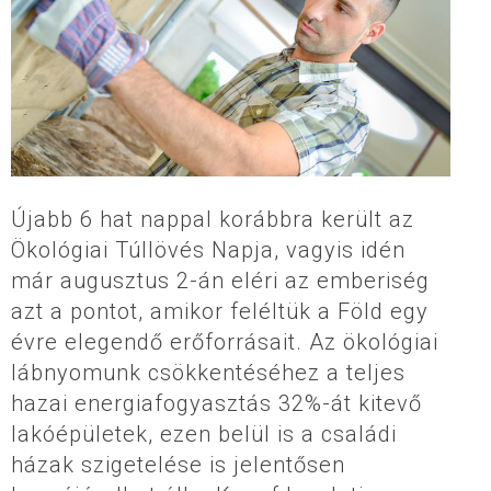
Újabb 6 hat nappal korábbra került az
Ökológiai Túllövés Napja, vagyis idén
már augusztus 2-án eléri az emberiség
azt a pontot, amikor feléltük a Föld egy
évre elegendő erőforrásait. Az ökológiai
lábnyomunk csökkentéséhez a teljes
hazai energiafogyasztás 32%-át kitevő
lakóépületek, ezen belül is a családi
házak szigetelése is jelentősen