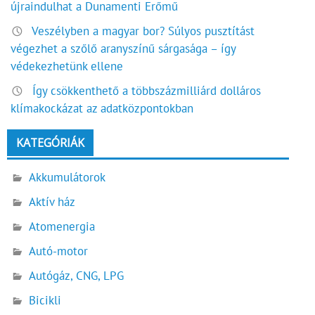
újraindulhat a Dunamenti Erőmű
Veszélyben a magyar bor? Súlyos pusztítást
végezhet a szőlő aranyszínű sárgasága – így
védekezhetünk ellene
Így csökkenthető a többszázmilliárd dolláros
klímakockázat az adatközpontokban
KATEGÓRIÁK
Akkumulátorok
Aktív ház
Atomenergia
Autó-motor
Autógáz, CNG, LPG
Bicikli