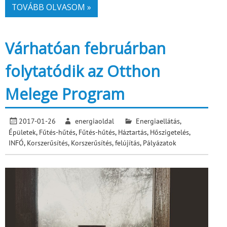
TOVÁBB OLVASOM »
Várhatóan februárban
folytatódik az Otthon
Melege Program
2017-01-26
energiaoldal
Energiaellátás
,
Épületek
,
Fűtés-hűtés
,
Fűtés-hűtés
,
Háztartás
,
Hőszigetelés
,
INFÓ
,
Korszerűsítés
,
Korszerűsítés, felújítás
,
Pályázatok