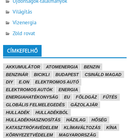
Újdonságok-találmányok
Világítás
Vízenergia
Zöld rovat
CÍMKEFELHŐ
AKKUMULÁTOR
ATOMENERGIA
BENZIN
BENZINÁR
BICIKLI
BUDAPEST
CSINÁLD MAGAD
DIY
E.ON
ELEKTROMOS AUTÓ
ELEKTROMOS AUTÓK
ENERGIA
ENERGIAHATÉKONYSÁG
EU
FÖLDGÁZ
FŰTÉS
GLOBÁLIS FELMELEGEDÉS
GÁZOLAJÁR
HULLADÉK
HULLADÉKBÓL
HULLADÉKHASZNOSÍTÁS
HÁZILAG
HŐSÉG
KATASZTRÓFAVÉDELEM
KLÍMAVÁLTOZÁS
KÍNA
KÖRNYEZETVÉDELEM
MAGYARORSZÁG