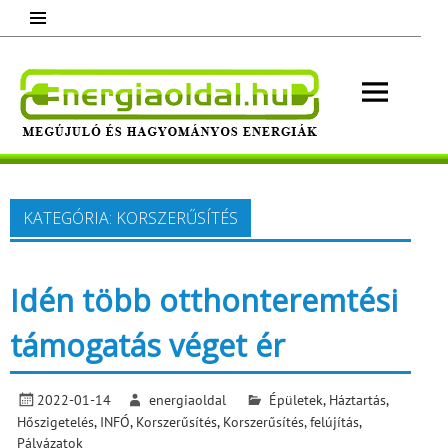
Skip
to
content
Energ
Megújuló és hagyományos energiák.
Minden, ami energia!
KATEGÓRIA:
KORSZERŰSÍTÉS
Idén több otthonteremtési
támogatás véget ér
2022-01-14
energiaoldal
Épületek
,
Háztartás
,
Hőszigetelés
,
INFÓ
,
Korszerűsítés
,
Korszerűsítés, felújítás
,
Pályázatok