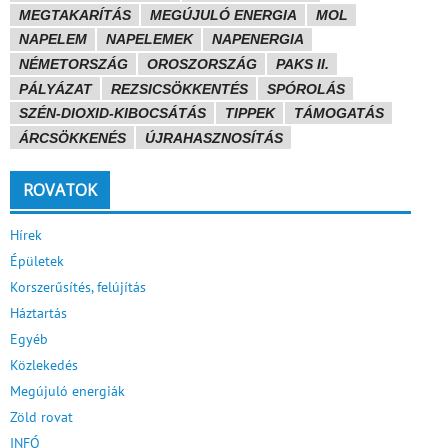
MEGTAKARÍTÁS
MEGÚJULÓ ENERGIA
MOL
NAPELEM
NAPELEMEK
NAPENERGIA
NÉMETORSZÁG
OROSZORSZÁG
PAKS II.
PÁLYÁZAT
REZSICSÖKKENTÉS
SPÓROLÁS
SZÉN-DIOXID-KIBOCSÁTÁS
TIPPEK
TÁMOGATÁS
ÁRCSÖKKENÉS
ÚJRAHASZNOSÍTÁS
ROVATOK
Hírek
Épületek
Korszerűsítés, felújítás
Háztartás
Egyéb
Közlekedés
Megújuló energiák
Zöld rovat
INFÓ