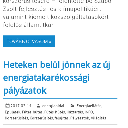
korszerűsítésére – jelentette be Szabó
Zsolt fejlesztés- és klímapolitikáért,
valamint kiemelt közszolgáltatásokért
felelős államtitkár.
TOVÁBB OLVASOM »
Heteken belül jönnek az új
energiatakarékossági
pályázatok
2017-02-14
energiaoldal
Energiaellátás
,
Épületek
,
Fűtés-hűtés
,
Fűtés-hűtés
,
Háztartás
,
INFÓ
,
Korszerűsítés
,
Korszerűsítés, felújítás
,
Pályázatok
,
Világítás