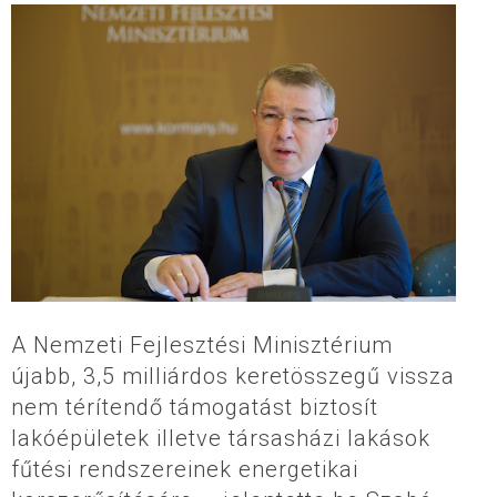
A Nemzeti Fejlesztési Minisztérium
újabb, 3,5 milliárdos keretösszegű vissza
nem térítendő támogatást biztosít
lakóépületek illetve társasházi lakások
fűtési rendszereinek energetikai