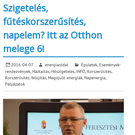
Szigetelés,
fűtéskorszerűsítés,
napelem? Itt az Otthon
melege 6!
2016-04-07
energiaoldal
Épületek
,
Események-
rendezvények
,
Háztartás
,
Hőszigetelés
,
INFÓ
,
Korszerűsítés
,
Korszerűsítés, felújítás
,
Megújuló energiák
,
Napenergia
,
Pályázatok