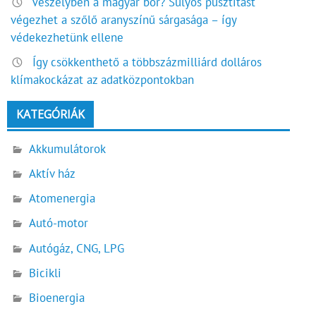
Veszélyben a magyar bor? Súlyos pusztítást
végezhet a szőlő aranyszínű sárgasága – így
védekezhetünk ellene
Így csökkenthető a többszázmilliárd dolláros
klímakockázat az adatközpontokban
KATEGÓRIÁK
Akkumulátorok
Aktív ház
Atomenergia
Autó-motor
Autógáz, CNG, LPG
Bicikli
Bioenergia