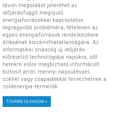
távon megoldást jelenthet az
időjárásfüggő megújuló
energiaforrásokkal kapcsolatos
legnagyobb problémára, tételesen az
egyes energiaforrások rendelkezésre
állásának kiszámíthatatlanságára. Az
informatikai óriáscég új időjárás-
előrejelző technológiája napokra, sőt
hetekre előre megbízható információt
biztosít arról, mennyi napsütéssel,
széllel vagy csapadékkal tervezhetnek a
zöldenergia-termelők.
TOVÁBB OLVASOM »