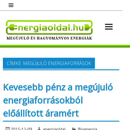
Skip
to
content
Energ
Megújuló és hagyományos energiák.
Minden, ami energia!
CÍMKE:
MEGÚJULÓ ENERGIAFORRÁSOK
Kevesebb pénz a megújuló
energiaforrásokból
előállított áramért
2015-12-09
energiaoldal
Bioenergia
,