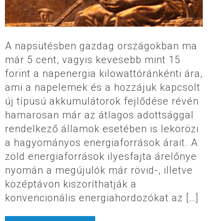
A napsütésben gazdag országokban ma
már 5 cent, vagyis kevesebb mint 15
forint a napenergia kilowattóránkénti ára,
ami a napelemek és a hozzájuk kapcsolt
új típusú akkumulátorok fejlődése révén
hamarosan már az átlagos adottsággal
rendelkező államok esetében is lekörözi
a hagyományos energiaforrások árait. A
zöld energiaforrások ilyesfajta árelőnye
nyomán a megújulók már rövid-, illetve
középtávon kiszoríthatják a
konvencionális energiahordozókat az […]