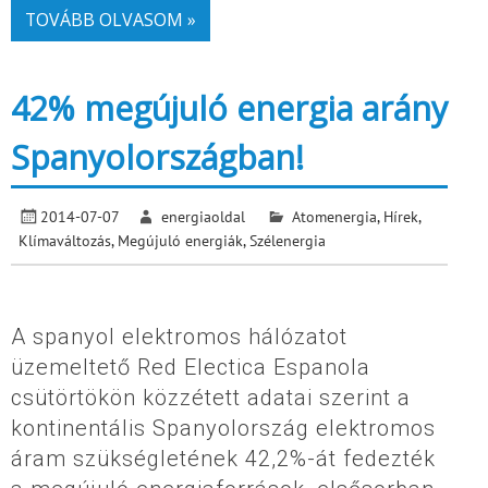
TOVÁBB OLVASOM »
42% megújuló energia arány
Spanyolországban!
2014-07-07
energiaoldal
Atomenergia
,
Hírek
,
Klímaváltozás
,
Megújuló energiák
,
Szélenergia
A spanyol elektromos hálózatot
üzemeltető Red Electica Espanola
csütörtökön közzétett adatai szerint a
kontinentális Spanyolország elektromos
áram szükségletének 42,2%-át fedezték