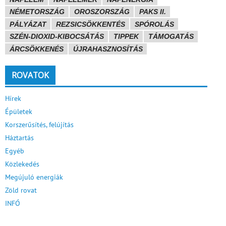
NÉMETORSZÁG
OROSZORSZÁG
PAKS II.
PÁLYÁZAT
REZSICSÖKKENTÉS
SPÓROLÁS
SZÉN-DIOXID-KIBOCSÁTÁS
TIPPEK
TÁMOGATÁS
ÁRCSÖKKENÉS
ÚJRAHASZNOSÍTÁS
ROVATOK
Hírek
Épületek
Korszerűsítés, felújítás
Háztartás
Egyéb
Közlekedés
Megújuló energiák
Zöld rovat
INFÓ