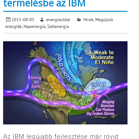
termelésbe az IBM
2015-08-05
energiaoldal
Hírek
,
Megújuló
energiák
,
Napenergia
,
Szélenergia
Az IBM legújabb fejlesztése már rövid