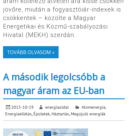
áram kötelező átvételi ára kissé csökken
jövőre, miután a fogyasztóiár-indexek is
csökkentek – közölte a Magyar
Energetikai és Közmű-szabályozási
Hivatal (MEKH) szerdán.
TOVÁBB OLVASOM »
A második legolcsóbb a
magyar áram az EU-ban
2015-10-19
energiaoldal
Atomenergia
,
Energiaellátás
,
Épületek
,
Háztartás
,
Megújuló energiák