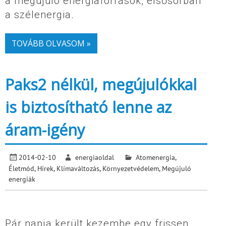
a megújuló energiaforrások, elsősorban
a szélenergia.
TOVÁBB OLVASOM »
Paks2 nélkül, megújulókkal
is biztosítható lenne az
áram-igény
2014-02-10
energiaoldal
Atomenergia
,
Életmód
,
Hírek
,
Klímaváltozás
,
Környezetvédelem
,
Megújuló
energiák
Pár napja került kezembe egy frissen