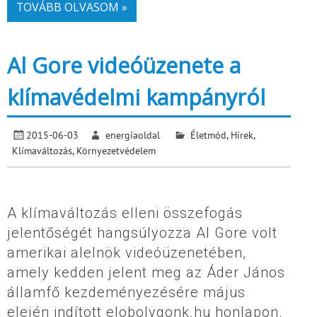
TOVÁBB OLVASOM »
Al Gore videóüzenete a
klímavédelmi kampányról
2015-06-03
energiaoldal
Életmód
,
Hírek
,
Klímaváltozás
,
Környezetvédelem
A klímaváltozás elleni összefogás
jelentőségét hangsúlyozza Al Gore volt
amerikai alelnök videóüzenetében,
amely kedden jelent meg az Áder János
államfő kezdeményezésére május
elején indított elobolygonk.hu honlapon.