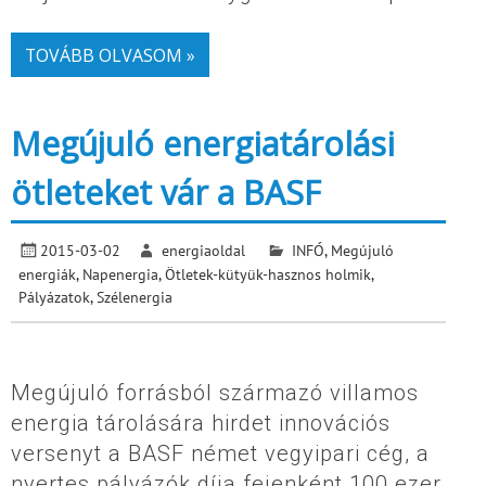
TOVÁBB OLVASOM »
Megújuló energiatárolási
ötleteket vár a BASF
2015-03-02
energiaoldal
INFÓ
,
Megújuló
energiák
,
Napenergia
,
Ötletek-kütyük-hasznos holmik
,
Pályázatok
,
Szélenergia
Megújuló forrásból származó villamos
energia tárolására hirdet innovációs
versenyt a BASF német vegyipari cég, a
nyertes pályázók díja fejenként 100 ezer