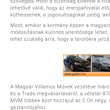
szövegből most a bizottság kivenné a til
lehetővé válik, hogy az energiahivatal el
köthessenek, a jogosultságokat pedig ‘ak
Most, amikor a kormány éppen a magyaror
módosításnak különös jelentősége lehet, 
lehet szükség arra, hogy a tárolókra jel
A Magyar Villamos Művek vezetése márci
és a Trade megvásárlásáról, a vételár 870 
MVM többek közt hozzájut az E.On négy, 
gáztárolójához.