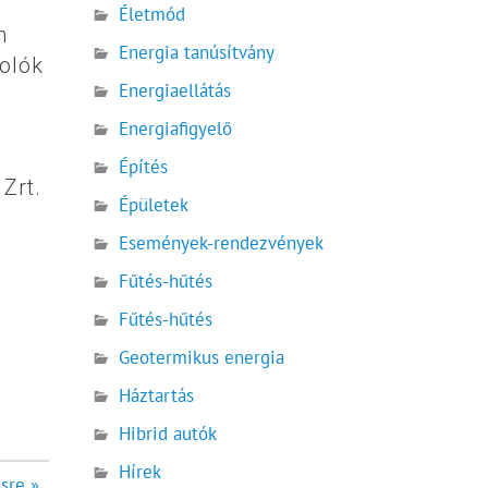
Életmód
n
Energia tanúsítvány
olók
Energiaellátás
Energiafigyelő
Építés
Zrt.
Épületek
Események-rendezvények
Fűtés-hűtés
Fűtés-hűtés
Geotermikus energia
Háztartás
Hibrid autók
Hírek
sre »