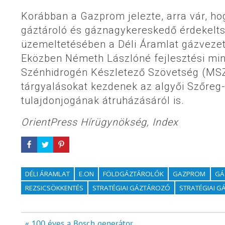
Korábban a Gazprom jelezte, arra vár, ho
gáztároló és gáznagykereskedő érdekelts
üzemeltetésében a Déli Áramlat gázveze
Eközben Németh Lászlóné fejlesztési mini
Szénhidrogén Készletező Szövetség (MSZ
tárgyalásokat kezdenek az algyői Szőreg-
tulajdonjogának átruházásáról is.
OrientPress Hírügynökség, Index
DÉLI ÁRAMLAT
E.ON
FÖLDGÁZTÁROLÓK
GAZPROM
GÁ
REZSICSÖKKENTÉS
STRATÉGIAI GÁZTÁROZÓ
STRATÉGIAI 
Bejegyzés
« 100 éves a Bosch generátor