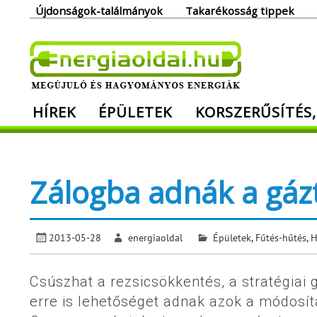
Skip
Újdonságok-találmányok
Takarékosság tippek
to
content
Ener
HÍREK
ÉPÜLETEK
KORSZERŰSÍTÉS,
Megújuló és hagyományos energiák. Min
Zálogba adnák a gáz
2013-05-28
energiaoldal
Épületek
,
Fűtés-hűtés
,
H
Csúszhat a rezsicsökkentés, a stratégiai 
erre is lehetőséget adnak azok a módosítá