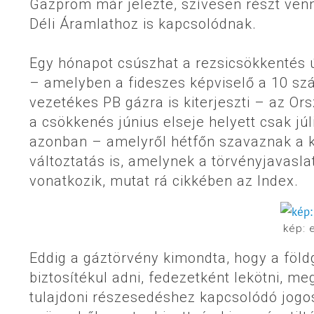
Gazprom már jelezte, szívesen részt ven
Déli Áramlathoz is kapcsolódnak.
Egy hónapot csúszhat a rezsicsökkentés ú
– amelyben a fideszes képviselő a 10 szá
vezetékes PB gázra is kiterjeszti – az O
a csökkenés június elseje helyett csak jú
azonban – amelyről hétfőn szavaznak a k
változtatás is, amelynek a törvényjavasla
vonatkozik, mutat rá cikkében az Index.
kép: 
Eddig a gáztörvény kimondta, hogy a föl
biztosítékul adni, fedezetként lekötni, megt
tulajdoni részesedéshez kapcsolódó jogos