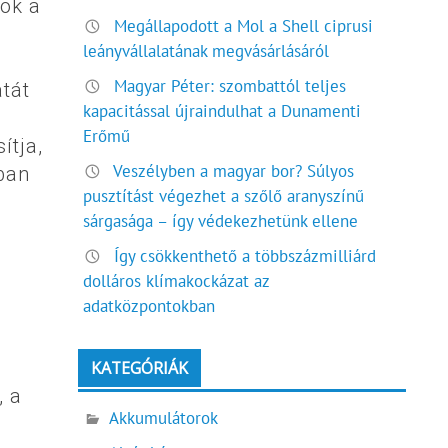
ok a
Megállapodott a Mol a Shell ciprusi
leányvállalatának megvásárlásáról
Magyar Péter: szombattól teljes
tát
kapacitással újraindulhat a Dunamenti
Erőmű
ítja,
Veszélyben a magyar bor? Súlyos
ában
pusztítást végezhet a szőlő aranyszínű
sárgasága – így védekezhetünk ellene
Így csökkenthető a többszázmilliárd
dolláros klímakockázat az
adatközpontokban
KATEGÓRIÁK
, a
Akkumulátorok