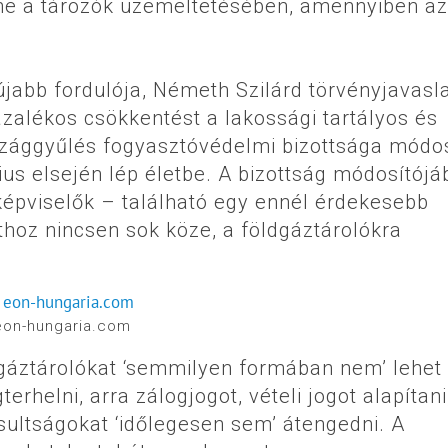
ne a tározók üzemeltetésében, amennyiben az
jabb fordulója, Németh Szilárd törvényjavasla
zalékos csökkentést a lakossági tartályos és
rszággyűlés fogyasztóvédelmi bizottsága módos
lius elsején lép életbe. A bizottság módosítój
épviselők – található egy ennél érdekesebb
thoz nincsen sok köze, a földgáztárolókra
eon-hungaria.com
dgáztárolókat ‘semmilyen formában nem’ lehet
erhelni, arra zálogjogot, vételi jogot alapítani
ultságokat ‘időlegesen sem’ átengedni. A