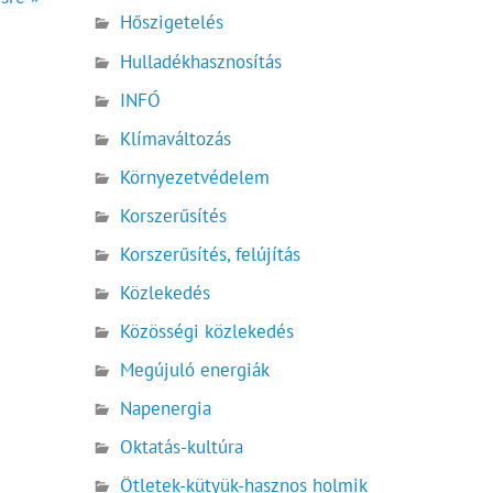
Hőszigetelés
Hulladékhasznosítás
INFÓ
Klímaváltozás
Környezetvédelem
Korszerűsítés
Korszerűsítés, felújítás
Közlekedés
Közösségi közlekedés
Megújuló energiák
Napenergia
Oktatás-kultúra
Ötletek-kütyük-hasznos holmik