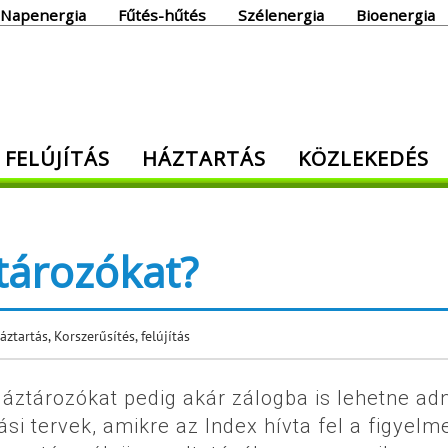
Napenergia
Fűtés-hűtés
Szélenergia
Bioenergia
giaoldal
 FELÚJÍTÁS
HÁZTARTÁS
KÖZLEKEDÉS
den, ami energia!
tározókat?
áztartás
,
Korszerűsítés, felújítás
gáztározókat pedig akár zálogba is lehetne ad
si tervek, amikre az Index hívta fel a figyelme