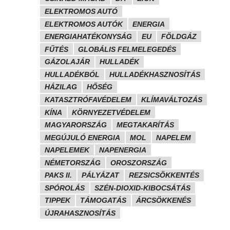
ELEKTROMOS AUTÓ
ELEKTROMOS AUTÓK
ENERGIA
ENERGIAHATÉKONYSÁG
EU
FÖLDGÁZ
FŰTÉS
GLOBÁLIS FELMELEGEDÉS
GÁZOLAJÁR
HULLADÉK
HULLADÉKBÓL
HULLADÉKHASZNOSÍTÁS
HÁZILAG
HŐSÉG
KATASZTRÓFAVÉDELEM
KLÍMAVÁLTOZÁS
KÍNA
KÖRNYEZETVÉDELEM
MAGYARORSZÁG
MEGTAKARÍTÁS
MEGÚJULÓ ENERGIA
MOL
NAPELEM
NAPELEMEK
NAPENERGIA
NÉMETORSZÁG
OROSZORSZÁG
PAKS II.
PÁLYÁZAT
REZSICSÖKKENTÉS
SPÓROLÁS
SZÉN-DIOXID-KIBOCSÁTÁS
TIPPEK
TÁMOGATÁS
ÁRCSÖKKENÉS
ÚJRAHASZNOSÍTÁS