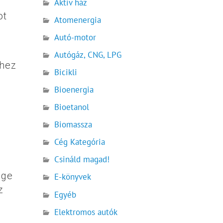
Aktív ház
ot
Atomenergia
Autó-motor
Autógáz, CNG, LPG
lhez
Bicikli
Bioenergia
Bioetanol
Biomassza
Cég Kategória
Csináld magad!
age
E-könyvek
z
Egyéb
Elektromos autók