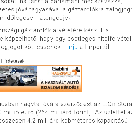
tásokat, ha tehát a parlament megszavazza,
őzetes jóváhagyásával a gáztárolókra zálogjog
ár időlegesen’ átengedjék.
szági gáztárolók átvételére készül, a
elképzelhető, hogy egy esetleges hitelfelvéte
zálogjogot köthessenek –
írja
a hírportál.
Hirdetések
usban hagyta jóvá a szerződést az E.On Stor
millió euró (264 milliárd forint). Az üzlettel a
összesen 4,2 milliárd köbméteres kapacitású