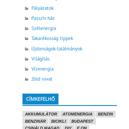
Pályázatok
Passzív ház
Szélenergia
Takarékosság tippek
Újdonságok-találmányok
Világítás
Vízenergia
Zöld rovat
CÍMKEFELHŐ
AKKUMULÁTOR
ATOMENERGIA
BENZIN
BENZINÁR
BICIKLI
BUDAPEST
CSINÁLD MAGAD
DIY
E.ON