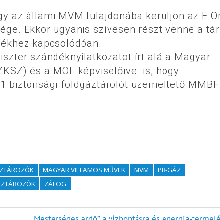
gy az állami MVM tulajdonába kerüljön az E.O
ége. Ekkor ugyanis szívesen részt venne a tár
tékhez kapcsolódóan.
szter szándéknyilatkozatot írt alá a Magyar
KSZ) és a MOL képviselőivel is, hogy
1 biztonsági földgáztárolót üzemeltető MMBF 
ZTÁROZÓK
MAGYAR VILLAMOS MŰVEK
MVM
PB-GÁZ
GÁZTÁROZÓK
ZÁLOG
Mesterséges erdő” a vízbontásra és energia-termelé