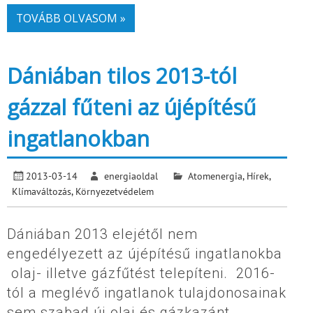
TOVÁBB OLVASOM »
Dániában tilos 2013-tól
gázzal fűteni az újépítésű
ingatlanokban
2013-03-14
energiaoldal
Atomenergia
,
Hírek
,
Klímaváltozás
,
Környezetvédelem
Dániában 2013 elejétől nem
engedélyezett az újépítésű ingatlanokba
olaj- illetve gázfűtést telepíteni. 2016-
tól a meglévő ingatlanok tulajdonosainak
sem szabad új olaj és gázkazánt