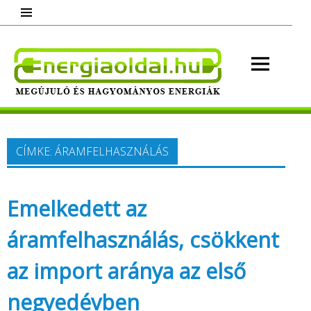
Skip
to
content
Energ
Megújuló és hagyományos energiák.
Minden, ami energia!
CÍMKE:
ÁRAMFELHASZNÁLÁS
Emelkedett az
áramfelhasználás, csökkent
az import aránya az első
negyedévben