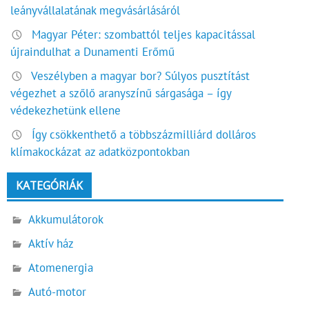
leányvállalatának megvásárlásáról
Magyar Péter: szombattól teljes kapacitással
újraindulhat a Dunamenti Erőmű
Veszélyben a magyar bor? Súlyos pusztítást
végezhet a szőlő aranyszínű sárgasága – így
védekezhetünk ellene
Így csökkenthető a többszázmilliárd dolláros
klímakockázat az adatközpontokban
KATEGÓRIÁK
Akkumulátorok
Aktív ház
Atomenergia
Autó-motor