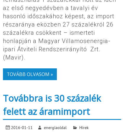
az első negyedévben a tavalyi év
hasonló időszakához képest, az import
részaránya eközben 27 százalékról 26
százalékra csökkent – ismerteti
honlapján a Magyar Villamosenergia-
ipari Átviteli Rendszerirányító Zrt.
(Mavir).
TOVÁBB OLVASOM »
Továbbra is 30 százalék
felett az áramimport
2016-01-11
energiaoldal
Hírek