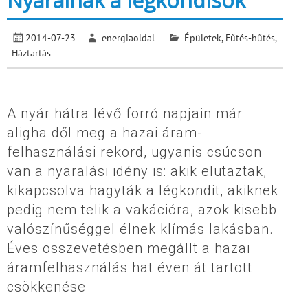
Nyaralnak a légkondisok
2014-07-23
energiaoldal
Épületek
,
Fűtés-hűtés
,
Háztartás
A nyár hátra lévő forró napjain már
aligha dől meg a hazai áram-
felhasználási rekord, ugyanis csúcson
van a nyaralási idény is: akik elutaztak,
kikapcsolva hagyták a légkondit, akiknek
pedig nem telik a vakációra, azok kisebb
valószínűséggel élnek klímás lakásban.
Éves összevetésben megállt a hazai
áramfelhasználás hat éven át tartott
csökkenése