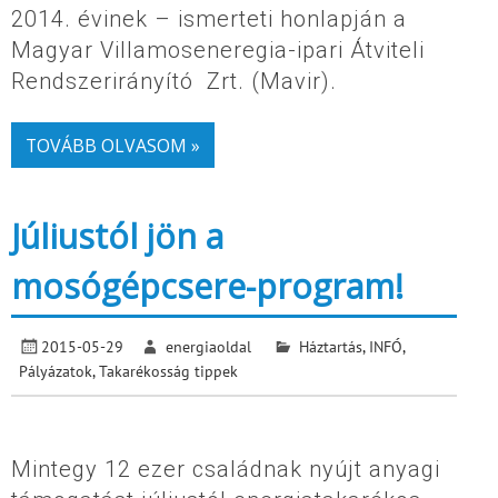
2014. évinek – ismerteti honlapján a
Magyar Villamoseneregia-ipari Átviteli
Rendszerirányító Zrt. (Mavir).
TOVÁBB OLVASOM »
Júliustól jön a
mosógépcsere-program!
2015-05-29
energiaoldal
Háztartás
,
INFÓ
,
Pályázatok
,
Takarékosság tippek
Mintegy 12 ezer családnak nyújt anyagi