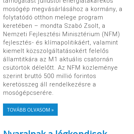
támogatást júliustól energiatakarékos
mosógép megvásárlásához a kormány, a
folytatódó otthon melege program
keretében – mondta Szabó Zsolt, a
Nemzeti Fejlesztési Minisztérium (NFM)
fejlesztés- és klímapolitikáért, valamint
kiemelt közszolgáltatásokért felelős
államtitkára az M1 aktuális csatornán
csütörtök délelőtt. Az NFM közleménye
szerint bruttó 500 millió forintos
keretösszeg áll rendelkezésre a
mosógépcserére.
TOVÁBB OLVASOM »