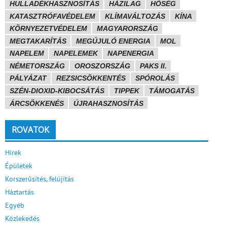
HULLADÉKHASZNOSÍTÁS
HÁZILAG
HŐSÉG
KATASZTRÓFAVÉDELEM
KLÍMAVÁLTOZÁS
KÍNA
KÖRNYEZETVÉDELEM
MAGYARORSZÁG
MEGTAKARÍTÁS
MEGÚJULÓ ENERGIA
MOL
NAPELEM
NAPELEMEK
NAPENERGIA
NÉMETORSZÁG
OROSZORSZÁG
PAKS II.
PÁLYÁZAT
REZSICSÖKKENTÉS
SPÓROLÁS
SZÉN-DIOXID-KIBOCSÁTÁS
TIPPEK
TÁMOGATÁS
ÁRCSÖKKENÉS
ÚJRAHASZNOSÍTÁS
ROVATOK
Hírek
Épületek
Korszerűsítés, felújítás
Háztartás
Egyéb
Közlekedés