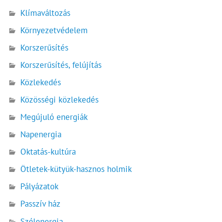
Klímaváltozás
Környezetvédelem
Korszerűsítés
Korszerűsítés, felújítás
Közlekedés
Közösségi közlekedés
Megújuló energiák
Napenergia
Oktatás-kultúra
Ötletek-kütyük-hasznos holmik
Pályázatok
Passzív ház
Szélenergia