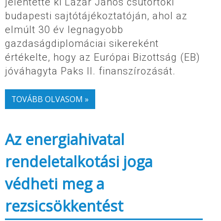
jelentette ki Lázár János csütörtöki
budapesti sajtótájékoztatóján, ahol az
elmúlt 30 év legnagyobb
gazdaságdiplomáciai sikereként
értékelte, hogy az Európai Bizottság (EB)
jóváhagyta Paks II. finanszírozását.
TOVÁBB OLVASOM »
Az energiahivatal
rendeletalkotási joga
védheti meg a
rezsicsökkentést