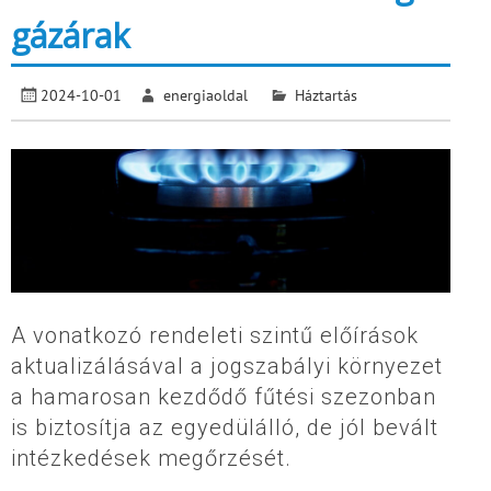
gázárak
2024-10-01
energiaoldal
Háztartás
A vonatkozó rendeleti szintű előírások
aktualizálásával a jogszabályi környezet
a hamarosan kezdődő fűtési szezonban
is biztosítja az egyedülálló, de jól bevált
intézkedések megőrzését.