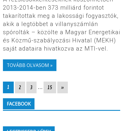
2013-2014-ben 373 milliárd forintot
takarítottak meg a lakossági fogyasztók,
akik a legtöbbet a villanyszámlán
spórolták – közölte a Magyar Energetikai
és Közmű-szabályozási Hivatal (MEKH)
saját adataira hivatkozva az MTI-vel.
TOVÁBB OLVASOM »
1
2
3
…
15
»
FACEBOOK