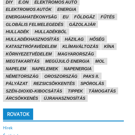
DIY
E.ON
ELEKTROMOS AUTÓ
ELEKTROMOS AUTÓK
ENERGIA
ENERGIAHATÉKONYSÁG
EU
FÖLDGÁZ
FŰTÉS
GLOBÁLIS FELMELEGEDÉS
GÁZOLAJÁR
HULLADÉK
HULLADÉKBÓL
HULLADÉKHASZNOSÍTÁS
HÁZILAG
HŐSÉG
KATASZTRÓFAVÉDELEM
KLÍMAVÁLTOZÁS
KÍNA
KÖRNYEZETVÉDELEM
MAGYARORSZÁG
MEGTAKARÍTÁS
MEGÚJULÓ ENERGIA
MOL
NAPELEM
NAPELEMEK
NAPENERGIA
NÉMETORSZÁG
OROSZORSZÁG
PAKS II.
PÁLYÁZAT
REZSICSÖKKENTÉS
SPÓROLÁS
SZÉN-DIOXID-KIBOCSÁTÁS
TIPPEK
TÁMOGATÁS
ÁRCSÖKKENÉS
ÚJRAHASZNOSÍTÁS
ROVATOK
Hírek