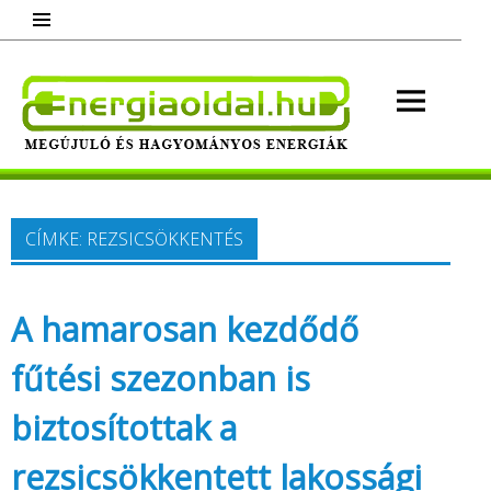
Skip
to
content
Energ
Megújuló és hagyományos energiák.
Minden, ami energia!
CÍMKE:
REZSICSÖKKENTÉS
A hamarosan kezdődő
fűtési szezonban is
biztosítottak a
rezsicsökkentett lakossági