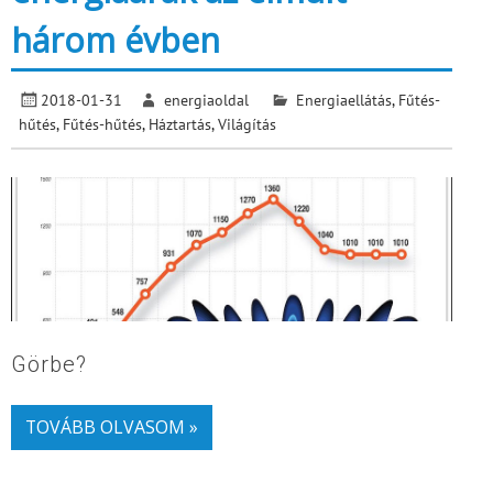
három évben
2018-01-31
energiaoldal
Energiaellátás
,
Fűtés-
hűtés
,
Fűtés-hűtés
,
Háztartás
,
Világítás
Görbe?
TOVÁBB OLVASOM »