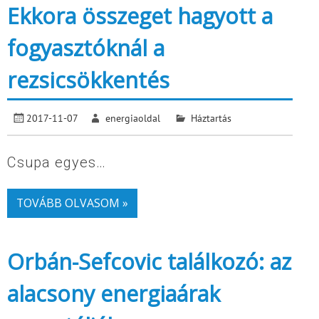
Ekkora összeget hagyott a
fogyasztóknál a
rezsicsökkentés
2017-11-07
energiaoldal
Háztartás
Csupa egyes…
TOVÁBB OLVASOM »
Orbán-Sefcovic találkozó: az
alacsony energiaárak