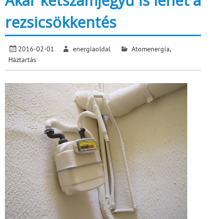
Akár kétszámjegyű is lehet a
rezsicsökkentés
2016-02-01
energiaoldal
Atomenergia
,
Háztartás