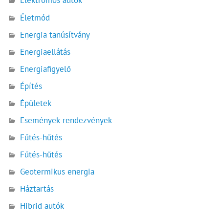
Elektromos autók
Életmód
Energia tanúsítvány
Energiaellátás
Energiafigyelő
Építés
Épületek
Események-rendezvények
Fűtés-hűtés
Fűtés-hűtés
Geotermikus energia
Háztartás
Hibrid autók