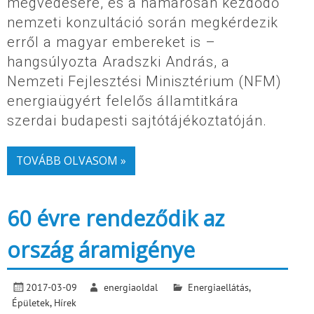
megvédésére, és a hamarosan kezdődő
nemzeti konzultáció során megkérdezik
erről a magyar embereket is –
hangsúlyozta Aradszki András, a
Nemzeti Fejlesztési Minisztérium (NFM)
energiaügyért felelős államtitkára
szerdai budapesti sajtótájékoztatóján.
TOVÁBB OLVASOM »
60 évre rendeződik az
ország áramigénye
2017-03-09
energiaoldal
Energiaellátás
,
Épületek
,
Hírek