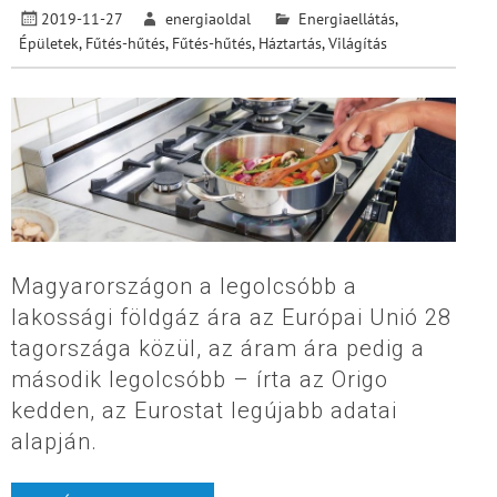
2019-11-27
energiaoldal
Energiaellátás
,
Épületek
,
Fűtés-hűtés
,
Fűtés-hűtés
,
Háztartás
,
Világítás
Magyarországon a legolcsóbb a
lakossági földgáz ára az Európai Unió 28
tagországa közül, az áram ára pedig a
második legolcsóbb – írta az Origo
kedden, az Eurostat legújabb adatai
alapján.