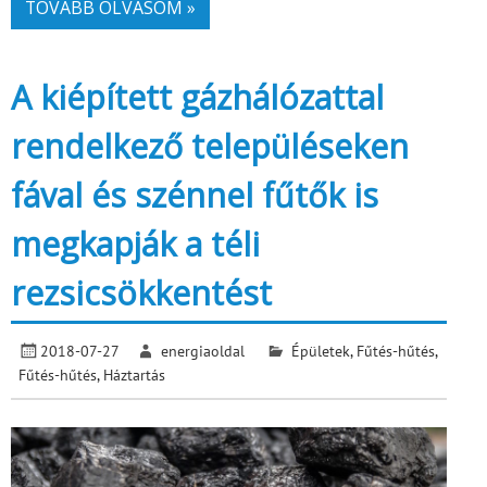
TOVÁBB OLVASOM »
A kiépített gázhálózattal
rendelkező településeken
fával és szénnel fűtők is
megkapják a téli
rezsicsökkentést
2018-07-27
energiaoldal
Épületek
,
Fűtés-hűtés
,
Fűtés-hűtés
,
Háztartás