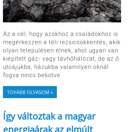
Az a cél, hogy azokhoz a családokhoz is
megérkezzen a téli rezsicsökkentés, akik
olyan településen élnek, ahol ugyan van
kiépített gáz- vagy távhőhálózat, de az ő
utcájukba, házukba valamilyen oknál
fogva nincs bekötve
TOVÁBB OLVASOM »
Így változtak a magyar
energiaárak az elmúlt