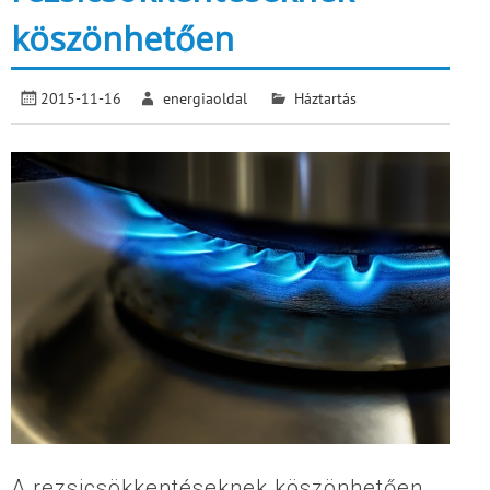
köszönhetően
2015-11-16
energiaoldal
Háztartás
A rezsicsökkentéseknek köszönhetően