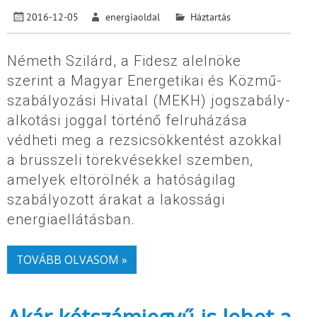
2016-12-05
energiaoldal
Háztartás
Németh Szilárd, a Fidesz alelnöke
szerint a Magyar Energetikai és Közmű-
szabályozási Hivatal (MEKH) jogszabály-
alkotási joggal történő felruházása
védheti meg a rezsicsökkentést azokkal
a brüsszeli törekvésekkel szemben,
amelyek eltörölnék a hatóságilag
szabályozott árakat a lakossági
energiaellátásban.
TOVÁBB OLVASOM »