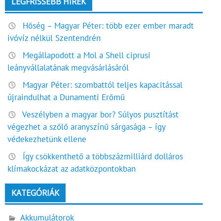
LEGFRISSEBB HÍREK
Hőség – Magyar Péter: több ezer ember maradt
ivóvíz nélkül Szentendrén
Megállapodott a Mol a Shell ciprusi
leányvállalatának megvásárlásáról
Magyar Péter: szombattól teljes kapacitással
újraindulhat a Dunamenti Erőmű
Veszélyben a magyar bor? Súlyos pusztítást
végezhet a szőlő aranyszínű sárgasága – így
védekezhetünk ellene
Így csökkenthető a többszázmilliárd dolláros
klímakockázat az adatközpontokban
KATEGÓRIÁK
Akkumulátorok