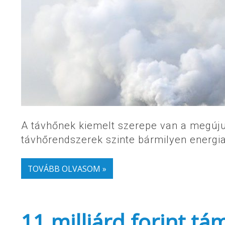
A távhőnek kiemelt szerepe van a megúju
távhőrendszerek szinte bármilyen energi
TOVÁBB OLVASOM »
11 milliárd forint t