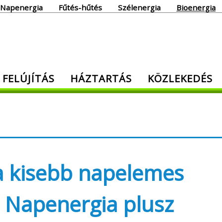
Napenergia
Fűtés-hűtés
Szélenergia
Bioenergia
giaoldal
 FELÚJÍTÁS
HÁZTARTÁS
KÖZLEKEDÉS
den, ami energia!
 a kisebb napelemes
 Napenergia plusz