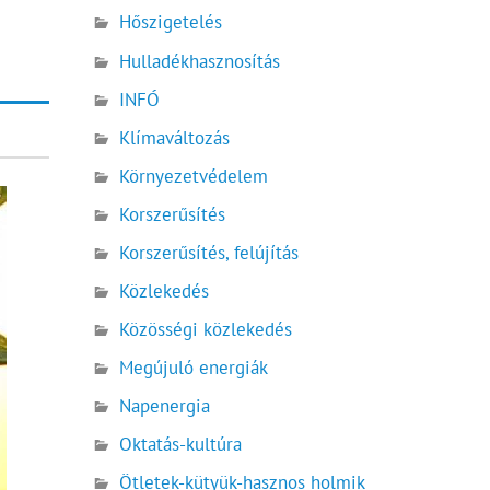
Hőszigetelés
Hulladékhasznosítás
INFÓ
Klímaváltozás
Környezetvédelem
Korszerűsítés
Korszerűsítés, felújítás
Közlekedés
Közösségi közlekedés
Megújuló energiák
Napenergia
Oktatás-kultúra
Ötletek-kütyük-hasznos holmik