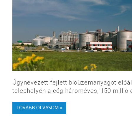
Úgynevezett fejlett bioüzemanyagot előáll
telephelyén a cég hároméves, 150 millió
TOVÁBB OLVASOM »