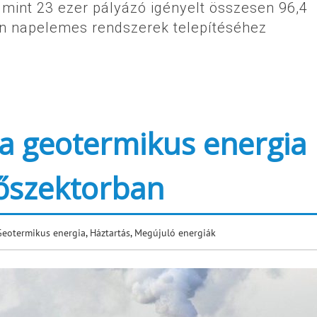
 mint 23 ezer pályázó igényelt összesen 96,4
ern napelemes rendszerek telepítéséhez
 a geotermikus energia
hőszektorban
Geotermikus energia
,
Háztartás
,
Megújuló energiák