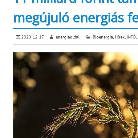
megújuló energiás fe
2020-12-17
energiaoldal
Bioenergia
,
Hírek
,
INFÓ
,