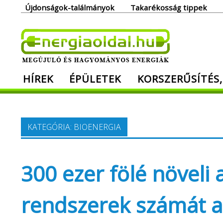
Skip
Újdonságok-találmányok
Takarékosság tippek
to
content
Ener
HÍREK
ÉPÜLETEK
KORSZERŰSÍTÉS,
Megújuló és hagyományos energiák. Min
KATEGÓRIA:
BIOENERGIA
300 ezer fölé növeli
rendszerek számát a