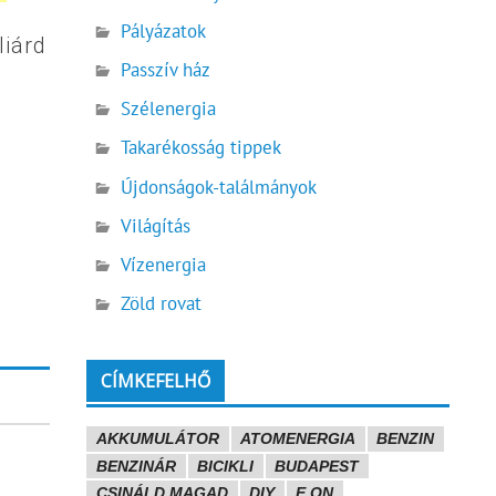
Pályázatok
liárd
Passzív ház
Szélenergia
Takarékosság tippek
Újdonságok-találmányok
Világítás
Vízenergia
Zöld rovat
CÍMKEFELHŐ
AKKUMULÁTOR
ATOMENERGIA
BENZIN
BENZINÁR
BICIKLI
BUDAPEST
CSINÁLD MAGAD
DIY
E.ON