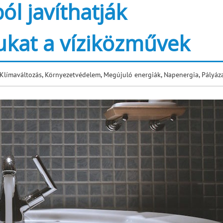
ól javíthatják
kat a víziközművek
Klímaváltozás
,
Környezetvédelem
,
Megújuló energiák
,
Napenergia
,
Pályáz