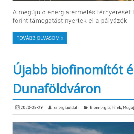
A megújuló energiatermelés térnyerését 
forint támogatást nyertek el a pályázók
TOVÁBB OLVASOM »
Újabb biofinomítót é
Dunaföldváron
2020-05-29
energiaoldal
Bioenergia
,
Hírek
,
Megúj