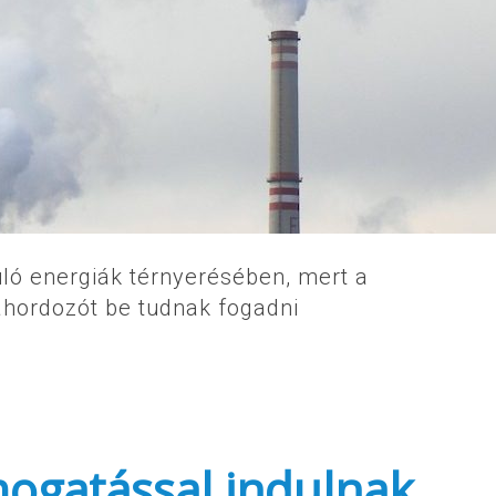
ló energiák térnyerésében, mert a
ahordozót be tudnak fogadni
ámogatással indulnak