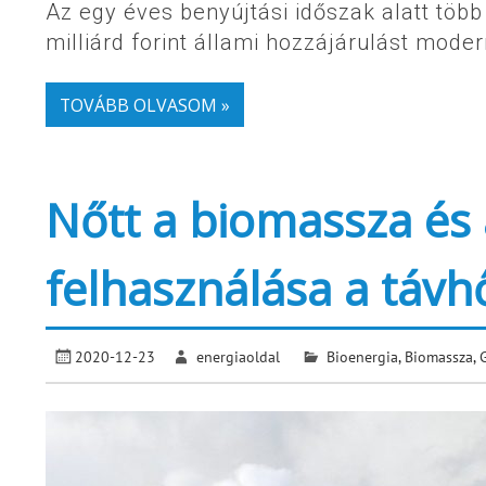
Az egy éves benyújtási időszak alatt több
milliárd forint állami hozzájárulást mod
TOVÁBB OLVASOM »
Nőtt a biomassza és
felhasználása a táv
2020-12-23
energiaoldal
Bioenergia
,
Biomassza
,