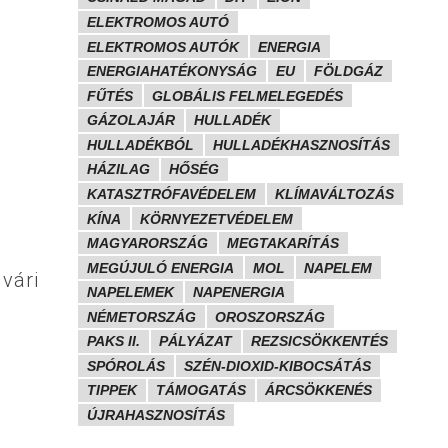
ELEKTROMOS AUTÓ
ELEKTROMOS AUTÓK
ENERGIA
ENERGIAHATÉKONYSÁG
EU
FÖLDGÁZ
FŰTÉS
GLOBÁLIS FELMELEGEDÉS
GÁZOLAJÁR
HULLADÉK
HULLADÉKBÓL
HULLADÉKHASZNOSÍTÁS
HÁZILAG
HŐSÉG
KATASZTRÓFAVÉDELEM
KLÍMAVÁLTOZÁS
KÍNA
KÖRNYEZETVÉDELEM
MAGYARORSZÁG
MEGTAKARÍTÁS
MEGÚJULÓ ENERGIA
MOL
NAPELEM
dvári
NAPELEMEK
NAPENERGIA
NÉMETORSZÁG
OROSZORSZÁG
PAKS II.
PÁLYÁZAT
REZSICSÖKKENTÉS
SPÓROLÁS
SZÉN-DIOXID-KIBOCSÁTÁS
TIPPEK
TÁMOGATÁS
ÁRCSÖKKENÉS
ÚJRAHASZNOSÍTÁS