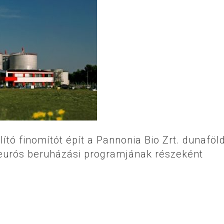
ító finomítót épít a Pannonia Bio Zrt. dunaföl
 eurós beruházási programjának részeként