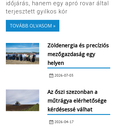
időjárás, hanem egy apró rovar által
terjesztett gyilkos kór
TOVÁBB OLVASOM »
Zöldenergia és precíziós
mezőgazdaság egy
helyen
2026-07-03
Az őszi szezonban a
műtrágya elérhetősége
kérdésessé válhat
2026-04-17