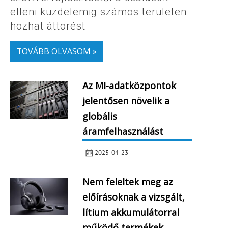
elleni küzdelemig számos területen
hozhat áttörést
TOVÁBB OLVASOM »
Az MI-adatközpontok
jelentősen növelik a
globális
áramfelhasználást
2025-04-23
Nem feleltek meg az
előírásoknak a vizsgált,
lítium akkumulátorral
működő termékek