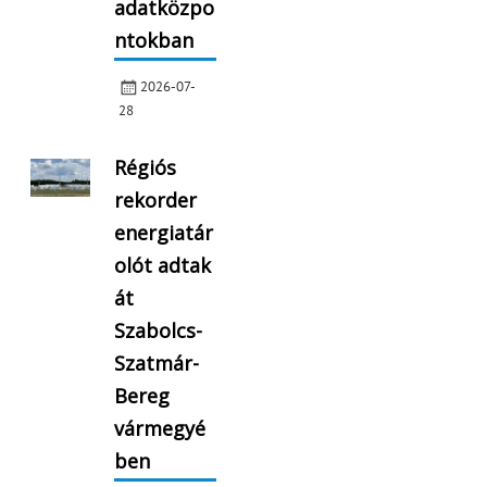
adatközpo
ntokban
2026-07-
28
Régiós
rekorder
energiatár
olót adtak
át
Szabolcs-
Szatmár-
Bereg
vármegyé
ben