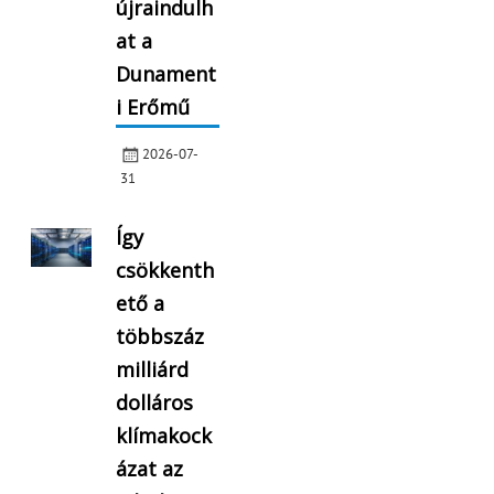
újraindulh
at a
Dunament
i Erőmű
2026-07-
31
Így
csökkenth
ető a
többszáz
milliárd
dolláros
klímakock
ázat az