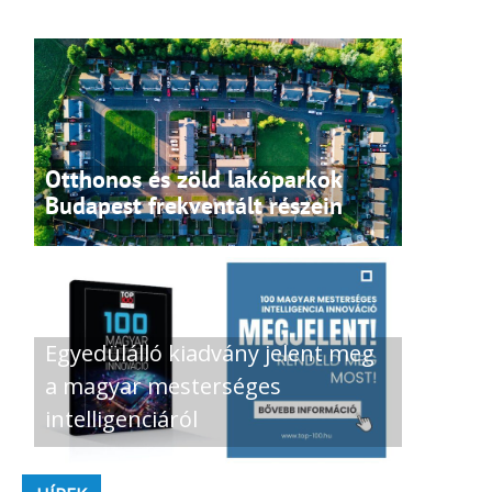
Otthonos és zöld lakóparkok
Budapest frekventált részein
Egyedülálló kiadvány jelent meg
a magyar mesterséges
intelligenciáról