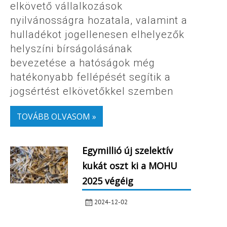
elkövető vállalkozások
nyilvánosságra hozatala, valamint a
hulladékot jogellenesen elhelyezők
helyszíni bírságolásának
bevezetése a hatóságok még
hatékonyabb fellépését segítik a
jogsértést elkövetőkkel szemben
TOVÁBB OLVASOM »
Egymillió új szelektív
kukát oszt ki a MOHU
2025 végéig
2024-12-02