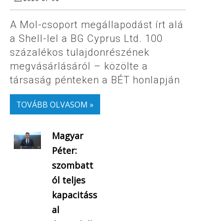
A Mol-csoport megállapodást írt alá
a Shell-lel a BG Cyprus Ltd. 100
százalékos tulajdonrészének
megvásárlásáról – közölte a
társaság pénteken a BÉT honlapján
TOVÁBB OLVASOM »
Magyar
Péter:
szombatt
ól teljes
kapacitáss
al