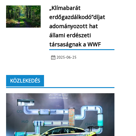
„Klímabarát
erdőgazdálkodó”díjat
adományozott hat
állami erdészeti
társaságnak a WWF
2025-06-25
KÖZLEKEDÉS