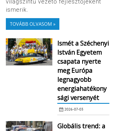
világszintű vezető fejlesztőjeként
ismerik.
TOVÁBB OLVASOM »
Ismét a Széchenyi
István Egyetem
csapata nyerte
meg Európa
legnagyobb
energiahatékony
sági versenyét
2026-07-03
Globális trend: a