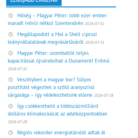
LEGÚJABB CIKKEINK
Hőség – Magyar Péter: több ezer ember
maradt ivóvíz nélkül Szentendrén
2026-07-31
Megállapodott a Mol a Shell ciprusi
leányvállalatának megvásárlásáról
2026-07-31
Magyar Péter: szombattól teljes
kapacitással újraindulhat a Dunamenti Erőmű
2026-07-31
Veszélyben a magyar bor? Súlyos
pusztítást végezhet a szőlő aranyszínű
sárgasága – így védekezhetünk ellene
2026-07-28
Így csökkenthető a többszázmilliárd
dolláros klímakockázat az adatközpontokban
2026-07-28
Régiós rekorder energiatárolót adtak át