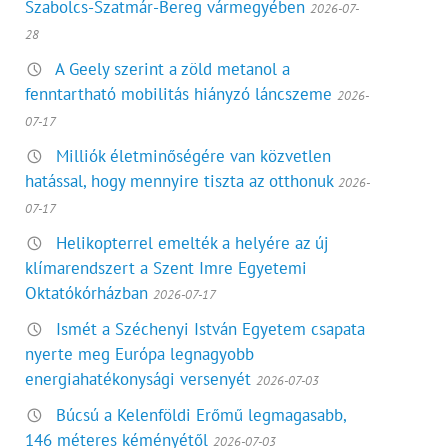
Szabolcs-Szatmár-Bereg vármegyében
2026-07-
28
A Geely szerint a zöld metanol a
fenntartható mobilitás hiányzó láncszeme
2026-
07-17
Milliók életminőségére van közvetlen
hatással, hogy mennyire tiszta az otthonuk
2026-
07-17
Helikopterrel emelték a helyére az új
klímarendszert a Szent Imre Egyetemi
Oktatókórházban
2026-07-17
Ismét a Széchenyi István Egyetem csapata
nyerte meg Európa legnagyobb
energiahatékonysági versenyét
2026-07-03
Búcsú a Kelenföldi Erőmű legmagasabb,
146 méteres kéményétől
2026-07-03