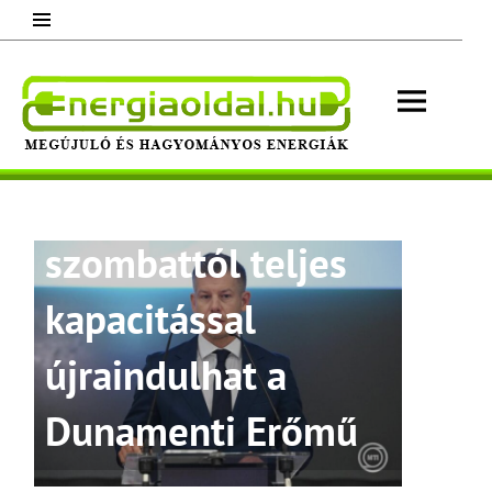
Skip
to
content
Energ
Megújuló és hagyományos energiák.
Magyar Péter:
Minden, ami energia!
szombattól teljes
kapacitással
újraindulhat a
Dunamenti Erőmű