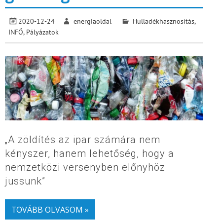
2020-12-24
energiaoldal
Hulladékhasznosítás
,
INFÓ
,
Pályázatok
„A zöldítés az ipar számára nem
kényszer, hanem lehetőség, hogy a
nemzetközi versenyben előnyhöz
jussunk”
TOVÁBB OLVASOM »