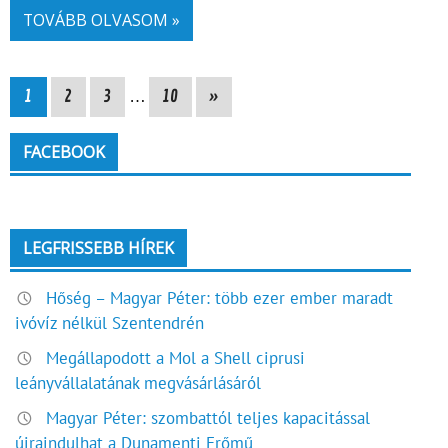
TOVÁBB OLVASOM »
1
2
3
…
10
»
FACEBOOK
LEGFRISSEBB HÍREK
Hőség – Magyar Péter: több ezer ember maradt
ivóvíz nélkül Szentendrén
Megállapodott a Mol a Shell ciprusi
leányvállalatának megvásárlásáról
Magyar Péter: szombattól teljes kapacitással
újraindulhat a Dunamenti Erőmű