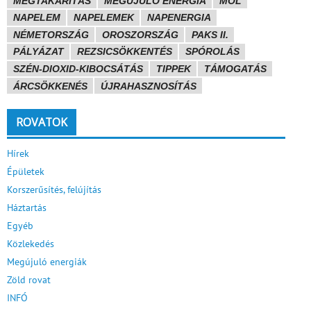
MEGTAKARÍTÁS
MEGÚJULÓ ENERGIA
MOL
NAPELEM
NAPELEMEK
NAPENERGIA
NÉMETORSZÁG
OROSZORSZÁG
PAKS II.
PÁLYÁZAT
REZSICSÖKKENTÉS
SPÓROLÁS
SZÉN-DIOXID-KIBOCSÁTÁS
TIPPEK
TÁMOGATÁS
ÁRCSÖKKENÉS
ÚJRAHASZNOSÍTÁS
ROVATOK
Hírek
Épületek
Korszerűsítés, felújítás
Háztartás
Egyéb
Közlekedés
Megújuló energiák
Zöld rovat
INFÓ