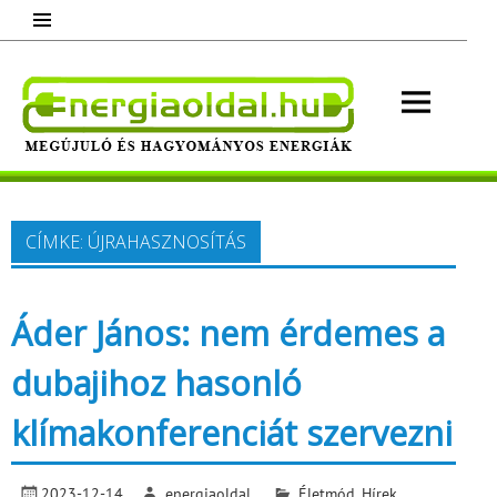
Skip
to
content
Energ
Megújuló és hagyományos energiák.
Minden, ami energia!
CÍMKE:
ÚJRAHASZNOSÍTÁS
Áder János: nem érdemes a
dubajihoz hasonló
klímakonferenciát szervezni
2023-12-14
energiaoldal
Életmód
,
Hírek
,