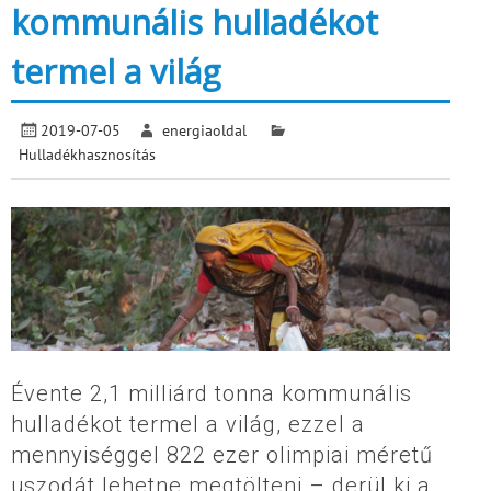
kommunális hulladékot
termel a világ
2019-07-05
energiaoldal
Hulladékhasznosítás
Évente 2,1 milliárd tonna kommunális
hulladékot termel a világ, ezzel a
mennyiséggel 822 ezer olimpiai méretű
uszodát lehetne megtölteni – derül ki a