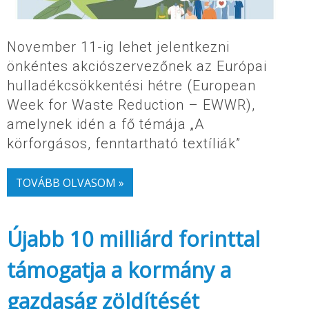
November 11-ig lehet jelentkezni
önkéntes akciószervezőnek az Európai
hulladékcsökkentési hétre (European
Week for Waste Reduction – EWWR),
amelynek idén a fő témája „A
körforgásos, fenntartható textíliák”
TOVÁBB OLVASOM »
Újabb 10 milliárd forinttal
támogatja a kormány a
gazdaság zöldítését