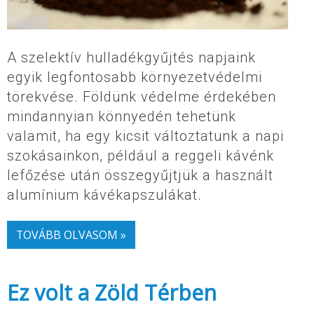
A szelektív hulladékgyűjtés napjaink
egyik legfontosabb környezetvédelmi
törekvése. Földünk védelme érdekében
mindannyian könnyedén tehetünk
valamit, ha egy kicsit változtatunk a napi
szokásainkon, például a reggeli kávénk
lefőzése után összegyűjtjük a használt
alumínium kávékapszulákat.
TOVÁBB OLVASOM »
Ez volt a Zöld Térben