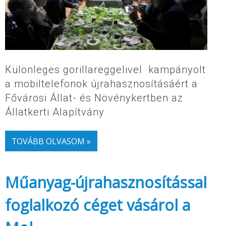
Különleges gorillareggelivel kampányolt
a mobiltelefonok újrahasznosításáért a
Fővárosi Állat- és Növénykertben az
Állatkerti Alapítvány
TOVÁBB OLVASOM »
Műanyag-újrahasznosítással
foglalkozó céget vásárol a