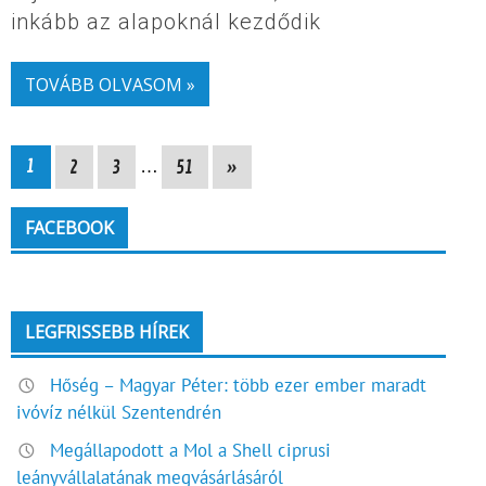
inkább az alapoknál kezdődik
TOVÁBB OLVASOM »
1
2
3
…
51
»
FACEBOOK
LEGFRISSEBB HÍREK
Hőség – Magyar Péter: több ezer ember maradt
ivóvíz nélkül Szentendrén
Megállapodott a Mol a Shell ciprusi
leányvállalatának megvásárlásáról