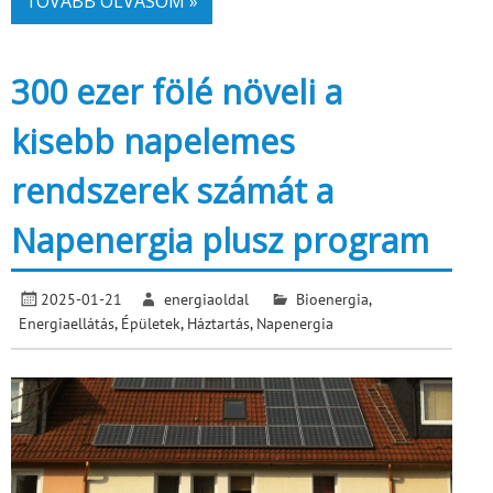
TOVÁBB OLVASOM »
300 ezer fölé növeli a
kisebb napelemes
rendszerek számát a
Napenergia plusz program
2025-01-21
energiaoldal
Bioenergia
,
Energiaellátás
,
Épületek
,
Háztartás
,
Napenergia