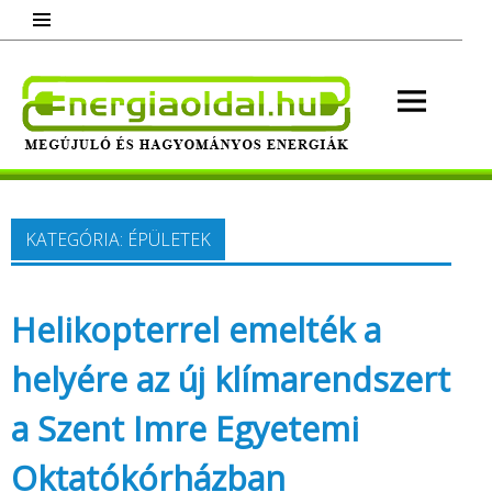
Skip
to
content
Energ
Megújuló és hagyományos energiák.
Minden, ami energia!
KATEGÓRIA:
ÉPÜLETEK
Helikopterrel emelték a
helyére az új klímarendszert
a Szent Imre Egyetemi
Oktatókórházban