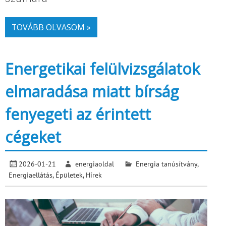
TOVÁBB OLVASOM »
Energetikai felülvizsgálatok
elmaradása miatt bírság
fenyegeti az érintett
cégeket
2026-01-21
energiaoldal
Energia tanúsítvány
,
Energiaellátás
,
Épületek
,
Hírek