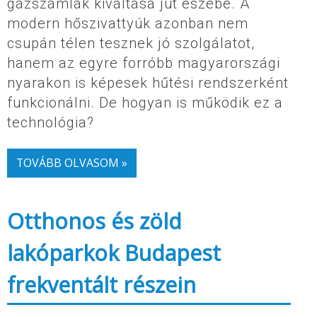
gázszámlák kiváltása jut eszébe. A
modern hőszivattyúk azonban nem
csupán télen tesznek jó szolgálatot,
hanem az egyre forróbb magyarországi
nyarakon is képesek hűtési rendszerként
funkcionálni. De hogyan is működik ez a
technológia?
TOVÁBB OLVASOM »
Otthonos és zöld
lakóparkok Budapest
frekventált részein