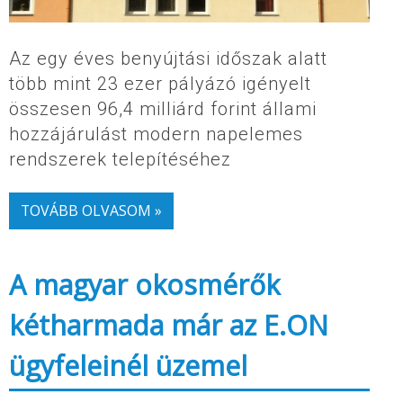
Az egy éves benyújtási időszak alatt
több mint 23 ezer pályázó igényelt
összesen 96,4 milliárd forint állami
hozzájárulást modern napelemes
rendszerek telepítéséhez
TOVÁBB OLVASOM »
A magyar okosmérők
kétharmada már az E.ON
ügyfeleinél üzemel