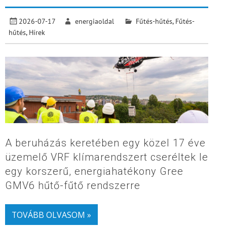
2026-07-17
energiaoldal
Fűtés-hűtés
,
Fűtés-
hűtés
,
Hírek
A beruházás keretében egy közel 17 éve
üzemelő VRF klímarendszert cseréltek le
egy korszerű, energiahatékony Gree
GMV6 hűtő-fűtő rendszerre
TOVÁBB OLVASOM »