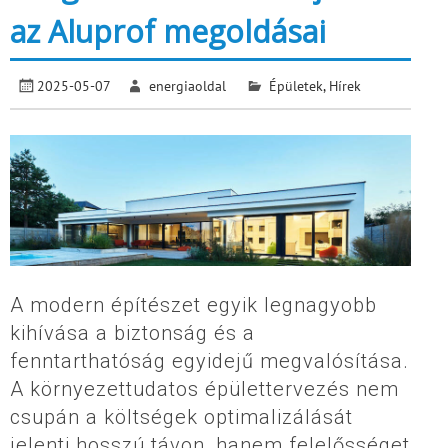
az Aluprof megoldásai
2025-05-07
energiaoldal
Épületek
,
Hírek
A modern építészet egyik legnagyobb
kihívása a biztonság és a
fenntarthatóság egyidejű megvalósítása.
A környezettudatos épülettervezés nem
csupán a költségek optimalizálását
jelenti hosszú távon, hanem felelősséget