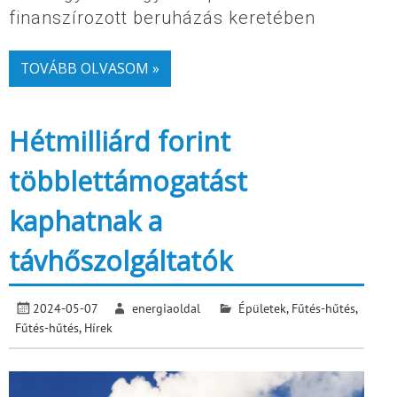
finanszírozott beruházás keretében
TOVÁBB OLVASOM »
Hétmilliárd forint
többlettámogatást
kaphatnak a
távhőszolgáltatók
2024-05-07
energiaoldal
Épületek
,
Fűtés-hűtés
,
Fűtés-hűtés
,
Hírek