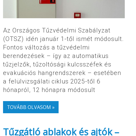
Az Országos Tűzvédelmi Szabályzat
(OTSZ) idén január 1-től ismét módosult.
Fontos változás a tűzvédelmi
berendezések – így az automatikus
tűzjelzők, tűzoltósági kulcsszéfek és
evakuációs hangrendszerek – esetében
a felülvizsgálati ciklus 2025-től 6
hónapról, 12 hónapra módosult
TOVÁBB OLVASOM »
Tűzgátló ablakok és ajtók –