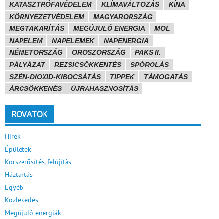
KATASZTRÓFAVÉDELEM
KLÍMAVÁLTOZÁS
KÍNA
KÖRNYEZETVÉDELEM
MAGYARORSZÁG
MEGTAKARÍTÁS
MEGÚJULÓ ENERGIA
MOL
NAPELEM
NAPELEMEK
NAPENERGIA
NÉMETORSZÁG
OROSZORSZÁG
PAKS II.
PÁLYÁZAT
REZSICSÖKKENTÉS
SPÓROLÁS
SZÉN-DIOXID-KIBOCSÁTÁS
TIPPEK
TÁMOGATÁS
ÁRCSÖKKENÉS
ÚJRAHASZNOSÍTÁS
ROVATOK
Hírek
Épületek
Korszerűsítés, felújítás
Háztartás
Egyéb
Közlekedés
Megújuló energiák