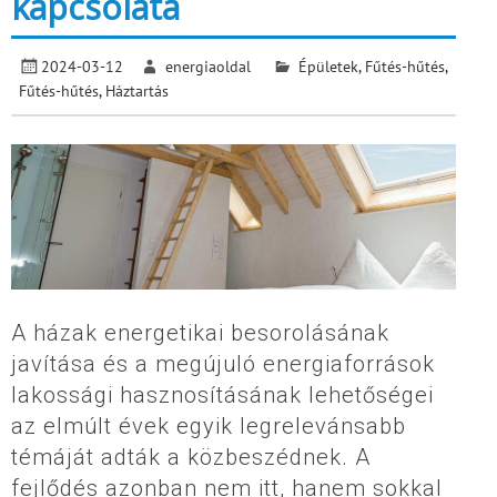
kapcsolata
2024-03-12
energiaoldal
Épületek
,
Fűtés-hűtés
,
Fűtés-hűtés
,
Háztartás
A házak energetikai besorolásának
javítása és a megújuló energiaforrások
lakossági hasznosításának lehetőségei
az elmúlt évek egyik legrelevánsabb
témáját adták a közbeszédnek. A
fejlődés azonban nem itt, hanem sokkal