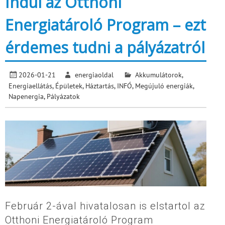
Indul az Otthoni
Energiatároló Program – ezt
érdemes tudni a pályázatról
2026-01-21
energiaoldal
Akkumulátorok
,
Energiaellátás
,
Épületek
,
Háztartás
,
INFÓ
,
Megújuló energiák
,
Napenergia
,
Pályázatok
Február 2-ával hivatalosan is elstartol az
Otthoni Energiatároló Program