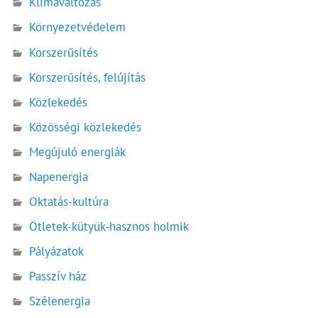
Klímaváltozás
Környezetvédelem
Korszerűsítés
Korszerűsítés, felújítás
Közlekedés
Közösségi közlekedés
Megújuló energiák
Napenergia
Oktatás-kultúra
Ötletek-kütyük-hasznos holmik
Pályázatok
Passzív ház
Szélenergia