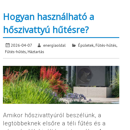
Hogyan használható a
hőszivattyú hűtésre?
2026-04-07
energiaoldal
Épületek
,
Fűtés-hűtés
,
Fűtés-hűtés
,
Háztartás
Amikor hőszivattyúról beszélünk, a
legtöbbeknek elsőre a téli fűtés és a