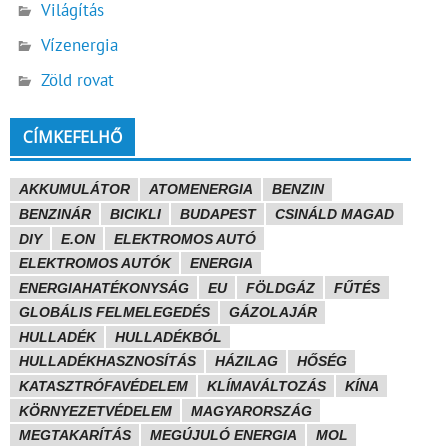
Világítás
Vízenergia
Zöld rovat
CÍMKEFELHŐ
AKKUMULÁTOR
ATOMENERGIA
BENZIN
BENZINÁR
BICIKLI
BUDAPEST
CSINÁLD MAGAD
DIY
E.ON
ELEKTROMOS AUTÓ
ELEKTROMOS AUTÓK
ENERGIA
ENERGIAHATÉKONYSÁG
EU
FÖLDGÁZ
FŰTÉS
GLOBÁLIS FELMELEGEDÉS
GÁZOLAJÁR
HULLADÉK
HULLADÉKBÓL
HULLADÉKHASZNOSÍTÁS
HÁZILAG
HŐSÉG
KATASZTRÓFAVÉDELEM
KLÍMAVÁLTOZÁS
KÍNA
KÖRNYEZETVÉDELEM
MAGYARORSZÁG
MEGTAKARÍTÁS
MEGÚJULÓ ENERGIA
MOL