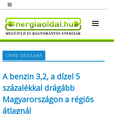
Skip
to
content
Energ
Megújuló és hagyományos energiák.
Minden, ami energia!
CÍMKE:
GÁZOLAJÁR
A benzin 3,2, a dízel 5
százalékkal drágább
Magyarországon a régiós
átlagnál