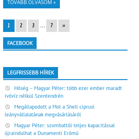
TOVÁBB OLVASOM »
1
2
3
…
7
»
FACEBOOK
LEGFRISSEBB HÍREK
Hőség – Magyar Péter: több ezer ember maradt
ivóvíz nélkül Szentendrén
Megállapodott a Mol a Shell ciprusi
leányvállalatának megvásárlásáról
Magyar Péter: szombattól teljes kapacitással
újraindulhat a Dunamenti Erőmű