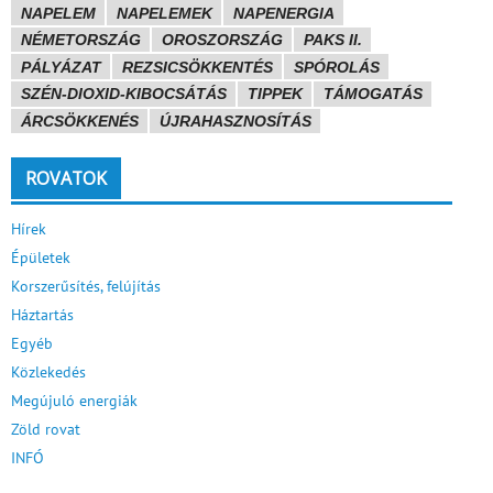
NAPELEM
NAPELEMEK
NAPENERGIA
NÉMETORSZÁG
OROSZORSZÁG
PAKS II.
PÁLYÁZAT
REZSICSÖKKENTÉS
SPÓROLÁS
SZÉN-DIOXID-KIBOCSÁTÁS
TIPPEK
TÁMOGATÁS
ÁRCSÖKKENÉS
ÚJRAHASZNOSÍTÁS
ROVATOK
Hírek
Épületek
Korszerűsítés, felújítás
Háztartás
Egyéb
Közlekedés
Megújuló energiák
Zöld rovat
INFÓ