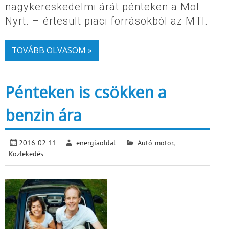
nagykereskedelmi árát pénteken a Mol
Nyrt. – értesült piaci forrásokból az MTI.
TOVÁBB OLVASOM »
Pénteken is csökken a
benzin ára
2016-02-11
energiaoldal
Autó-motor
,
Közlekedés