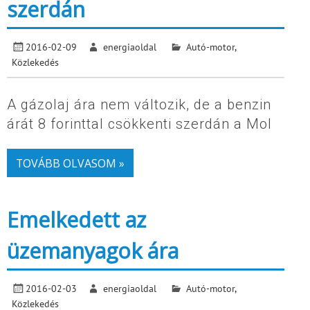
szerdán
2016-02-09
energiaoldal
Autó-motor
,
Közlekedés
A gázolaj ára nem változik, de a benzin
árát 8 forinttal csökkenti szerdán a Mol
TOVÁBB OLVASOM »
Emelkedett az
üzemanyagok ára
2016-02-03
energiaoldal
Autó-motor
,
Közlekedés