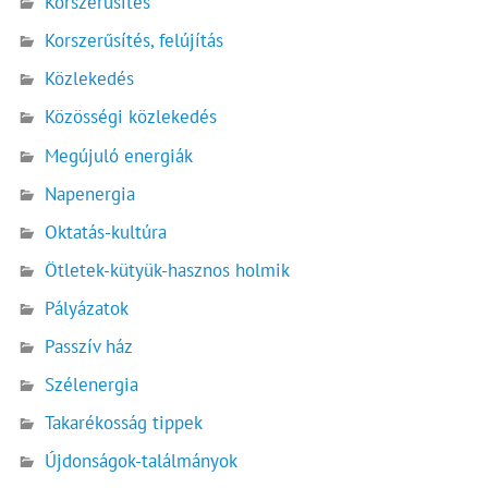
Korszerűsítés
Korszerűsítés, felújítás
Közlekedés
Közösségi közlekedés
Megújuló energiák
Napenergia
Oktatás-kultúra
Ötletek-kütyük-hasznos holmik
Pályázatok
Passzív ház
Szélenergia
Takarékosság tippek
Újdonságok-találmányok