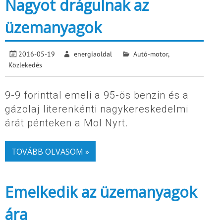
Nagyot drágulnak az
üzemanyagok
2016-05-19
energiaoldal
Autó-motor
,
Közlekedés
9-9 forinttal emeli a 95-ös benzin és a
gázolaj literenkénti nagykereskedelmi
árát pénteken a Mol Nyrt.
TOVÁBB OLVASOM »
Emelkedik az üzemanyagok
ára