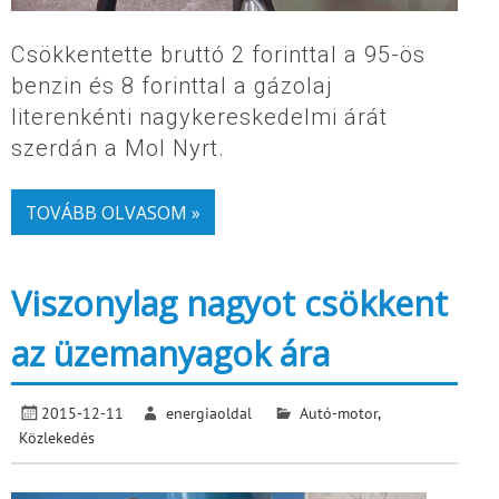
Csökkentette bruttó 2 forinttal a 95-ös
benzin és 8 forinttal a gázolaj
literenkénti nagykereskedelmi árát
szerdán a Mol Nyrt.
TOVÁBB OLVASOM »
Viszonylag nagyot csökkent
az üzemanyagok ára
2015-12-11
energiaoldal
Autó-motor
,
Közlekedés