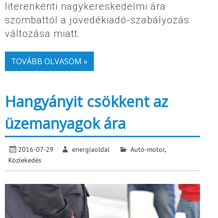
literenkénti nagykereskedelmi ára
szombattól a jövedékiadó-szabályozás
változása miatt.
TOVÁBB OLVASOM »
Hangyányit csökkent az
üzemanyagok ára
2016-07-29
energiaoldal
Autó-motor
,
Közlekedés