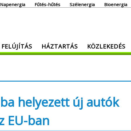
Napenergia
Fűtés-hűtés
Szélenergia
Bioenergia
giaoldal
 FELÚJÍTÁS
HÁZTARTÁS
KÖZLEKEDÉS
den, ami energia!
ba helyezett új autók
z EU-ban