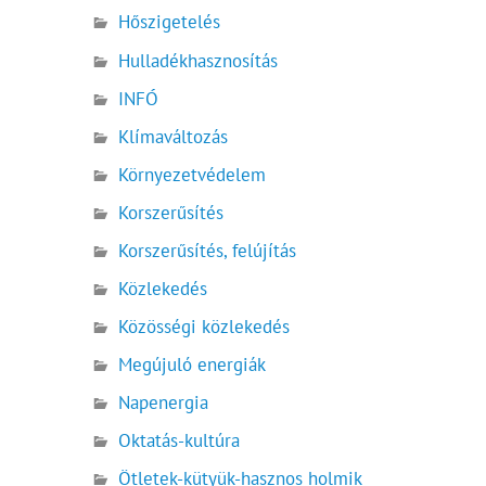
Hőszigetelés
Hulladékhasznosítás
INFÓ
Klímaváltozás
Környezetvédelem
Korszerűsítés
Korszerűsítés, felújítás
Közlekedés
Közösségi közlekedés
Megújuló energiák
Napenergia
Oktatás-kultúra
Ötletek-kütyük-hasznos holmik