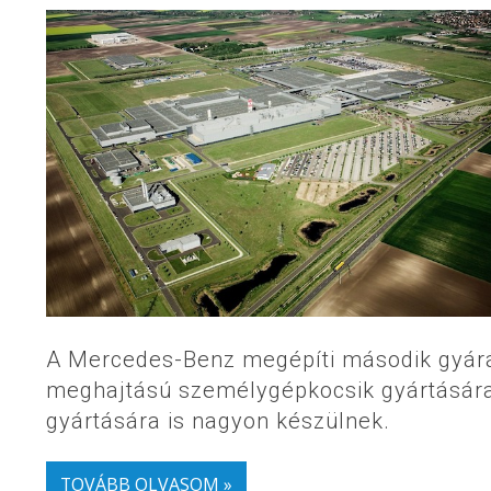
A Mercedes-Benz megépíti második gyárá
meghajtású személygépkocsik gyártására 
gyártására is nagyon készülnek.
TOVÁBB OLVASOM »