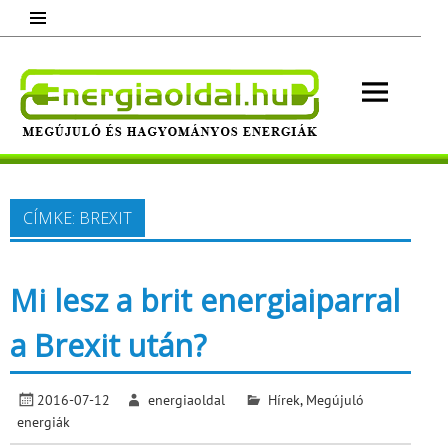
Skip
to
content
Energ
Megújuló és hagyományos energiák.
Minden, ami energia!
CÍMKE:
BREXIT
Mi lesz a brit energiaiparral
a Brexit után?
2016-07-12
energiaoldal
Hírek
,
Megújuló
energiák