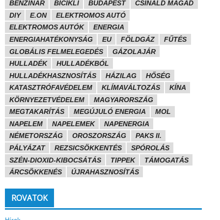
BENZINÁR
BICIKLI
BUDAPEST
CSINÁLD MAGAD
DIY
E.ON
ELEKTROMOS AUTÓ
ELEKTROMOS AUTÓK
ENERGIA
ENERGIAHATÉKONYSÁG
EU
FÖLDGÁZ
FŰTÉS
GLOBÁLIS FELMELEGEDÉS
GÁZOLAJÁR
HULLADÉK
HULLADÉKBÓL
HULLADÉKHASZNOSÍTÁS
HÁZILAG
HŐSÉG
KATASZTRÓFAVÉDELEM
KLÍMAVÁLTOZÁS
KÍNA
KÖRNYEZETVÉDELEM
MAGYARORSZÁG
MEGTAKARÍTÁS
MEGÚJULÓ ENERGIA
MOL
NAPELEM
NAPELEMEK
NAPENERGIA
NÉMETORSZÁG
OROSZORSZÁG
PAKS II.
PÁLYÁZAT
REZSICSÖKKENTÉS
SPÓROLÁS
SZÉN-DIOXID-KIBOCSÁTÁS
TIPPEK
TÁMOGATÁS
ÁRCSÖKKENÉS
ÚJRAHASZNOSÍTÁS
ROVATOK
Hírek