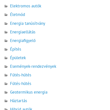
Elektromos autók
Életmód
Energia tanúsítvány
Energiaellátás
Energiafigyelő
Építés
Épületek
Események-rendezvények
Fűtés-hűtés
Fűtés-hűtés
Geotermikus energia
Háztartás
Hibrid autók