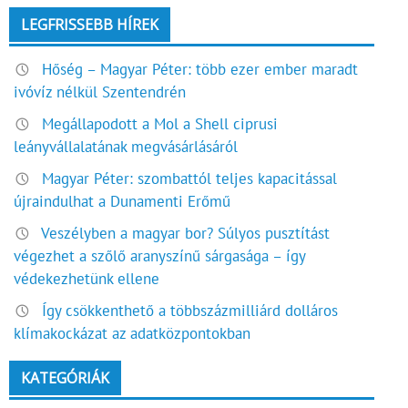
LEGFRISSEBB HÍREK
Hőség – Magyar Péter: több ezer ember maradt
ivóvíz nélkül Szentendrén
Megállapodott a Mol a Shell ciprusi
leányvállalatának megvásárlásáról
Magyar Péter: szombattól teljes kapacitással
újraindulhat a Dunamenti Erőmű
Veszélyben a magyar bor? Súlyos pusztítást
végezhet a szőlő aranyszínű sárgasága – így
védekezhetünk ellene
Így csökkenthető a többszázmilliárd dolláros
klímakockázat az adatközpontokban
KATEGÓRIÁK