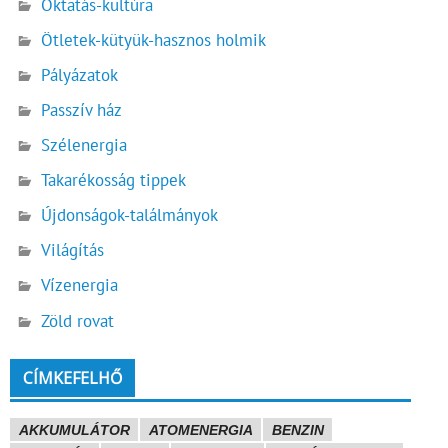
Oktatás-kultúra
Ötletek-kütyük-hasznos holmik
Pályázatok
Passzív ház
Szélenergia
Takarékosság tippek
Újdonságok-találmányok
Világítás
Vízenergia
Zöld rovat
CÍMKEFELHŐ
AKKUMULÁTOR
ATOMENERGIA
BENZIN