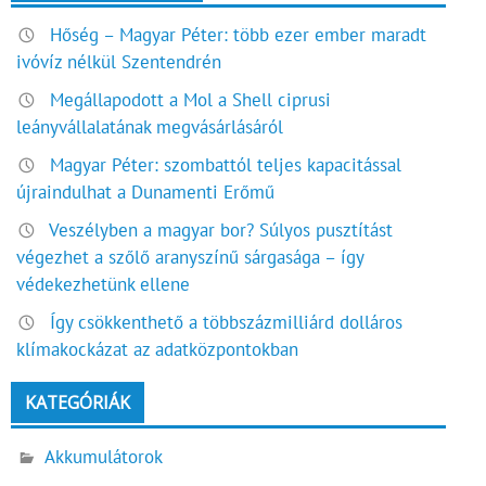
Hőség – Magyar Péter: több ezer ember maradt
ivóvíz nélkül Szentendrén
Megállapodott a Mol a Shell ciprusi
leányvállalatának megvásárlásáról
Magyar Péter: szombattól teljes kapacitással
újraindulhat a Dunamenti Erőmű
Veszélyben a magyar bor? Súlyos pusztítást
végezhet a szőlő aranyszínű sárgasága – így
védekezhetünk ellene
Így csökkenthető a többszázmilliárd dolláros
klímakockázat az adatközpontokban
KATEGÓRIÁK
Akkumulátorok