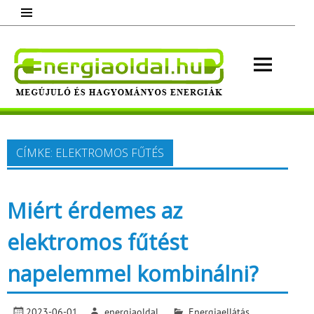
Skip
to
content
Energ
Megújuló és hagyományos energiák.
Minden, ami energia!
CÍMKE:
ELEKTROMOS FŰTÉS
Miért érdemes az
elektromos fűtést
napelemmel kombinálni?
2023-06-01
energiaoldal
Energiaellátás
,