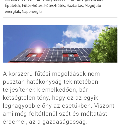
Épületek
,
Fűtés-hűtés
,
Fűtés-hűtés
,
Háztartás
,
Megújuló
energiák
,
Napenergia
A korszerű fűtési megoldások nem
pusztán hatékonyság tekintetében
teljesítenek kiemelkedően, bár
kétségtelen tény, hogy ez az egyik
legnagyobb előny az esetükben. Viszont
ami még feltétlenül szót és méltatást
érdemel, az a gazdaságosság.