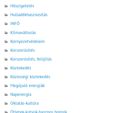
Hőszigetelés
Hulladékhasznosítás
INFÓ
Klímaváltozás
Környezetvédelem
Korszerűsítés
Korszerűsítés, felújítás
Közlekedés
Közösségi közlekedés
Megújuló energiák
Napenergia
Oktatás-kultúra
Ötletek-kütyük-hasznos holmik