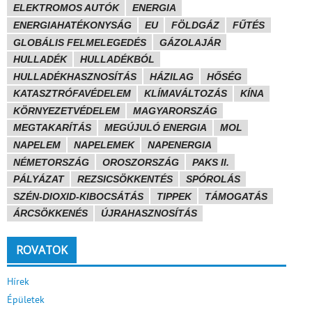
ELEKTROMOS AUTÓK
ENERGIA
ENERGIAHATÉKONYSÁG
EU
FÖLDGÁZ
FŰTÉS
GLOBÁLIS FELMELEGEDÉS
GÁZOLAJÁR
HULLADÉK
HULLADÉKBÓL
HULLADÉKHASZNOSÍTÁS
HÁZILAG
HŐSÉG
KATASZTRÓFAVÉDELEM
KLÍMAVÁLTOZÁS
KÍNA
KÖRNYEZETVÉDELEM
MAGYARORSZÁG
MEGTAKARÍTÁS
MEGÚJULÓ ENERGIA
MOL
NAPELEM
NAPELEMEK
NAPENERGIA
NÉMETORSZÁG
OROSZORSZÁG
PAKS II.
PÁLYÁZAT
REZSICSÖKKENTÉS
SPÓROLÁS
SZÉN-DIOXID-KIBOCSÁTÁS
TIPPEK
TÁMOGATÁS
ÁRCSÖKKENÉS
ÚJRAHASZNOSÍTÁS
ROVATOK
Hírek
Épületek