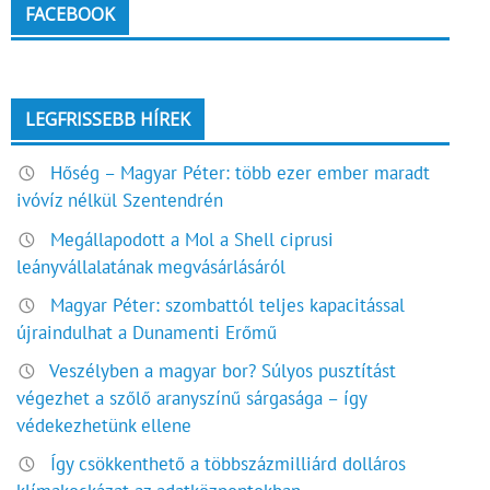
FACEBOOK
LEGFRISSEBB HÍREK
Hőség – Magyar Péter: több ezer ember maradt
ivóvíz nélkül Szentendrén
Megállapodott a Mol a Shell ciprusi
leányvállalatának megvásárlásáról
Magyar Péter: szombattól teljes kapacitással
újraindulhat a Dunamenti Erőmű
Veszélyben a magyar bor? Súlyos pusztítást
végezhet a szőlő aranyszínű sárgasága – így
védekezhetünk ellene
Így csökkenthető a többszázmilliárd dolláros