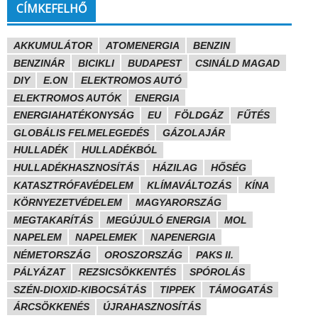
CÍMKEFELHŐ
AKKUMULÁTOR
ATOMENERGIA
BENZIN
BENZINÁR
BICIKLI
BUDAPEST
CSINÁLD MAGAD
DIY
E.ON
ELEKTROMOS AUTÓ
ELEKTROMOS AUTÓK
ENERGIA
ENERGIAHATÉKONYSÁG
EU
FÖLDGÁZ
FŰTÉS
GLOBÁLIS FELMELEGEDÉS
GÁZOLAJÁR
HULLADÉK
HULLADÉKBÓL
HULLADÉKHASZNOSÍTÁS
HÁZILAG
HŐSÉG
KATASZTRÓFAVÉDELEM
KLÍMAVÁLTOZÁS
KÍNA
KÖRNYEZETVÉDELEM
MAGYARORSZÁG
MEGTAKARÍTÁS
MEGÚJULÓ ENERGIA
MOL
NAPELEM
NAPELEMEK
NAPENERGIA
NÉMETORSZÁG
OROSZORSZÁG
PAKS II.
PÁLYÁZAT
REZSICSÖKKENTÉS
SPÓROLÁS
SZÉN-DIOXID-KIBOCSÁTÁS
TIPPEK
TÁMOGATÁS
ÁRCSÖKKENÉS
ÚJRAHASZNOSÍTÁS