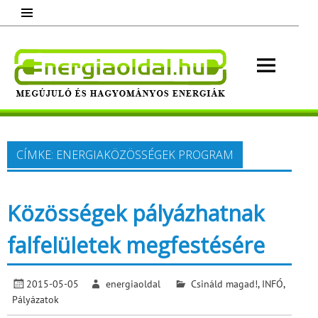
Skip
to
content
Energ
Megújuló és hagyományos energiák.
Minden, ami energia!
CÍMKE:
ENERGIAKÖZÖSSÉGEK PROGRAM
Közösségek pályázhatnak
falfelületek megfestésére
2015-05-05
energiaoldal
Csináld magad!
,
INFÓ
,
Pályázatok