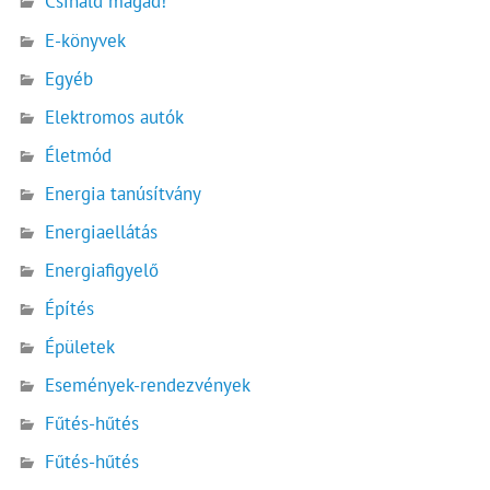
Csináld magad!
E-könyvek
Egyéb
Elektromos autók
Életmód
Energia tanúsítvány
Energiaellátás
Energiafigyelő
Építés
Épületek
Események-rendezvények
Fűtés-hűtés
Fűtés-hűtés