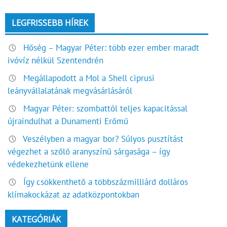
LEGFRISSEBB HÍREK
Hőség – Magyar Péter: több ezer ember maradt
ivóvíz nélkül Szentendrén
Megállapodott a Mol a Shell ciprusi
leányvállalatának megvásárlásáról
Magyar Péter: szombattól teljes kapacitással
újraindulhat a Dunamenti Erőmű
Veszélyben a magyar bor? Súlyos pusztítást
végezhet a szőlő aranyszínű sárgasága – így
védekezhetünk ellene
Így csökkenthető a többszázmilliárd dolláros
klímakockázat az adatközpontokban
KATEGÓRIÁK