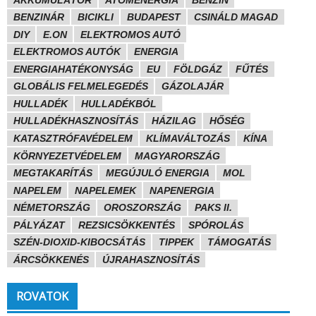
BENZINÁR
BICIKLI
BUDAPEST
CSINÁLD MAGAD
DIY
E.ON
ELEKTROMOS AUTÓ
ELEKTROMOS AUTÓK
ENERGIA
ENERGIAHATÉKONYSÁG
EU
FÖLDGÁZ
FŰTÉS
GLOBÁLIS FELMELEGEDÉS
GÁZOLAJÁR
HULLADÉK
HULLADÉKBÓL
HULLADÉKHASZNOSÍTÁS
HÁZILAG
HŐSÉG
KATASZTRÓFAVÉDELEM
KLÍMAVÁLTOZÁS
KÍNA
KÖRNYEZETVÉDELEM
MAGYARORSZÁG
MEGTAKARÍTÁS
MEGÚJULÓ ENERGIA
MOL
NAPELEM
NAPELEMEK
NAPENERGIA
NÉMETORSZÁG
OROSZORSZÁG
PAKS II.
PÁLYÁZAT
REZSICSÖKKENTÉS
SPÓROLÁS
SZÉN-DIOXID-KIBOCSÁTÁS
TIPPEK
TÁMOGATÁS
ÁRCSÖKKENÉS
ÚJRAHASZNOSÍTÁS
ROVATOK