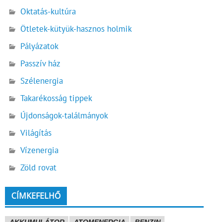
Oktatás-kultúra
Ötletek-kütyük-hasznos holmik
Pályázatok
Passzív ház
Szélenergia
Takarékosság tippek
Újdonságok-találmányok
Világítás
Vízenergia
Zöld rovat
CÍMKEFELHŐ
AKKUMULÁTOR
ATOMENERGIA
BENZIN