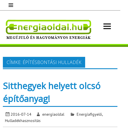
Skip
to
content
Energ
Megújuló és hagyományos energiák.
Minden, ami energia!
CÍMKE:
ÉPÍTÉSBONTÁSI HULLADÉK
Sitthegyek helyett olcsó
építőanyag!
2016-07-14
energiaoldal
Energiafigyelő
,
Hulladékhasznosítás