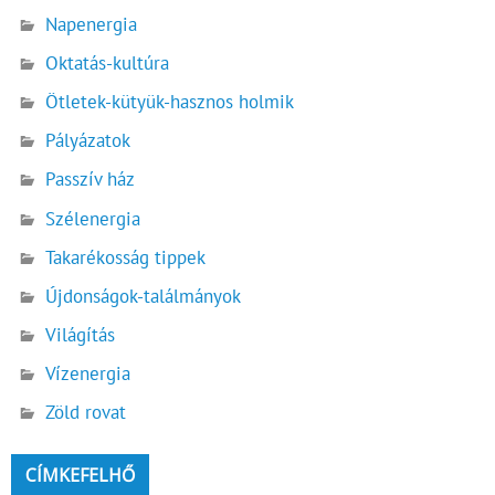
Napenergia
Oktatás-kultúra
Ötletek-kütyük-hasznos holmik
Pályázatok
Passzív ház
Szélenergia
Takarékosság tippek
Újdonságok-találmányok
Világítás
Vízenergia
Zöld rovat
CÍMKEFELHŐ