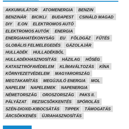
AKKUMULÁTOR
ATOMENERGIA
BENZIN
BENZINÁR
BICIKLI
BUDAPEST
CSINÁLD MAGAD
DIY
E.ON
ELEKTROMOS AUTÓ
ELEKTROMOS AUTÓK
ENERGIA
ENERGIAHATÉKONYSÁG
EU
FÖLDGÁZ
FŰTÉS
GLOBÁLIS FELMELEGEDÉS
GÁZOLAJÁR
HULLADÉK
HULLADÉKBÓL
HULLADÉKHASZNOSÍTÁS
HÁZILAG
HŐSÉG
KATASZTRÓFAVÉDELEM
KLÍMAVÁLTOZÁS
KÍNA
KÖRNYEZETVÉDELEM
MAGYARORSZÁG
MEGTAKARÍTÁS
MEGÚJULÓ ENERGIA
MOL
NAPELEM
NAPELEMEK
NAPENERGIA
NÉMETORSZÁG
OROSZORSZÁG
PAKS II.
PÁLYÁZAT
REZSICSÖKKENTÉS
SPÓROLÁS
SZÉN-DIOXID-KIBOCSÁTÁS
TIPPEK
TÁMOGATÁS
ÁRCSÖKKENÉS
ÚJRAHASZNOSÍTÁS