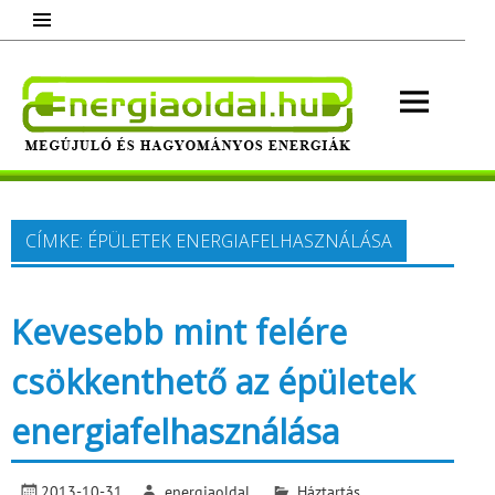
Skip
to
content
Energ
Megújuló és hagyományos energiák.
Minden, ami energia!
CÍMKE:
ÉPÜLETEK ENERGIAFELHASZNÁLÁSA
Kevesebb mint felére
csökkenthető az épületek
energiafelhasználása
2013-10-31
energiaoldal
Háztartás