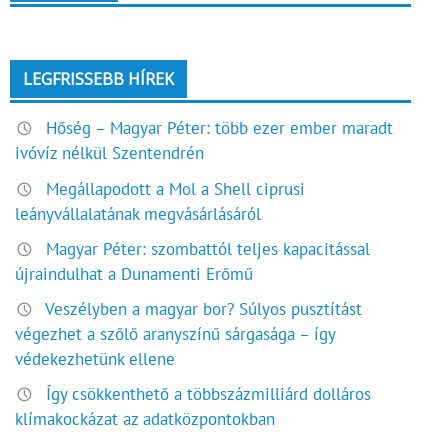
LEGFRISSEBB HÍREK
Hőség – Magyar Péter: több ezer ember maradt
ivóvíz nélkül Szentendrén
Megállapodott a Mol a Shell ciprusi
leányvállalatának megvásárlásáról
Magyar Péter: szombattól teljes kapacitással
újraindulhat a Dunamenti Erőmű
Veszélyben a magyar bor? Súlyos pusztítást
végezhet a szőlő aranyszínű sárgasága – így
védekezhetünk ellene
Így csökkenthető a többszázmilliárd dolláros
klímakockázat az adatközpontokban