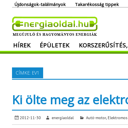
Skip
Újdonságok-találmányok
Takarékosság tippek
to
content
Ener
HÍREK
ÉPÜLETEK
KORSZERŰSÍTÉS,
Megújuló és hagyományos energiák. Min
CÍMKE:
EV1
Ki ölte meg az elekt
2012-11-30
energiaoldal
Autó-motor
,
Elektromos