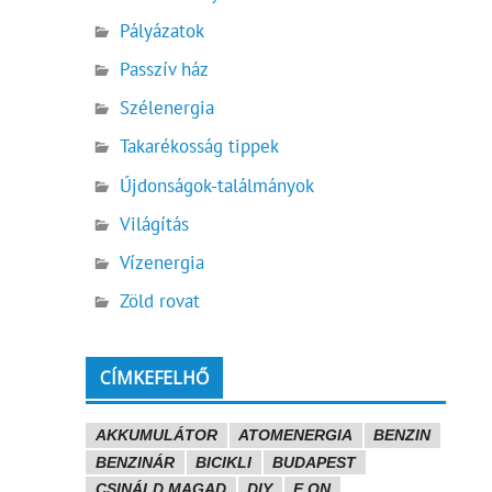
Pályázatok
Passzív ház
Szélenergia
Takarékosság tippek
Újdonságok-találmányok
Világítás
Vízenergia
Zöld rovat
CÍMKEFELHŐ
AKKUMULÁTOR
ATOMENERGIA
BENZIN
BENZINÁR
BICIKLI
BUDAPEST
CSINÁLD MAGAD
DIY
E.ON