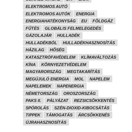
ELEKTROMOS AUTÓ
ELEKTROMOS AUTÓK
ENERGIA
ENERGIAHATÉKONYSÁG
EU
FÖLDGÁZ
FŰTÉS
GLOBÁLIS FELMELEGEDÉS
GÁZOLAJÁR
HULLADÉK
HULLADÉKBÓL
HULLADÉKHASZNOSÍTÁS
HÁZILAG
HŐSÉG
KATASZTRÓFAVÉDELEM
KLÍMAVÁLTOZÁS
KÍNA
KÖRNYEZETVÉDELEM
MAGYARORSZÁG
MEGTAKARÍTÁS
MEGÚJULÓ ENERGIA
MOL
NAPELEM
NAPELEMEK
NAPENERGIA
NÉMETORSZÁG
OROSZORSZÁG
PAKS II.
PÁLYÁZAT
REZSICSÖKKENTÉS
SPÓROLÁS
SZÉN-DIOXID-KIBOCSÁTÁS
TIPPEK
TÁMOGATÁS
ÁRCSÖKKENÉS
ÚJRAHASZNOSÍTÁS