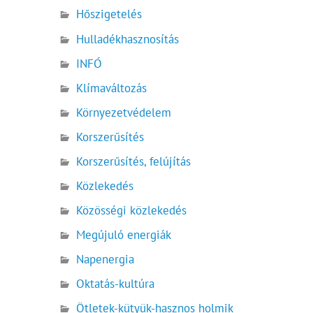
Hőszigetelés
Hulladékhasznosítás
INFÓ
Klímaváltozás
Környezetvédelem
Korszerűsítés
Korszerűsítés, felújítás
Közlekedés
Közösségi közlekedés
Megújuló energiák
Napenergia
Oktatás-kultúra
Ötletek-kütyük-hasznos holmik