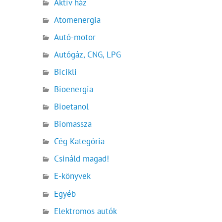
Aktív ház
Atomenergia
Autó-motor
Autógáz, CNG, LPG
Bicikli
Bioenergia
Bioetanol
Biomassza
Cég Kategória
Csináld magad!
E-könyvek
Egyéb
Elektromos autók