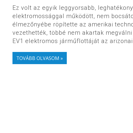
Ez volt az egyik leggyorsabb, leghatékonya
elektromossággal működött, nem bocsátot
élmezőnyébe röpítette az amerikai techno
vezethették, többé nem akartak megválni 
EV1 elektromos járműflottáját az arizona
TOVÁBB OLVASOM »