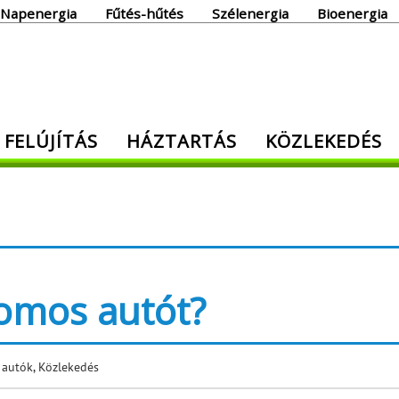
Napenergia
Fűtés-hűtés
Szélenergia
Bioenergia
giaoldal
 FELÚJÍTÁS
HÁZTARTÁS
KÖZLEKEDÉS
den, ami energia!
romos autót?
 autók
,
Közlekedés