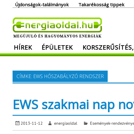
Skip
Újdonságok-találmányok
Takarékosság tippek
to
content
Ener
HÍREK
ÉPÜLETEK
KORSZERŰSÍTÉS,
Megújuló és hagyományos energiák. Min
CÍMKE:
EWS HŐSZABÁLYZÓ RENDSZER
EWS szakmai nap n
2013-11-12
energiaoldal
Események-rendezvény