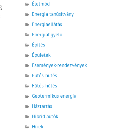
Életmód
S
Energia tanúsítvány
t
Energiaellátás
Energiafigyelő
Építés
Épületek
Események-rendezvények
Fűtés-hűtés
Fűtés-hűtés
Geotermikus energia
Háztartás
Hibrid autók
Hírek