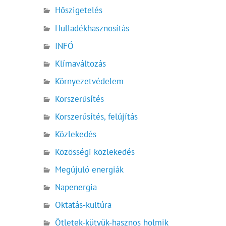
Hőszigetelés
Hulladékhasznosítás
INFÓ
Klímaváltozás
Környezetvédelem
Korszerűsítés
Korszerűsítés, felújítás
Közlekedés
Közösségi közlekedés
Megújuló energiák
Napenergia
Oktatás-kultúra
Ötletek-kütyük-hasznos holmik