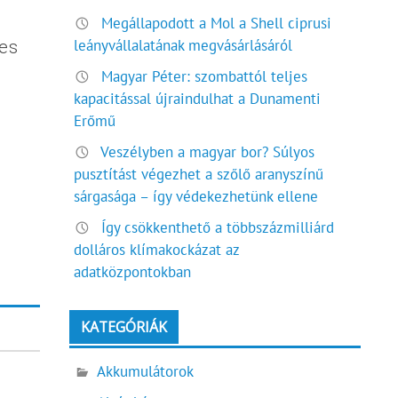
Megállapodott a Mol a Shell ciprusi
leányvállalatának megvásárlásáról
jes
Magyar Péter: szombattól teljes
kapacitással újraindulhat a Dunamenti
Erőmű
Veszélyben a magyar bor? Súlyos
pusztítást végezhet a szőlő aranyszínű
sárgasága – így védekezhetünk ellene
Így csökkenthető a többszázmilliárd
dolláros klímakockázat az
adatközpontokban
KATEGÓRIÁK
Akkumulátorok