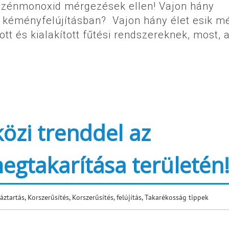
a szénmonoxid mérgezések ellen! Vajon hány
 a kéményfelújításban? Vajon hány élet esik m
t és kialakított fűtési rendszereknek, most, 
özi trenddel az
egtakarítása területén
áztartás
,
Korszerűsítés
,
Korszerűsítés, felújítás
,
Takarékosság tippek