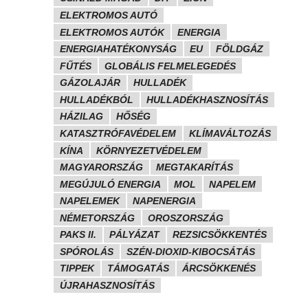
ELEKTROMOS AUTÓ
ELEKTROMOS AUTÓK
ENERGIA
ENERGIAHATÉKONYSÁG
EU
FÖLDGÁZ
FŰTÉS
GLOBÁLIS FELMELEGEDÉS
GÁZOLAJÁR
HULLADÉK
HULLADÉKBÓL
HULLADÉKHASZNOSÍTÁS
HÁZILAG
HŐSÉG
KATASZTRÓFAVÉDELEM
KLÍMAVÁLTOZÁS
KÍNA
KÖRNYEZETVÉDELEM
MAGYARORSZÁG
MEGTAKARÍTÁS
MEGÚJULÓ ENERGIA
MOL
NAPELEM
NAPELEMEK
NAPENERGIA
NÉMETORSZÁG
OROSZORSZÁG
PAKS II.
PÁLYÁZAT
REZSICSÖKKENTÉS
SPÓROLÁS
SZÉN-DIOXID-KIBOCSÁTÁS
TIPPEK
TÁMOGATÁS
ÁRCSÖKKENÉS
ÚJRAHASZNOSÍTÁS