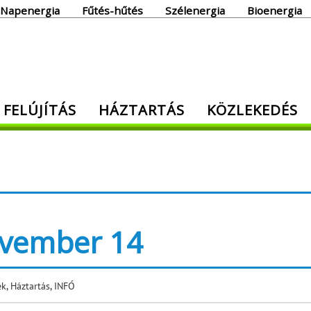
Napenergia
Fűtés-hűtés
Szélenergia
Bioenergia
giaoldal
 FELÚJÍTÁS
HÁZTARTÁS
KÖZLEKEDÉS
den, ami energia!
ovember 14
ek
,
Háztartás
,
INFÓ