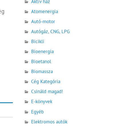
Aktív ház
ég
Atomenergia
a
Autó-motor
Autógáz, CNG, LPG
Bicikli
Bioenergia
Bioetanol
Biomassza
Cég Kategória
!
Csináld magad!
E-könyvek
Egyéb
Elektromos autók