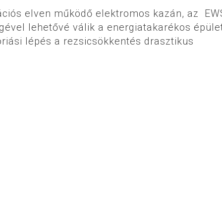
nizációs elven működő elektromos kazán, az EW
ével lehetővé válik a energiatakarékos épüle
óriási lépés a rezsicsökkentés drasztikus