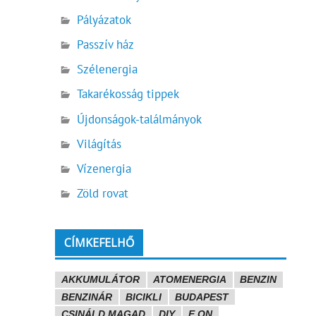
Pályázatok
Passzív ház
Szélenergia
Takarékosság tippek
Újdonságok-találmányok
Világítás
Vízenergia
Zöld rovat
CÍMKEFELHŐ
AKKUMULÁTOR
ATOMENERGIA
BENZIN
BENZINÁR
BICIKLI
BUDAPEST
CSINÁLD MAGAD
DIY
E.ON