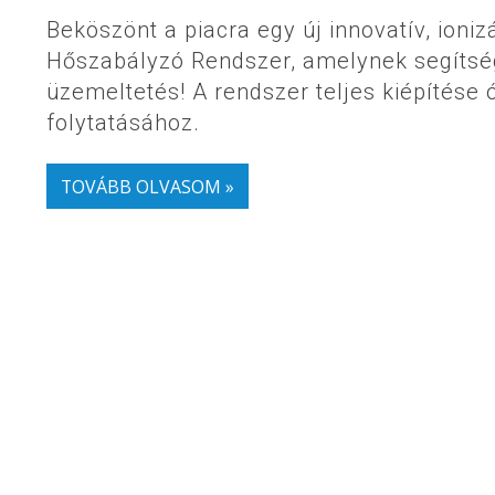
Beköszönt a piacra egy új innovatív, io
Hőszabályzó Rendszer, amelynek segítség
üzemeltetés! A rendszer teljes kiépítése 
folytatásához.
TOVÁBB OLVASOM »