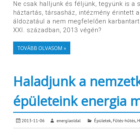
Ne csak halljunk és féljünk, tegyünk is 
háztartás, társasház, intézmény érintett
áldozatául a nem megfelelően karbantartot
XXI. században, 2013 végén?
TOVÁBB OLVASOM »
Haladjunk a nemzetk
épületeink energia m
2013-11-06
energiaoldal
Épületek
,
Fűtés-hűtés
,
H