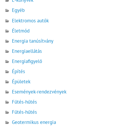
E-könyvek
Egyéb
Elektromos autók
Életmód
Energia tanúsítvány
Energiaellátás
Energiafigyelő
Építés
Épületek
Események-rendezvények
Fűtés-hűtés
Fűtés-hűtés
Geotermikus energia