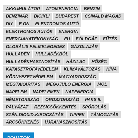
AKKUMULÁTOR
ATOMENERGIA
BENZIN
BENZINÁR
BICIKLI
BUDAPEST
CSINÁLD MAGAD
DIY
E.ON
ELEKTROMOS AUTÓ
ELEKTROMOS AUTÓK
ENERGIA
ENERGIAHATÉKONYSÁG
EU
FÖLDGÁZ
FŰTÉS
GLOBÁLIS FELMELEGEDÉS
GÁZOLAJÁR
HULLADÉK
HULLADÉKBÓL
HULLADÉKHASZNOSÍTÁS
HÁZILAG
HŐSÉG
KATASZTRÓFAVÉDELEM
KLÍMAVÁLTOZÁS
KÍNA
KÖRNYEZETVÉDELEM
MAGYARORSZÁG
MEGTAKARÍTÁS
MEGÚJULÓ ENERGIA
MOL
NAPELEM
NAPELEMEK
NAPENERGIA
NÉMETORSZÁG
OROSZORSZÁG
PAKS II.
PÁLYÁZAT
REZSICSÖKKENTÉS
SPÓROLÁS
SZÉN-DIOXID-KIBOCSÁTÁS
TIPPEK
TÁMOGATÁS
ÁRCSÖKKENÉS
ÚJRAHASZNOSÍTÁS