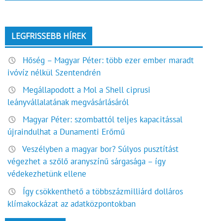
LEGFRISSEBB HÍREK
Hőség – Magyar Péter: több ezer ember maradt
ivóvíz nélkül Szentendrén
Megállapodott a Mol a Shell ciprusi
leányvállalatának megvásárlásáról
Magyar Péter: szombattól teljes kapacitással
újraindulhat a Dunamenti Erőmű
Veszélyben a magyar bor? Súlyos pusztítást
végezhet a szőlő aranyszínű sárgasága – így
védekezhetünk ellene
Így csökkenthető a többszázmilliárd dolláros
klímakockázat az adatközpontokban