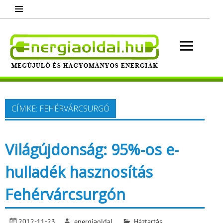
Skip
to
content
Energ
Megújuló és hagyományos energiák.
Minden, ami energia!
CÍMKE:
FEHÉRVÁRCSURGÓ
Világújdonság: 95%-os e-
hulladék hasznosítás
Fehérvárcsurgón
2012-11-23
energiaoldal
Háztartás
,