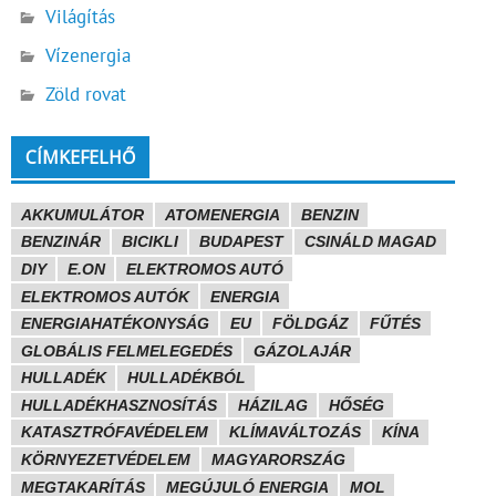
Világítás
Vízenergia
Zöld rovat
CÍMKEFELHŐ
AKKUMULÁTOR
ATOMENERGIA
BENZIN
BENZINÁR
BICIKLI
BUDAPEST
CSINÁLD MAGAD
DIY
E.ON
ELEKTROMOS AUTÓ
ELEKTROMOS AUTÓK
ENERGIA
ENERGIAHATÉKONYSÁG
EU
FÖLDGÁZ
FŰTÉS
GLOBÁLIS FELMELEGEDÉS
GÁZOLAJÁR
HULLADÉK
HULLADÉKBÓL
HULLADÉKHASZNOSÍTÁS
HÁZILAG
HŐSÉG
KATASZTRÓFAVÉDELEM
KLÍMAVÁLTOZÁS
KÍNA
KÖRNYEZETVÉDELEM
MAGYARORSZÁG
MEGTAKARÍTÁS
MEGÚJULÓ ENERGIA
MOL