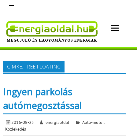
Skip
to
content
Energ
Megújuló és hagyományos energiák.
Minden, ami energia!
CÍMKE:
FREE FLOATING
Ingyen parkolás
autómegosztással
2016-08-25
energiaoldal
Autó-motor
,
Közlekedés