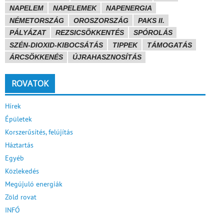
NAPELEM
NAPELEMEK
NAPENERGIA
NÉMETORSZÁG
OROSZORSZÁG
PAKS II.
PÁLYÁZAT
REZSICSÖKKENTÉS
SPÓROLÁS
SZÉN-DIOXID-KIBOCSÁTÁS
TIPPEK
TÁMOGATÁS
ÁRCSÖKKENÉS
ÚJRAHASZNOSÍTÁS
ROVATOK
Hírek
Épületek
Korszerűsítés, felújítás
Háztartás
Egyéb
Közlekedés
Megújuló energiák
Zöld rovat
INFÓ