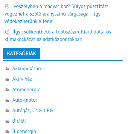
Veszélyben a magyar bor? Súlyos pusztítást
végezhet a szőlő aranyszínű sárgasága – így
védekezhetünk ellene
Így csökkenthető a többszázmilliárd dolláros
klímakockázat az adatközpontokban
KATEGÓRIÁK
Akkumulátorok
Aktív ház
Atomenergia
Autó-motor
Autógáz, CNG, LPG
Bicikli
Bioenergia