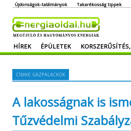
Skip
Újdonságok-találmányok
Takarékosság tippek
to
content
Ener
HÍREK
ÉPÜLETEK
KORSZERŰSÍTÉS,
Megújuló és hagyományos energiák. Min
CÍMKE:
GÁZPALACKOK
A lakosságnak is ism
Tűzvédelmi Szabályz