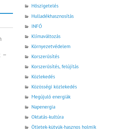
Hőszigetelés
Hulladékhasznosítás
INFÓ
Klímaváltozás
n
Környezetvédelem
z –
Korszerűsítés
Korszerűsítés, felújítás
Közlekedés
Közösségi közlekedés
Megújuló energiák
Napenergia
Oktatás-kultúra
Ötletek-kütyük-hasznos holmik