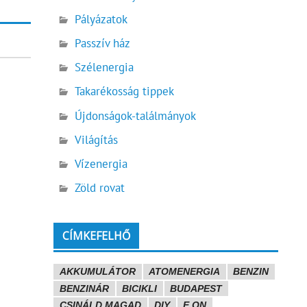
Pályázatok
Passzív ház
Szélenergia
Takarékosság tippek
Újdonságok-találmányok
Világítás
Vízenergia
Zöld rovat
CÍMKEFELHŐ
AKKUMULÁTOR
ATOMENERGIA
BENZIN
BENZINÁR
BICIKLI
BUDAPEST
CSINÁLD MAGAD
DIY
E.ON