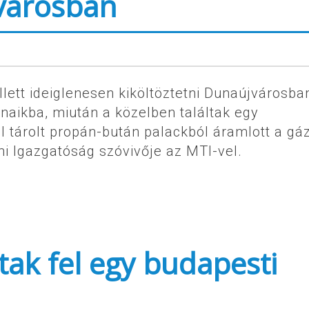
jvárosban
ett ideiglenesen kiköltöztetni Dunaújvárosba
naikba, miután a közelben találtak egy
 tárolt propán-bután palackból áramlott a gá
i Igazgatóság szóvivője az MTI-vel.
ak fel egy budapesti