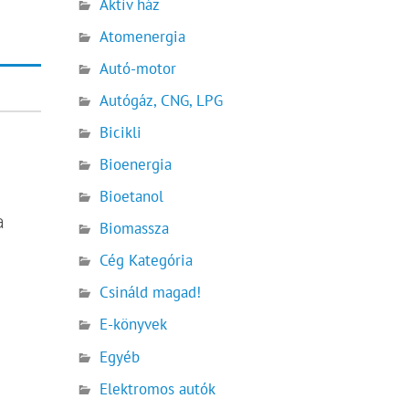
Aktív ház
Atomenergia
Autó-motor
Autógáz, CNG, LPG
Bicikli
Bioenergia
Bioetanol
a
Biomassza
Cég Kategória
Csináld magad!
E-könyvek
Egyéb
Elektromos autók