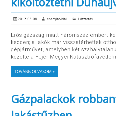
kiköltöztetni Dunaú
2012-08-08
energiaoldal
Háztartás
Erős gázszag miatt háromszáz embert kell
kedden; a lakók már visszatérhettek ottho
gépjárművet, amelyben két szabálytalanul
közölte a Fejér Megyei Katasztrófavédelm
TOVÁBB OLVASOM »
Gázpalackok robbant
lakástűzben