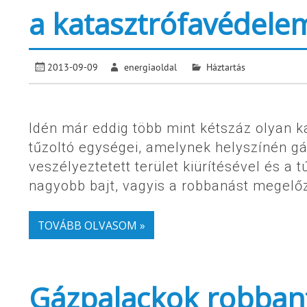
a katasztrófavédele
2013-09-09
energiaoldal
Háztartás
Idén már eddig több mint kétszáz olyan 
tűzoltó egységei, amelynek helyszínén gá
veszélyeztetett terület kiürítésével és a 
nagyobb bajt, vagyis a robbanást megelőz
TOVÁBB OLVASOM »
Gázpalackok robbant