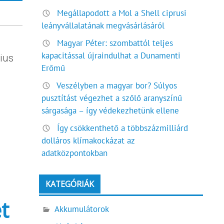
Megállapodott a Mol a Shell ciprusi
leányvállalatának megvásárlásáról
Magyar Péter: szombattól teljes
kapacitással újraindulhat a Dunamenti
ius
Erőmű
Veszélyben a magyar bor? Súlyos
pusztítást végezhet a szőlő aranyszínű
sárgasága – így védekezhetünk ellene
Így csökkenthető a többszázmilliárd
dolláros klímakockázat az
adatközpontokban
KATEGÓRIÁK
t
Akkumulátorok