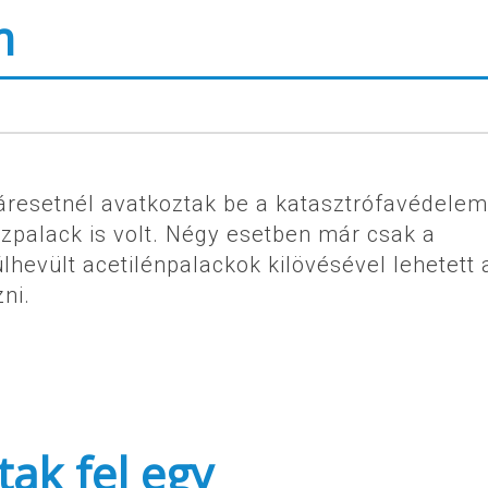
m
káresetnél avatkoztak be a katasztrófavédelem
zpalack is volt. Négy esetben már csak a
túlhevült acetilénpalackok kilövésével lehetett 
ni.
ak fel egy