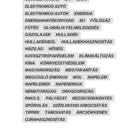
ELEKTROMOS AUTÓ
ELEKTROMOS AUTÓK
ENERGIA
ENERGIAHATÉKONYSÁG
EU
FÖLDGÁZ
FŰTÉS
GLOBÁLIS FELMELEGEDÉS
GÁZOLAJÁR
HULLADÉK
HULLADÉKBÓL
HULLADÉKHASZNOSÍTÁS
HÁZILAG
HŐSÉG
KATASZTRÓFAVÉDELEM
KLÍMAVÁLTOZÁS
KÍNA
KÖRNYEZETVÉDELEM
MAGYARORSZÁG
MEGTAKARÍTÁS
MEGÚJULÓ ENERGIA
MOL
NAPELEM
NAPELEMEK
NAPENERGIA
NÉMETORSZÁG
OROSZORSZÁG
PAKS II.
PÁLYÁZAT
REZSICSÖKKENTÉS
SPÓROLÁS
SZÉN-DIOXID-KIBOCSÁTÁS
TIPPEK
TÁMOGATÁS
ÁRCSÖKKENÉS
ÚJRAHASZNOSÍTÁS