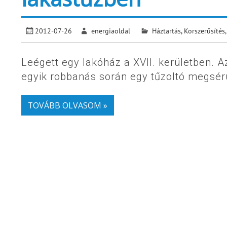
2012-07-26
energiaoldal
Háztartás
,
Korszerűsítés, 
Leégett egy lakóház a XVII. kerületben. A
egyik robbanás során egy tűzoltó megsérül
TOVÁBB OLVASOM »