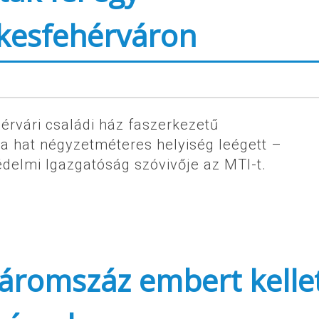
kesfehérváron
érvári családi ház faszerkezetű
 a hat négyzetméteres helyiség leégett –
édelmi Igazgatóság szóvivője az MTI-t.
háromszáz embert kelle