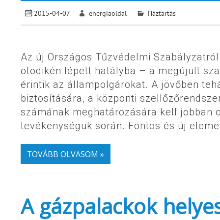
2015-04-07
energiaoldal
Háztartás
Az új Országos Tűzvédelmi Szabályzatról 
ötödikén lépett hatályba – a megújult sz
érintik az állampolgárokat. A jövőben teh
biztosítására, a központi szellőzőrendsze
számának meghatározására kell jobban o
tevékenységük során. Fontos és új elemei
TOVÁBB OLVASOM »
A gázpalackok helyes