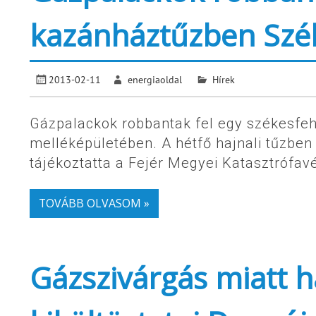
kazánháztűzben Szé
2013-02-11
energiaoldal
Hírek
Gázpalackok robbantak fel egy székesfeh
melléképületében. A hétfő hajnali tűzben
tájékoztatta a Fejér Megyei Katasztrófav
TOVÁBB OLVASOM »
Gázszivárgás miatt 