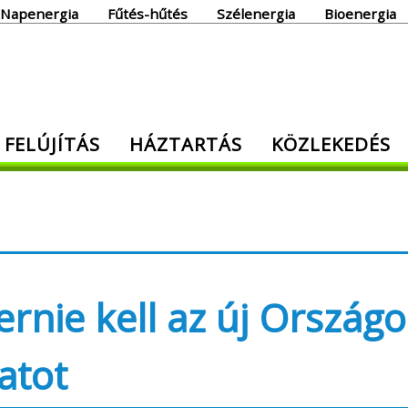
Napenergia
Fűtés-hűtés
Szélenergia
Bioenergia
giaoldal
 FELÚJÍTÁS
HÁZTARTÁS
KÖZLEKEDÉS
den, ami energia!
ernie kell az új Országo
atot