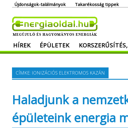
Skip
Újdonságok-találmányok
Takarékosság tippek
to
content
Ener
HÍREK
ÉPÜLETEK
KORSZERŰSÍTÉS,
Megújuló és hagyományos energiák. Min
CÍMKE:
IONIZÁCIÓS ELEKTROMOS KAZÁN
Haladjunk a nemzetk
épületeink energia m