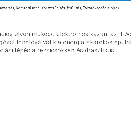
áztartás
,
Korszerűsítés
,
Korszerűsítés, felújítás
,
Takarékosság tippek
nizációs elven működő elektromos kazán, az EW
ével lehetővé válik a energiatakarékos épüle
óriási lépés a rezsicsökkentés drasztikus