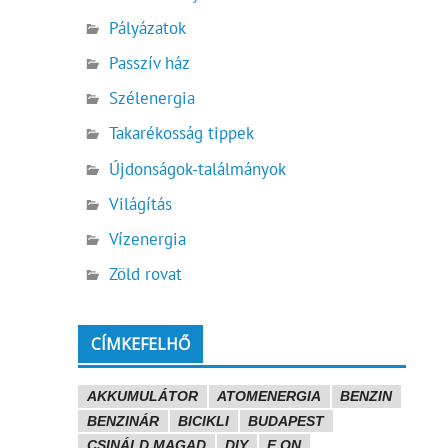
Pályázatok
Passzív ház
Szélenergia
Takarékosság tippek
Újdonságok-találmányok
Világítás
Vízenergia
Zöld rovat
CÍMKEFELHŐ
AKKUMULÁTOR
ATOMENERGIA
BENZIN
BENZINÁR
BICIKLI
BUDAPEST
CSINÁLD MAGAD
DIY
E.ON