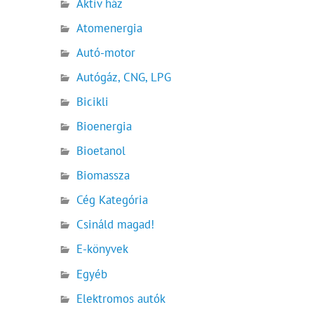
Aktív ház
Atomenergia
Autó-motor
Autógáz, CNG, LPG
Bicikli
Bioenergia
Bioetanol
Biomassza
Cég Kategória
Csináld magad!
E-könyvek
Egyéb
Elektromos autók