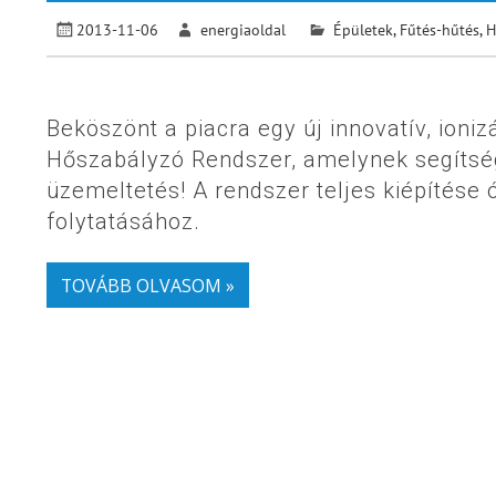
2013-11-06
energiaoldal
Épületek
,
Fűtés-hűtés
,
H
Beköszönt a piacra egy új innovatív, io
Hőszabályzó Rendszer, amelynek segítség
üzemeltetés! A rendszer teljes kiépítése 
folytatásához.
TOVÁBB OLVASOM »