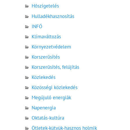
Hőszigetelés
Hulladékhasznosítás
INFÓ
Klímaváltozás
Környezetvédelem
Korszerűsítés
Korszerűsítés, felújítás
Közlekedés
Közösségi közlekedés
Megújuló energiák
Napenergia
Oktatás-kultúra
Ötletek-kütyük-hasznos holmik