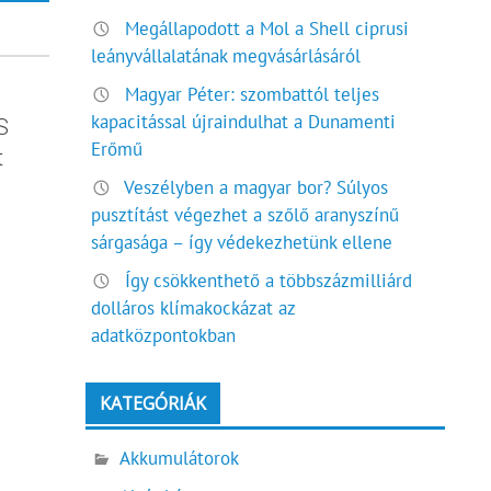
Megállapodott a Mol a Shell ciprusi
leányvállalatának megvásárlásáról
Magyar Péter: szombattól teljes
kapacitással újraindulhat a Dunamenti
S
Erőmű
t
Veszélyben a magyar bor? Súlyos
pusztítást végezhet a szőlő aranyszínű
sárgasága – így védekezhetünk ellene
Így csökkenthető a többszázmilliárd
dolláros klímakockázat az
adatközpontokban
KATEGÓRIÁK
Akkumulátorok