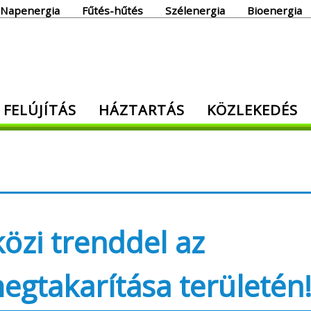
Napenergia
Fűtés-hűtés
Szélenergia
Bioenergia
giaoldal
 FELÚJÍTÁS
HÁZTARTÁS
KÖZLEKEDÉS
den, ami energia!
özi trenddel az
egtakarítása területén