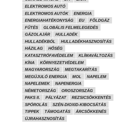
ELEKTROMOS AUTÓ
ELEKTROMOS AUTÓK
ENERGIA
ENERGIAHATÉKONYSÁG
EU
FÖLDGÁZ
FŰTÉS
GLOBÁLIS FELMELEGEDÉS
GÁZOLAJÁR
HULLADÉK
HULLADÉKBÓL
HULLADÉKHASZNOSÍTÁS
HÁZILAG
HŐSÉG
KATASZTRÓFAVÉDELEM
KLÍMAVÁLTOZÁS
KÍNA
KÖRNYEZETVÉDELEM
MAGYARORSZÁG
MEGTAKARÍTÁS
MEGÚJULÓ ENERGIA
MOL
NAPELEM
NAPELEMEK
NAPENERGIA
NÉMETORSZÁG
OROSZORSZÁG
PAKS II.
PÁLYÁZAT
REZSICSÖKKENTÉS
SPÓROLÁS
SZÉN-DIOXID-KIBOCSÁTÁS
TIPPEK
TÁMOGATÁS
ÁRCSÖKKENÉS
ÚJRAHASZNOSÍTÁS