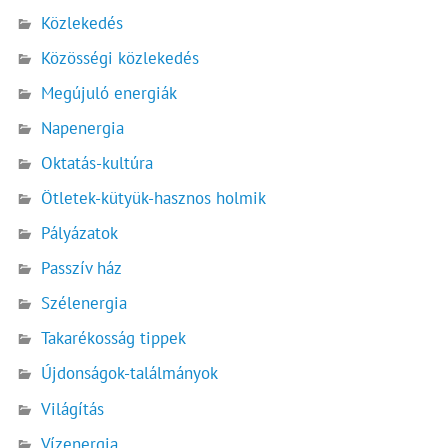
Közlekedés
Közösségi közlekedés
Megújuló energiák
Napenergia
Oktatás-kultúra
Ötletek-kütyük-hasznos holmik
Pályázatok
Passzív ház
Szélenergia
Takarékosság tippek
Újdonságok-találmányok
Világítás
Vízenergia