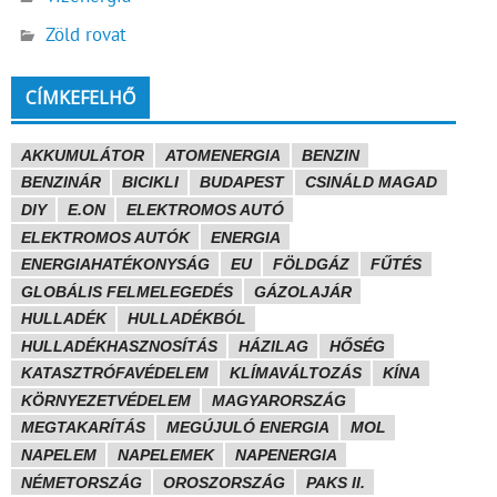
Zöld rovat
CÍMKEFELHŐ
AKKUMULÁTOR
ATOMENERGIA
BENZIN
BENZINÁR
BICIKLI
BUDAPEST
CSINÁLD MAGAD
DIY
E.ON
ELEKTROMOS AUTÓ
ELEKTROMOS AUTÓK
ENERGIA
ENERGIAHATÉKONYSÁG
EU
FÖLDGÁZ
FŰTÉS
GLOBÁLIS FELMELEGEDÉS
GÁZOLAJÁR
HULLADÉK
HULLADÉKBÓL
HULLADÉKHASZNOSÍTÁS
HÁZILAG
HŐSÉG
KATASZTRÓFAVÉDELEM
KLÍMAVÁLTOZÁS
KÍNA
KÖRNYEZETVÉDELEM
MAGYARORSZÁG
MEGTAKARÍTÁS
MEGÚJULÓ ENERGIA
MOL
NAPELEM
NAPELEMEK
NAPENERGIA
NÉMETORSZÁG
OROSZORSZÁG
PAKS II.