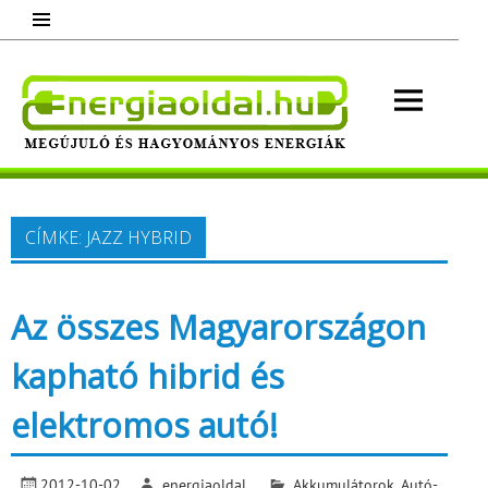
Skip
to
content
Energ
Megújuló és hagyományos energiák.
Minden, ami energia!
CÍMKE:
JAZZ HYBRID
Az összes Magyarországon
kapható hibrid és
elektromos autó!
2012-10-02
energiaoldal
Akkumulátorok
,
Autó-