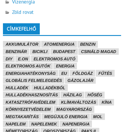
Vízenergia
Zöld rovat
CÍMKEFELHŐ
AKKUMULÁTOR
ATOMENERGIA
BENZIN
BENZINÁR
BICIKLI
BUDAPEST
CSINÁLD MAGAD
DIY
E.ON
ELEKTROMOS AUTÓ
ELEKTROMOS AUTÓK
ENERGIA
ENERGIAHATÉKONYSÁG
EU
FÖLDGÁZ
FŰTÉS
GLOBÁLIS FELMELEGEDÉS
GÁZOLAJÁR
HULLADÉK
HULLADÉKBÓL
HULLADÉKHASZNOSÍTÁS
HÁZILAG
HŐSÉG
KATASZTRÓFAVÉDELEM
KLÍMAVÁLTOZÁS
KÍNA
KÖRNYEZETVÉDELEM
MAGYARORSZÁG
MEGTAKARÍTÁS
MEGÚJULÓ ENERGIA
MOL
NAPELEM
NAPELEMEK
NAPENERGIA
NÉMETORSZÁG
OROSZORSZÁG
PAKS II.