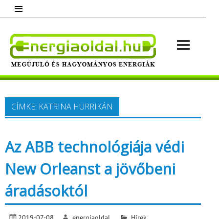
Skip
to
content
Energ
Megújuló és hagyományos energiák.
Minden, ami energia!
CÍMKE:
KATRINA HURRIKÁN
Az ABB technológiája védi
New Orleanst a jövőbeni
áradásoktól
2019-07-08
energiaoldal
Hírek