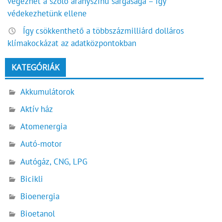
végezhet a szőlő aranyszínű sárgasága – így
védekezhetünk ellene
Így csökkenthető a többszázmilliárd dolláros
klímakockázat az adatközpontokban
KATEGÓRIÁK
Akkumulátorok
Aktív ház
Atomenergia
Autó-motor
Autógáz, CNG, LPG
Bicikli
Bioenergia
Bioetanol