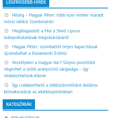
LEGFRISSEBB HÍREK
Hőség – Magyar Péter: több ezer ember maradt
ivóvíz nélkül Szentendrén
Megállapodott a Mol a Shell ciprusi
leányvállalatának megvásárlásáról
Magyar Péter: szombattól teljes kapacitással
újraindulhat a Dunamenti Erőmű
Veszélyben a magyar bor? Súlyos pusztítást
végezhet a szőlő aranyszínű sárgasága – így
védekezhetünk ellene
Így csökkenthető a többszázmilliárd dolláros
klímakockázat az adatközpontokban
KATEGÓRIÁK
Akkumulátorok