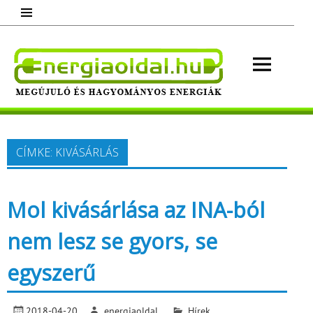
Skip
to
content
Energ
Megújuló és hagyományos energiák.
Minden, ami energia!
CÍMKE:
KIVÁSÁRLÁS
Mol kivásárlása az INA-ból
nem lesz se gyors, se
egyszerű
2018-04-20
energiaoldal
Hírek