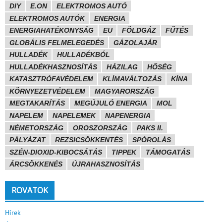
DIY
E.ON
ELEKTROMOS AUTÓ
ELEKTROMOS AUTÓK
ENERGIA
ENERGIAHATÉKONYSÁG
EU
FÖLDGÁZ
FŰTÉS
GLOBÁLIS FELMELEGEDÉS
GÁZOLAJÁR
HULLADÉK
HULLADÉKBÓL
HULLADÉKHASZNOSÍTÁS
HÁZILAG
HŐSÉG
KATASZTRÓFAVÉDELEM
KLÍMAVÁLTOZÁS
KÍNA
KÖRNYEZETVÉDELEM
MAGYARORSZÁG
MEGTAKARÍTÁS
MEGÚJULÓ ENERGIA
MOL
NAPELEM
NAPELEMEK
NAPENERGIA
NÉMETORSZÁG
OROSZORSZÁG
PAKS II.
PÁLYÁZAT
REZSICSÖKKENTÉS
SPÓROLÁS
SZÉN-DIOXID-KIBOCSÁTÁS
TIPPEK
TÁMOGATÁS
ÁRCSÖKKENÉS
ÚJRAHASZNOSÍTÁS
ROVATOK
Hírek