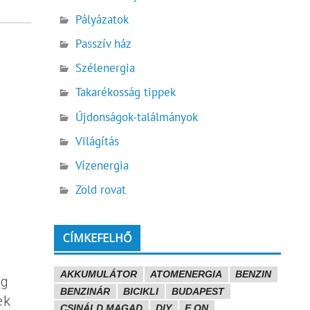
Pályázatok
Passzív ház
Szélenergia
Takarékosság tippek
Újdonságok-találmányok
Világítás
Vízenergia
Zöld rovat
CÍMKEFELHŐ
AKKUMULÁTOR
ATOMENERGIA
BENZIN
ig
BENZINÁR
BICIKLI
BUDAPEST
ek
CSINÁLD MAGAD
DIY
E.ON