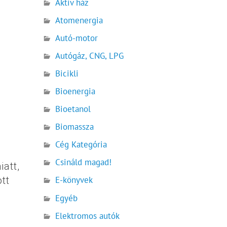
Aktív ház
Atomenergia
Autó-motor
Autógáz, CNG, LPG
Bicikli
Bioenergia
Bioetanol
Biomassza
Cég Kategória
Csináld magad!
iatt,
tt
E-könyvek
Egyéb
Elektromos autók