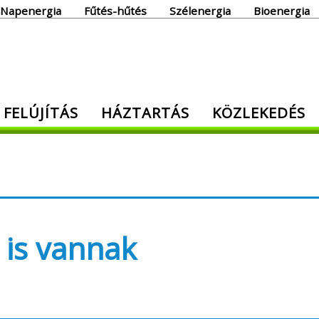
Napenergia
Fűtés-hűtés
Szélenergia
Bioenergia
giaoldal
 FELÚJÍTÁS
HÁZTARTÁS
KÖZLEKEDÉS
den, ami energia!
is vannak