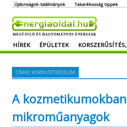
Skip
Újdonságok-találmányok
Takarékosság tippek
to
content
Ener
HÍREK
ÉPÜLETEK
KORSZERŰSÍTÉS,
Megújuló és hagyományos energiák. Min
CÍMKE:
KÖRNYZETVÉDELEM
A kozmetikumokban 
mikroműanyagok