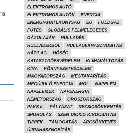
ELEKTROMOS AUTÓ
ra
ELEKTROMOS AUTÓK
ENERGIA
ENERGIAHATÉKONYSÁG
EU
FÖLDGÁZ
FŰTÉS
GLOBÁLIS FELMELEGEDÉS
GÁZOLAJÁR
HULLADÉK
HULLADÉKBÓL
HULLADÉKHASZNOSÍTÁS
HÁZILAG
HŐSÉG
KATASZTRÓFAVÉDELEM
KLÍMAVÁLTOZÁS
KÍNA
KÖRNYEZETVÉDELEM
MAGYARORSZÁG
MEGTAKARÍTÁS
MEGÚJULÓ ENERGIA
MOL
NAPELEM
NAPELEMEK
NAPENERGIA
NÉMETORSZÁG
OROSZORSZÁG
PAKS II.
PÁLYÁZAT
REZSICSÖKKENTÉS
SPÓROLÁS
SZÉN-DIOXID-KIBOCSÁTÁS
TIPPEK
TÁMOGATÁS
ÁRCSÖKKENÉS
ÚJRAHASZNOSÍTÁS