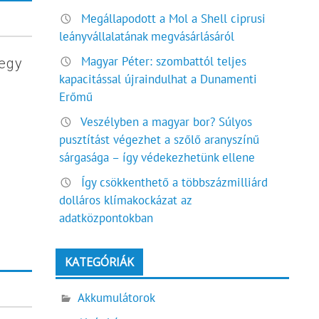
Megállapodott a Mol a Shell ciprusi
leányvállalatának megvásárlásáról
Magyar Péter: szombattól teljes
egy
kapacitással újraindulhat a Dunamenti
Erőmű
Veszélyben a magyar bor? Súlyos
pusztítást végezhet a szőlő aranyszínű
sárgasága – így védekezhetünk ellene
Így csökkenthető a többszázmilliárd
dolláros klímakockázat az
adatközpontokban
KATEGÓRIÁK
Akkumulátorok