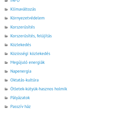
INFÓ
Klímaváltozás
Környezetvédelem
Korszerűsítés
Korszerűsítés, felújítás
Közlekedés
Közösségi közlekedés
Megújuló energiák
Napenergia
Oktatás-kultúra
Ötletek-kütyük-hasznos holmik
Pályázatok
Passzív ház