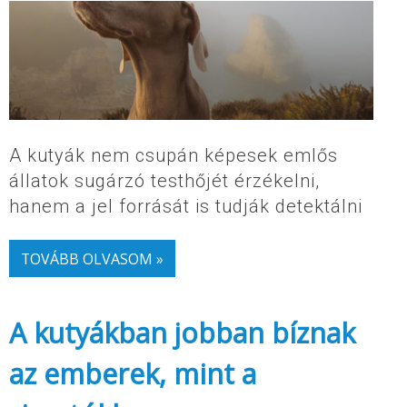
A kutyák nem csupán képesek emlős
állatok sugárzó testhőjét érzékelni,
hanem a jel forrását is tudják detektálni
TOVÁBB OLVASOM »
A kutyákban jobban bíznak
az emberek, mint a