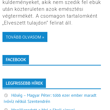
küldeményeket, akik nem szedik fel ebük
után közterületen azok emésztési
végtermékét. A csomagon tartalomként
„Elveszett tulajdon” felirat áll.
TOVÁBB OLVASOM »
FACEBOOK
LEGFRISSEBB HÍREK
Hőség – Magyar Péter: több ezer ember maradt
ivóvíz nélkül Szentendrén