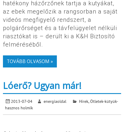
hatékony házőrzőnek tartja a kutyákat,
az ebek megelőzik a rangsorban a saját
videós megfigyelő rendszert, a
polgárőrséget és a távfelügyelet nélküli
riasztókat is – derült ki a K&H Biztosító
felméréséből.
TOVÁBB OLVASOM »
Lóerő? Ugyan már!
2013-07-04
energiaoldal
Hírek
,
Ötletek-kütyük-
hasznos holmik