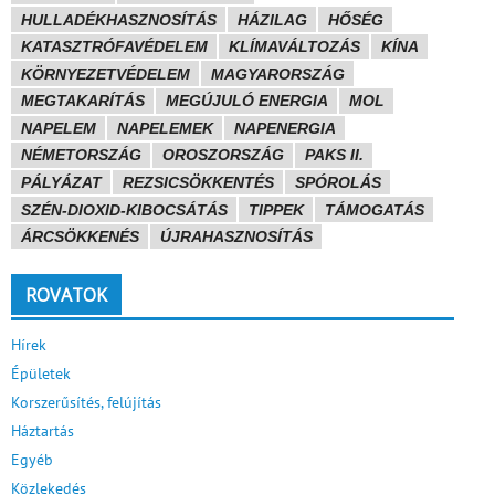
HULLADÉKHASZNOSÍTÁS
HÁZILAG
HŐSÉG
KATASZTRÓFAVÉDELEM
KLÍMAVÁLTOZÁS
KÍNA
KÖRNYEZETVÉDELEM
MAGYARORSZÁG
MEGTAKARÍTÁS
MEGÚJULÓ ENERGIA
MOL
NAPELEM
NAPELEMEK
NAPENERGIA
NÉMETORSZÁG
OROSZORSZÁG
PAKS II.
PÁLYÁZAT
REZSICSÖKKENTÉS
SPÓROLÁS
SZÉN-DIOXID-KIBOCSÁTÁS
TIPPEK
TÁMOGATÁS
ÁRCSÖKKENÉS
ÚJRAHASZNOSÍTÁS
ROVATOK
Hírek
Épületek
Korszerűsítés, felújítás
Háztartás
Egyéb
Közlekedés