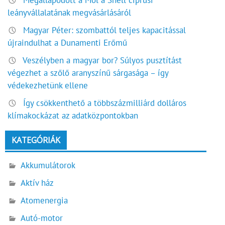
Megállapodott a Mol a Shell ciprusi
leányvállalatának megvásárlásáról
Magyar Péter: szombattól teljes kapacitással
újraindulhat a Dunamenti Erőmű
Veszélyben a magyar bor? Súlyos pusztítást
végezhet a szőlő aranyszínű sárgasága – így
védekezhetünk ellene
Így csökkenthető a többszázmilliárd dolláros
klímakockázat az adatközpontokban
KATEGÓRIÁK
Akkumulátorok
Aktív ház
Atomenergia
Autó-motor