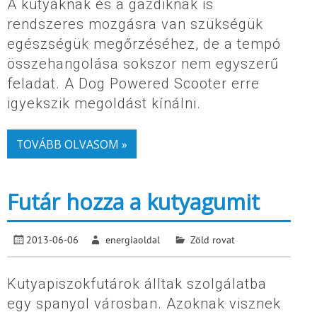
A kutyáknak és a gazdiknak is
rendszeres mozgásra van szükségük
egészségük megőrzéséhez, de a tempó
összehangolása sokszor nem egyszerű
feladat. A Dog Powered Scooter erre
igyekszik megoldást kínálni.
TOVÁBB OLVASOM »
Futár hozza a kutyagumit
2013-06-06
energiaoldal
Zöld rovat
Kutyapiszokfutárok álltak szolgálatba
egy spanyol városban. Azoknak visznek