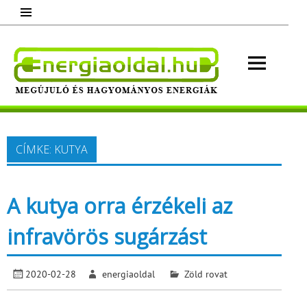
Skip
to
content
Energ
Megújuló és hagyományos energiák.
Minden, ami energia!
CÍMKE:
KUTYA
A kutya orra érzékeli az
infravörös sugárzást
2020-02-28
energiaoldal
Zöld rovat