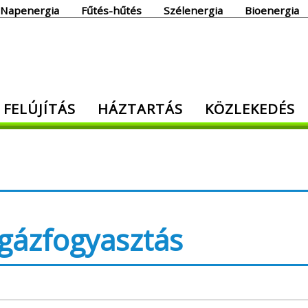
Napenergia
Fűtés-hűtés
Szélenergia
Bioenergia
giaoldal
 FELÚJÍTÁS
HÁZTARTÁS
KÖZLEKEDÉS
den, ami energia!
 gázfogyasztás