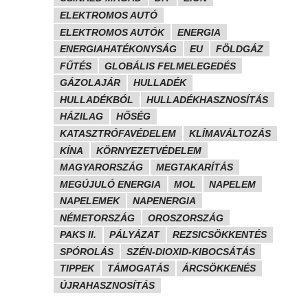
ELEKTROMOS AUTÓ
ELEKTROMOS AUTÓK
ENERGIA
ENERGIAHATÉKONYSÁG
EU
FÖLDGÁZ
FŰTÉS
GLOBÁLIS FELMELEGEDÉS
GÁZOLAJÁR
HULLADÉK
HULLADÉKBÓL
HULLADÉKHASZNOSÍTÁS
HÁZILAG
HŐSÉG
KATASZTRÓFAVÉDELEM
KLÍMAVÁLTOZÁS
KÍNA
KÖRNYEZETVÉDELEM
MAGYARORSZÁG
MEGTAKARÍTÁS
MEGÚJULÓ ENERGIA
MOL
NAPELEM
NAPELEMEK
NAPENERGIA
NÉMETORSZÁG
OROSZORSZÁG
PAKS II.
PÁLYÁZAT
REZSICSÖKKENTÉS
SPÓROLÁS
SZÉN-DIOXID-KIBOCSÁTÁS
TIPPEK
TÁMOGATÁS
ÁRCSÖKKENÉS
ÚJRAHASZNOSÍTÁS