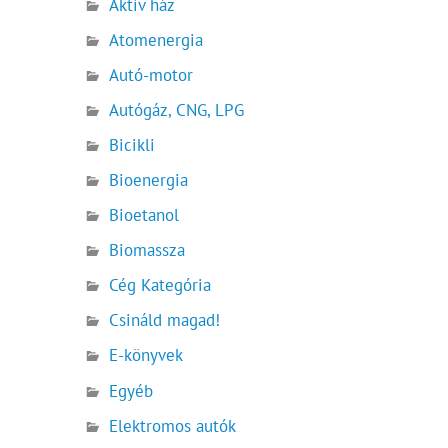
Aktív ház
Atomenergia
Autó-motor
Autógáz, CNG, LPG
Bicikli
Bioenergia
Bioetanol
Biomassza
Cég Kategória
Csináld magad!
E-könyvek
Egyéb
Elektromos autók