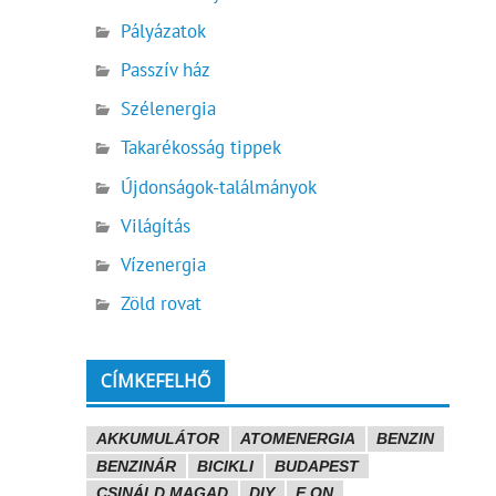
Pályázatok
Passzív ház
Szélenergia
Takarékosság tippek
Újdonságok-találmányok
Világítás
Vízenergia
Zöld rovat
CÍMKEFELHŐ
AKKUMULÁTOR
ATOMENERGIA
BENZIN
BENZINÁR
BICIKLI
BUDAPEST
CSINÁLD MAGAD
DIY
E.ON