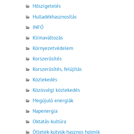
Hőszigetelés
Hulladékhasznosítás
INFÓ
Klímaváltozás
Környezetvédelem
Korszerűsítés
Korszerűsítés, felújítás
Közlekedés
Közösségi közlekedés
Megújuló energiák
Napenergia
Oktatás-kultúra
Ötletek-kütyük-hasznos holmik