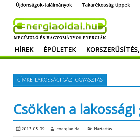
Skip
Újdonságok-találmányok
Takarékosság tippek
to
content
Ener
HÍREK
ÉPÜLETEK
KORSZERŰSÍTÉS,
Megújuló és hagyományos energiák. Min
CÍMKE:
LAKOSSÁGI GÁZFOGYASZTÁS
Csökken a lakossági
2013-05-09
energiaoldal
Háztartás