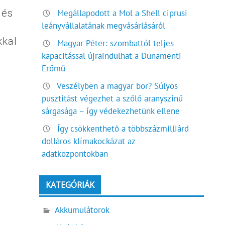
 és
Megállapodott a Mol a Shell ciprusi
leányvállalatának megvásárlásáról
kkal
Magyar Péter: szombattól teljes
l
kapacitással újraindulhat a Dunamenti
Erőmű
Veszélyben a magyar bor? Súlyos
pusztítást végezhet a szőlő aranyszínű
sárgasága – így védekezhetünk ellene
Így csökkenthető a többszázmilliárd
dolláros klímakockázat az
adatközpontokban
KATEGÓRIÁK
Akkumulátorok