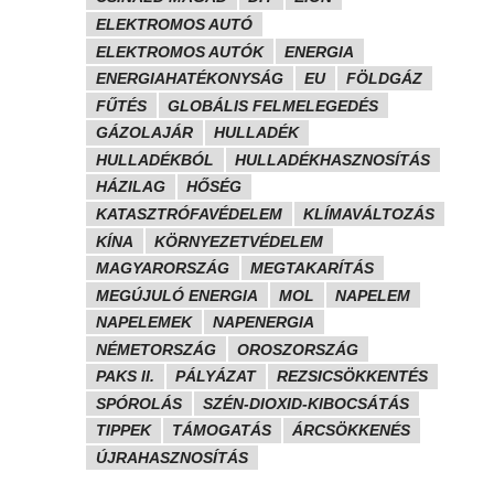
ELEKTROMOS AUTÓ
ELEKTROMOS AUTÓK
ENERGIA
ENERGIAHATÉKONYSÁG
EU
FÖLDGÁZ
FŰTÉS
GLOBÁLIS FELMELEGEDÉS
GÁZOLAJÁR
HULLADÉK
HULLADÉKBÓL
HULLADÉKHASZNOSÍTÁS
HÁZILAG
HŐSÉG
KATASZTRÓFAVÉDELEM
KLÍMAVÁLTOZÁS
KÍNA
KÖRNYEZETVÉDELEM
MAGYARORSZÁG
MEGTAKARÍTÁS
MEGÚJULÓ ENERGIA
MOL
NAPELEM
NAPELEMEK
NAPENERGIA
NÉMETORSZÁG
OROSZORSZÁG
PAKS II.
PÁLYÁZAT
REZSICSÖKKENTÉS
SPÓROLÁS
SZÉN-DIOXID-KIBOCSÁTÁS
TIPPEK
TÁMOGATÁS
ÁRCSÖKKENÉS
ÚJRAHASZNOSÍTÁS