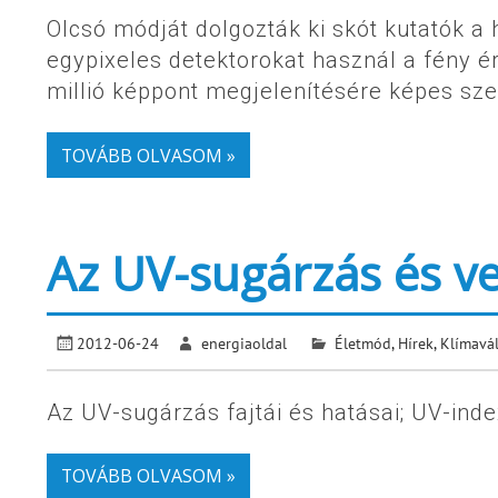
Olcsó módját dolgozták ki skót kutatók 
egypixeles detektorokat használ a fény é
millió képpont megjelenítésére képes sze
TOVÁBB OLVASOM »
Az UV-sugárzás és ve
2012-06-24
energiaoldal
Életmód
,
Hírek
,
Klímavá
Az UV-sugárzás fajtái és hatásai; UV-inde
TOVÁBB OLVASOM »