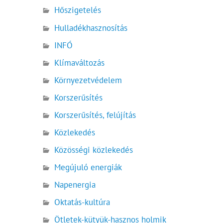
Hőszigetelés
Hulladékhasznosítás
INFÓ
Klímaváltozás
Környezetvédelem
Korszerűsítés
Korszerűsítés, felújítás
Közlekedés
Közösségi közlekedés
Megújuló energiák
Napenergia
Oktatás-kultúra
Ötletek-kütyük-hasznos holmik