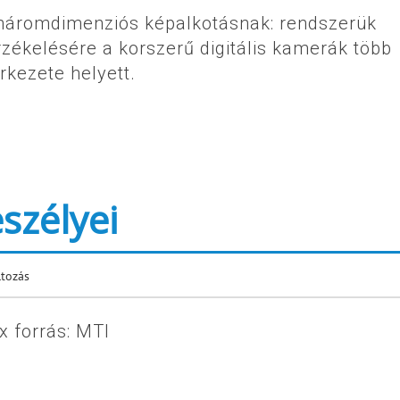
a háromdimenziós képalkotásnak: rendszerük
rzékelésére a korszerű digitális kamerák több
rkezete helyett.
szélyei
ltozás
x forrás: MTI