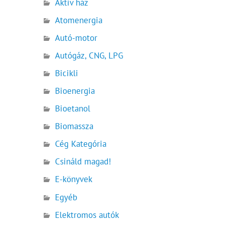
Aktív ház
Atomenergia
Autó-motor
Autógáz, CNG, LPG
Bicikli
Bioenergia
Bioetanol
Biomassza
Cég Kategória
Csináld magad!
E-könyvek
Egyéb
Elektromos autók