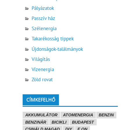
Pályázatok
Passzív ház
Szélenergia
Takarékosság tippek
Újdonságok-találmányok
Világítás
Vízenergia
Zöld rovat
CÍMKEFELHŐ
AKKUMULÁTOR
ATOMENERGIA
BENZIN
BENZINÁR
BICIKLI
BUDAPEST
CSINÁLD MAGAD
DIY
E.ON