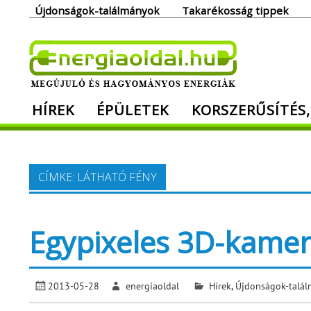
Skip
Újdonságok-találmányok
Takarékosság tippek
to
content
Ener
HÍREK
ÉPÜLETEK
KORSZERŰSÍTÉS,
Megújuló és hagyományos energiák. Min
CÍMKE:
LÁTHATÓ FÉNY
Egypixeles 3D-kamer
2013-05-28
energiaoldal
Hírek
,
Újdonságok-talá