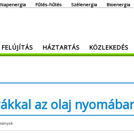
Napenergia
Fűtés-hűtés
Szélenergia
Bioenergia
giaoldal
 FELÚJÍTÁS
HÁZTARTÁS
KÖZLEKEDÉS
den, ami energia!
ákkal az olaj nyomába
lmányok