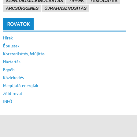
SZÉN-DIOXID-KIBOCSÁTÁS
TIPPEK
TÁMOGATÁS
ÁRCSÖKKENÉS
ÚJRAHASZNOSÍTÁS
ROVATOK
Hírek
Épületek
Korszerűsítés, felújítás
Háztartás
Egyéb
Közlekedés
Megújuló energiák
Zöld rovat
INFÓ