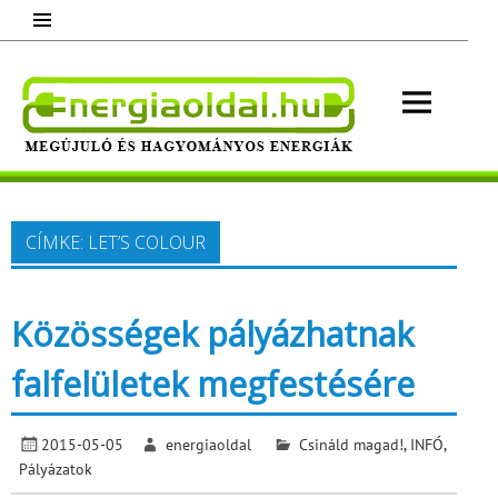
Skip
to
content
Energ
Megújuló és hagyományos energiák.
Minden, ami energia!
CÍMKE:
LET’S COLOUR
Közösségek pályázhatnak
falfelületek megfestésére
2015-05-05
energiaoldal
Csináld magad!
,
INFÓ
,
Pályázatok