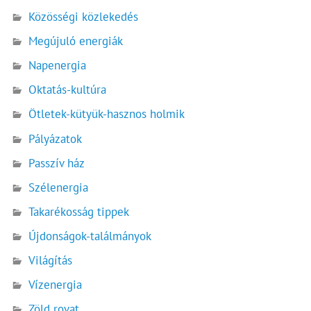
Közösségi közlekedés
Megújuló energiák
Napenergia
Oktatás-kultúra
Ötletek-kütyük-hasznos holmik
Pályázatok
Passzív ház
Szélenergia
Takarékosság tippek
Újdonságok-találmányok
Világítás
Vízenergia
Zöld rovat