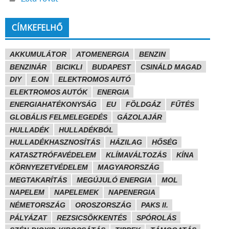
CÍMKEFELHŐ
AKKUMULÁTOR
ATOMENERGIA
BENZIN
BENZINÁR
BICIKLI
BUDAPEST
CSINÁLD MAGAD
DIY
E.ON
ELEKTROMOS AUTÓ
ELEKTROMOS AUTÓK
ENERGIA
ENERGIAHATÉKONYSÁG
EU
FÖLDGÁZ
FŰTÉS
GLOBÁLIS FELMELEGEDÉS
GÁZOLAJÁR
HULLADÉK
HULLADÉKBÓL
HULLADÉKHASZNOSÍTÁS
HÁZILAG
HŐSÉG
KATASZTRÓFAVÉDELEM
KLÍMAVÁLTOZÁS
KÍNA
KÖRNYEZETVÉDELEM
MAGYARORSZÁG
MEGTAKARÍTÁS
MEGÚJULÓ ENERGIA
MOL
NAPELEM
NAPELEMEK
NAPENERGIA
NÉMETORSZÁG
OROSZORSZÁG
PAKS II.
PÁLYÁZAT
REZSICSÖKKENTÉS
SPÓROLÁS