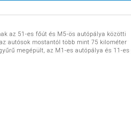
ak az 51-es főút és M5-ös autópálya közötti
 az autósok mostantól több mint 75 kilométer
yűrű megépült, az M1-es autópálya és 11-es 