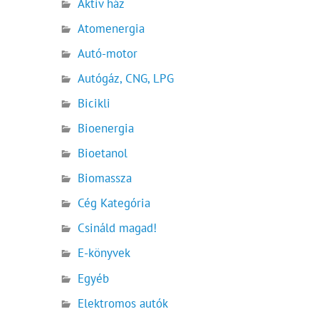
Aktív ház
Atomenergia
Autó-motor
Autógáz, CNG, LPG
Bicikli
Bioenergia
Bioetanol
Biomassza
Cég Kategória
Csináld magad!
E-könyvek
Egyéb
Elektromos autók