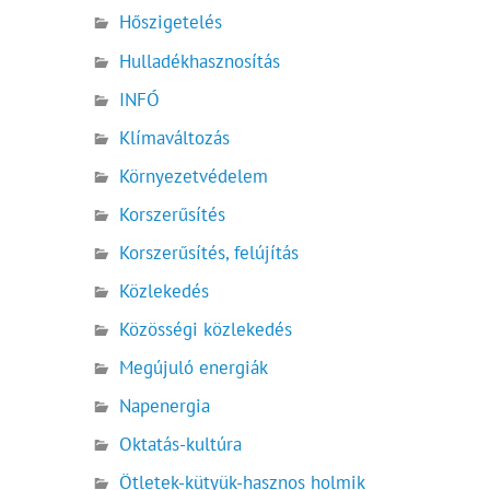
Hőszigetelés
Hulladékhasznosítás
INFÓ
Klímaváltozás
Környezetvédelem
Korszerűsítés
Korszerűsítés, felújítás
Közlekedés
Közösségi közlekedés
Megújuló energiák
Napenergia
Oktatás-kultúra
Ötletek-kütyük-hasznos holmik