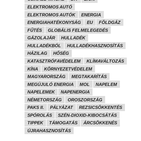
ELEKTROMOS AUTÓ
ELEKTROMOS AUTÓK
ENERGIA
ENERGIAHATÉKONYSÁG
EU
FÖLDGÁZ
FŰTÉS
GLOBÁLIS FELMELEGEDÉS
GÁZOLAJÁR
HULLADÉK
HULLADÉKBÓL
HULLADÉKHASZNOSÍTÁS
HÁZILAG
HŐSÉG
KATASZTRÓFAVÉDELEM
KLÍMAVÁLTOZÁS
KÍNA
KÖRNYEZETVÉDELEM
MAGYARORSZÁG
MEGTAKARÍTÁS
MEGÚJULÓ ENERGIA
MOL
NAPELEM
NAPELEMEK
NAPENERGIA
NÉMETORSZÁG
OROSZORSZÁG
PAKS II.
PÁLYÁZAT
REZSICSÖKKENTÉS
SPÓROLÁS
SZÉN-DIOXID-KIBOCSÁTÁS
TIPPEK
TÁMOGATÁS
ÁRCSÖKKENÉS
ÚJRAHASZNOSÍTÁS