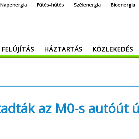
Napenergia
Fűtés-hűtés
Szélenergia
Bioenergia
giaoldal
 FELÚJÍTÁS
HÁZTARTÁS
KÖZLEKEDÉS
den, ami energia!
tadták az M0-s autóút ú