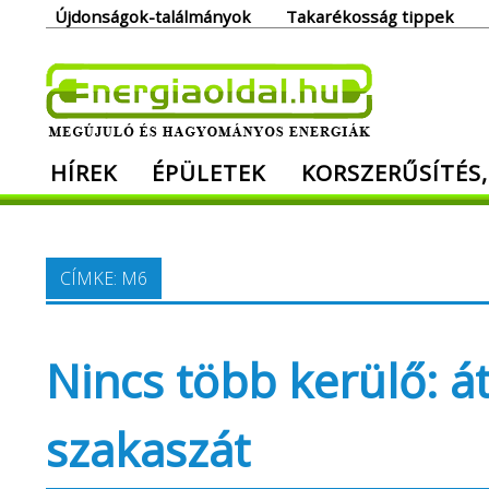
Skip
Újdonságok-találmányok
Takarékosság tippek
to
content
Ener
HÍREK
ÉPÜLETEK
KORSZERŰSÍTÉS,
Megújuló és hagyományos energiák. Min
CÍMKE:
M6
Nincs több kerülő: á
szakaszát