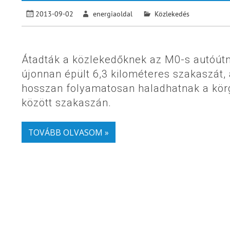
2013-09-02
energiaoldal
Közlekedés
Átadták a közlekedőknek az M0-s autóútn
újonnan épült 6,3 kilométeres szakaszát,
hosszan folyamatosan haladhatnak a körg
között szakaszán.
TOVÁBB OLVASOM »