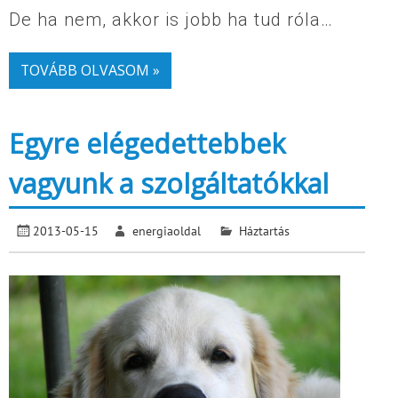
De ha nem, akkor is jobb ha tud róla…
TOVÁBB OLVASOM »
Egyre elégedettebbek
vagyunk a szolgáltatókkal
2013-05-15
energiaoldal
Háztartás