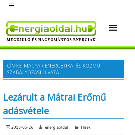
Skip
to
content
Energ
Megújuló és hagyományos energiák.
Minden, ami energia!
CÍMKE:
MAGYAR ENERGETIKAI ÉS KÖZMŰ-
SZABÁLYOZÁSI HIVATAL
Lezárult a Mátrai Erőmű
adásvétele
2018-03-26
energiaoldal
Hírek