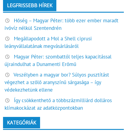
LEGFRISSEBB HÍREK
Hőség – Magyar Péter: több ezer ember maradt
ivóvíz nélkül Szentendrén
Megállapodott a Mol a Shell ciprusi
leányvállalatának megvásárlásáról
Magyar Péter: szombattól teljes kapacitással
újraindulhat a Dunamenti Erőmű
Veszélyben a magyar bor? Súlyos pusztítást
végezhet a szőlő aranyszínű sárgasága – így
védekezhetünk ellene
Így csökkenthető a többszázmilliárd dolláros
klímakockázat az adatközpontokban
KATEGÓRIÁK