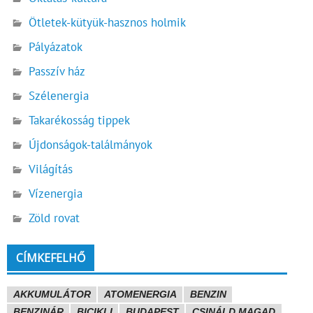
Ötletek-kütyük-hasznos holmik
Pályázatok
Passzív ház
Szélenergia
Takarékosság tippek
Újdonságok-találmányok
Világítás
Vízenergia
Zöld rovat
CÍMKEFELHŐ
AKKUMULÁTOR
ATOMENERGIA
BENZIN
BENZINÁR
BICIKLI
BUDAPEST
CSINÁLD MAGAD