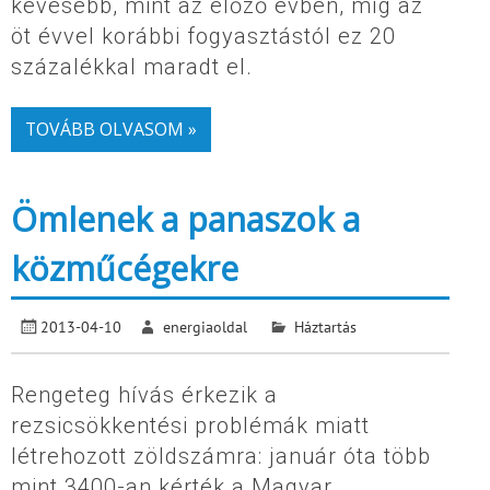
kevesebb, mint az előző évben, míg az
öt évvel korábbi fogyasztástól ez 20
százalékkal maradt el.
TOVÁBB OLVASOM »
Ömlenek a panaszok a
közműcégekre
2013-04-10
energiaoldal
Háztartás
Rengeteg hívás érkezik a
rezsicsökkentési problémák miatt
létrehozott zöldszámra: január óta több
mint 3400-an kérték a Magyar