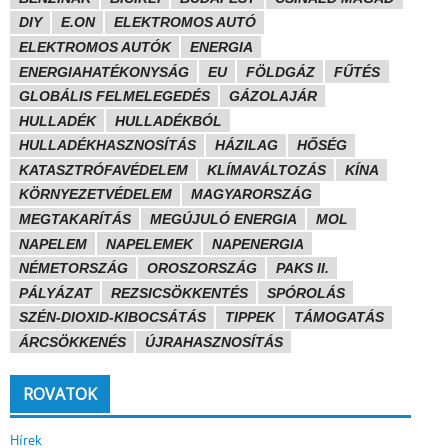
DIY
E.ON
ELEKTROMOS AUTÓ
ELEKTROMOS AUTÓK
ENERGIA
ENERGIAHATÉKONYSÁG
EU
FÖLDGÁZ
FŰTÉS
GLOBÁLIS FELMELEGEDÉS
GÁZOLAJÁR
HULLADÉK
HULLADÉKBÓL
HULLADÉKHASZNOSÍTÁS
HÁZILAG
HŐSÉG
KATASZTRÓFAVÉDELEM
KLÍMAVÁLTOZÁS
KÍNA
KÖRNYEZETVÉDELEM
MAGYARORSZÁG
MEGTAKARÍTÁS
MEGÚJULÓ ENERGIA
MOL
NAPELEM
NAPELEMEK
NAPENERGIA
NÉMETORSZÁG
OROSZORSZÁG
PAKS II.
PÁLYÁZAT
REZSICSÖKKENTÉS
SPÓROLÁS
SZÉN-DIOXID-KIBOCSÁTÁS
TIPPEK
TÁMOGATÁS
ÁRCSÖKKENÉS
ÚJRAHASZNOSÍTÁS
ROVATOK
Hírek