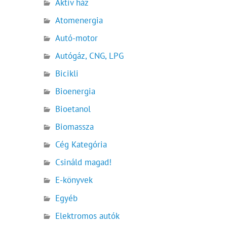
Aktív ház
Atomenergia
Autó-motor
Autógáz, CNG, LPG
Bicikli
Bioenergia
Bioetanol
Biomassza
Cég Kategória
Csináld magad!
E-könyvek
Egyéb
Elektromos autók