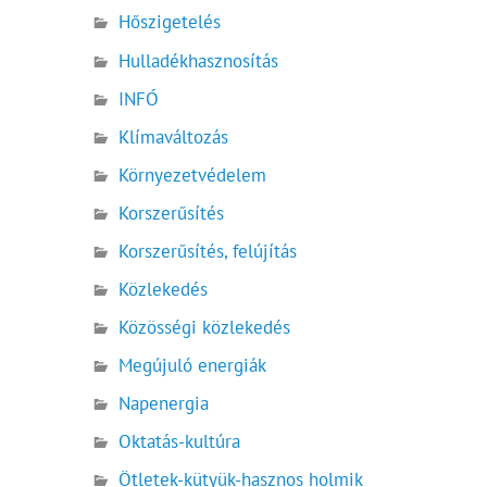
Hőszigetelés
Hulladékhasznosítás
INFÓ
Klímaváltozás
Környezetvédelem
Korszerűsítés
Korszerűsítés, felújítás
Közlekedés
Közösségi közlekedés
Megújuló energiák
Napenergia
Oktatás-kultúra
Ötletek-kütyük-hasznos holmik