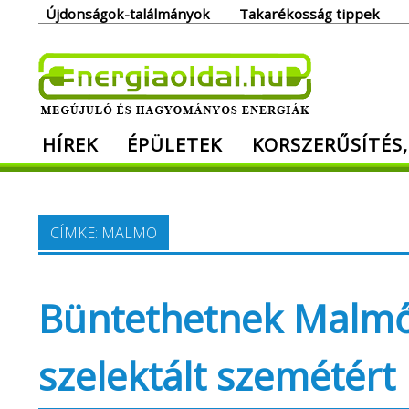
Skip
Újdonságok-találmányok
Takarékosság tippek
to
content
Ener
HÍREK
ÉPÜLETEK
KORSZERŰSÍTÉS,
Megújuló és hagyományos energiák. Min
CÍMKE:
MALMÖ
Büntethetnek Malmő
szelektált szemétért