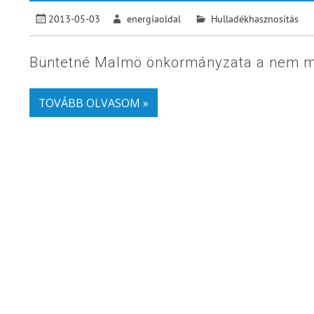
2013-05-03
energiaoldal
Hulladékhasznosítás
Büntetné Malmö önkormányzata a nem meg
TOVÁBB OLVASOM »