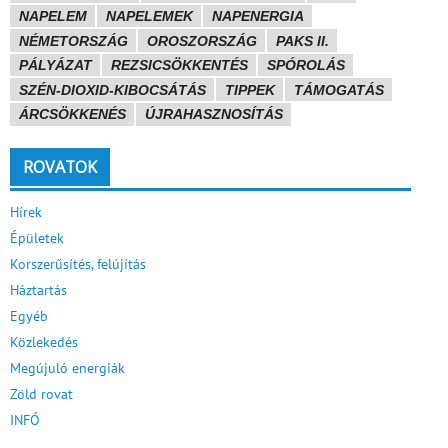
NAPELEM
NAPELEMEK
NAPENERGIA
NÉMETORSZÁG
OROSZORSZÁG
PAKS II.
PÁLYÁZAT
REZSICSÖKKENTÉS
SPÓROLÁS
SZÉN-DIOXID-KIBOCSÁTÁS
TIPPEK
TÁMOGATÁS
ÁRCSÖKKENÉS
ÚJRAHASZNOSÍTÁS
ROVATOK
Hírek
Épületek
Korszerűsítés, felújítás
Háztartás
Egyéb
Közlekedés
Megújuló energiák
Zöld rovat
INFÓ