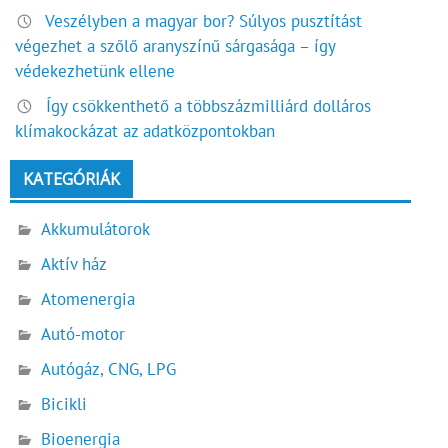
Veszélyben a magyar bor? Súlyos pusztítást
végezhet a szőlő aranyszínű sárgasága – így
védekezhetünk ellene
Így csökkenthető a többszázmilliárd dolláros
klímakockázat az adatközpontokban
KATEGÓRIÁK
Akkumulátorok
Aktív ház
Atomenergia
Autó-motor
Autógáz, CNG, LPG
Bicikli
Bioenergia