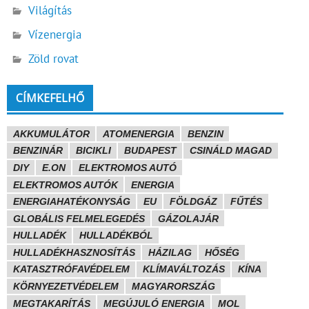
Világítás
Vízenergia
Zöld rovat
CÍMKEFELHŐ
AKKUMULÁTOR
ATOMENERGIA
BENZIN
BENZINÁR
BICIKLI
BUDAPEST
CSINÁLD MAGAD
DIY
E.ON
ELEKTROMOS AUTÓ
ELEKTROMOS AUTÓK
ENERGIA
ENERGIAHATÉKONYSÁG
EU
FÖLDGÁZ
FŰTÉS
GLOBÁLIS FELMELEGEDÉS
GÁZOLAJÁR
HULLADÉK
HULLADÉKBÓL
HULLADÉKHASZNOSÍTÁS
HÁZILAG
HŐSÉG
KATASZTRÓFAVÉDELEM
KLÍMAVÁLTOZÁS
KÍNA
KÖRNYEZETVÉDELEM
MAGYARORSZÁG
MEGTAKARÍTÁS
MEGÚJULÓ ENERGIA
MOL