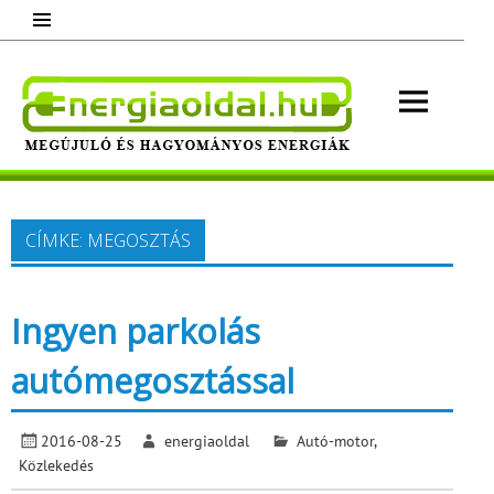
Skip
to
content
Energ
Megújuló és hagyományos energiák.
Minden, ami energia!
CÍMKE:
MEGOSZTÁS
Ingyen parkolás
autómegosztással
2016-08-25
energiaoldal
Autó-motor
,
Közlekedés