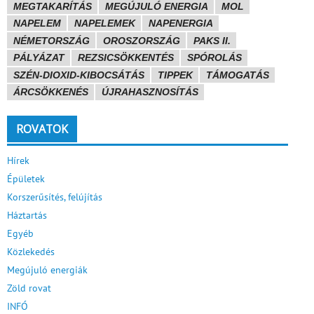
MEGTAKARÍTÁS
MEGÚJULÓ ENERGIA
MOL
NAPELEM
NAPELEMEK
NAPENERGIA
NÉMETORSZÁG
OROSZORSZÁG
PAKS II.
PÁLYÁZAT
REZSICSÖKKENTÉS
SPÓROLÁS
SZÉN-DIOXID-KIBOCSÁTÁS
TIPPEK
TÁMOGATÁS
ÁRCSÖKKENÉS
ÚJRAHASZNOSÍTÁS
ROVATOK
Hírek
Épületek
Korszerűsítés, felújítás
Háztartás
Egyéb
Közlekedés
Megújuló energiák
Zöld rovat
INFÓ