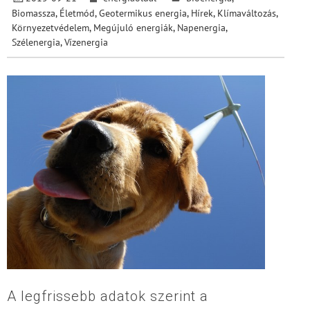
Biomassza
,
Életmód
,
Geotermikus energia
,
Hírek
,
Klímaváltozás
,
Környezetvédelem
,
Megújuló energiák
,
Napenergia
,
Szélenergia
,
Vízenergia
A legfrissebb adatok szerint a