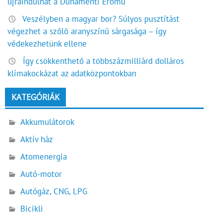
újraindulhat a Dunamenti Erőmű
Veszélyben a magyar bor? Súlyos pusztítást
végezhet a szőlő aranyszínű sárgasága – így
védekezhetünk ellene
Így csökkenthető a többszázmilliárd dolláros
klímakockázat az adatközpontokban
KATEGÓRIÁK
Akkumulátorok
Aktív ház
Atomenergia
Autó-motor
Autógáz, CNG, LPG
Bicikli