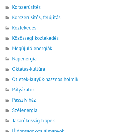
Korszerűsítés
Korszerűsítés, felújítás
Közlekedés
Közösségi közlekedés
Megújuló energiák
Napenergia
Oktatás-kultúra
Ötletek-kütyük-hasznos holmik
Pályázatok
Passzív ház
Szélenergia
Takarékosság tippek
Újdonságok-találmányok