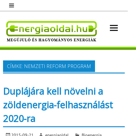
Skip
to
content
Energ
Megújuló és hagyományos energiák.
Minden, ami energia!
CÍMKE:
NEMZETI REFORM PROGRAM
Duplájára kell növelni a
zöldenergia-felhasználást
2020-ra
2015-09-21
energiaoldal
Bioenergia
,