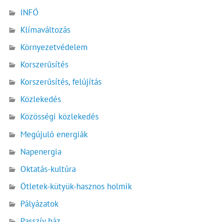
INFÓ
Klímaváltozás
Környezetvédelem
Korszerűsítés
Korszerűsítés, felújítás
Közlekedés
Közösségi közlekedés
Megújuló energiák
Napenergia
Oktatás-kultúra
Ötletek-kütyük-hasznos holmik
Pályázatok
Passzív ház