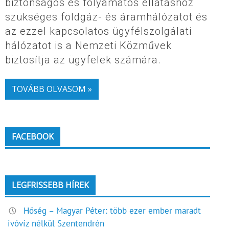
biztonságos és folyamatos ellátáshoz
szükséges földgáz- és áramhálózatot és
az ezzel kapcsolatos ügyfélszolgálati
hálózatot is a Nemzeti Közművek
biztosítja az ügyfelek számára.
TOVÁBB OLVASOM »
FACEBOOK
LEGFRISSEBB HÍREK
Hőség – Magyar Péter: több ezer ember maradt
ivóvíz nélkül Szentendrén