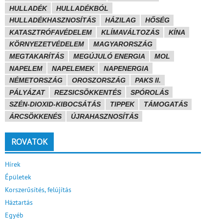
HULLADÉK
HULLADÉKBÓL
HULLADÉKHASZNOSÍTÁS
HÁZILAG
HŐSÉG
KATASZTRÓFAVÉDELEM
KLÍMAVÁLTOZÁS
KÍNA
KÖRNYEZETVÉDELEM
MAGYARORSZÁG
MEGTAKARÍTÁS
MEGÚJULÓ ENERGIA
MOL
NAPELEM
NAPELEMEK
NAPENERGIA
NÉMETORSZÁG
OROSZORSZÁG
PAKS II.
PÁLYÁZAT
REZSICSÖKKENTÉS
SPÓROLÁS
SZÉN-DIOXID-KIBOCSÁTÁS
TIPPEK
TÁMOGATÁS
ÁRCSÖKKENÉS
ÚJRAHASZNOSÍTÁS
ROVATOK
Hírek
Épületek
Korszerűsítés, felújítás
Háztartás
Egyéb