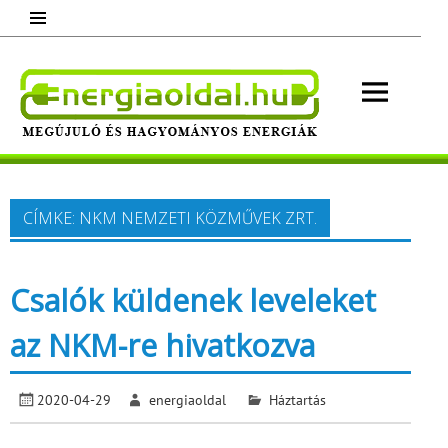
Skip
to
content
Energ
Megújuló és hagyományos energiák.
Minden, ami energia!
CÍMKE:
NKM NEMZETI KÖZMŰVEK ZRT.
Csalók küldenek leveleket
az NKM-re hivatkozva
2020-04-29
energiaoldal
Háztartás