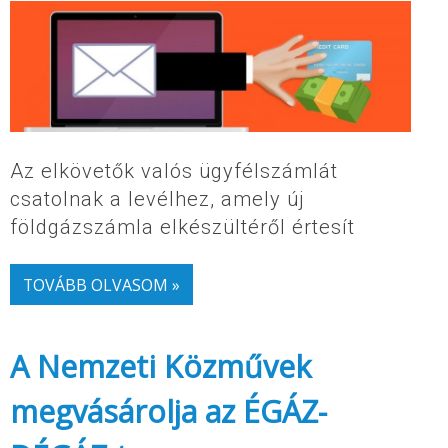
Az elkövetők valós ügyfélszámlát
csatolnak a levélhez, amely új
földgázszámla elkészültéről értesít
TOVÁBB OLVASOM »
A Nemzeti Közművek
megvásárolja az ÉGÁZ-