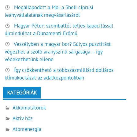
Megállapodott a Mol a Shell ciprusi
leányvállalatának megvásárlásáról
Magyar Péter: szombattól teljes kapacitással
újraindulhat a Dunamenti Erőmű
Veszélyben a magyar bor? Súlyos pusztítást
végezhet a szőlő aranyszínű sárgasága – így
védekezhetünk ellene
Így csökkenthető a többszázmilliárd dolláros
klímakockázat az adatközpontokban
KATEGÓRIÁK
Akkumulátorok
Aktív ház
Atomenergia