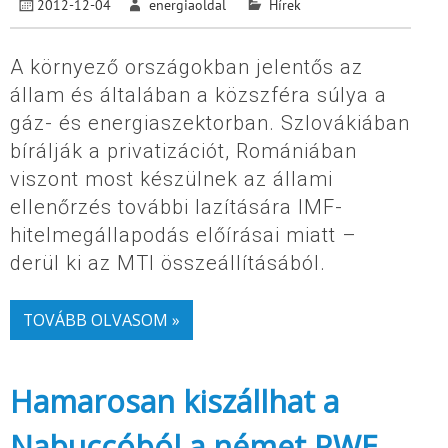
2012-12-04
energiaoldal
Hírek
A környező országokban jelentős az
állam és általában a közszféra súlya a
gáz- és energiaszektorban. Szlovákiában
bírálják a privatizációt, Romániában
viszont most készülnek az állami
ellenőrzés további lazítására IMF-
hitelmegállapodás előírásai miatt –
derül ki az MTI összeállításából.
TOVÁBB OLVASOM »
Hamarosan kiszállhat a
Nabuccóból a német RWE