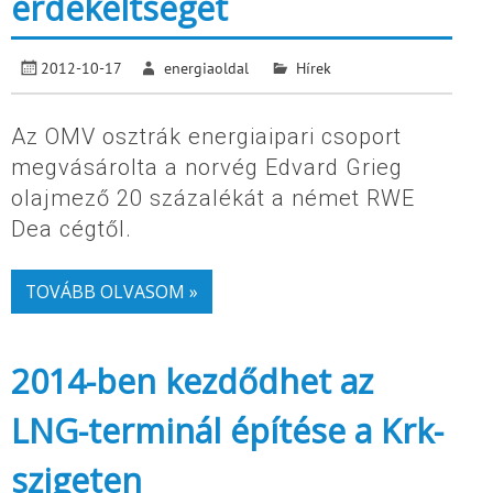
érdekeltséget
2012-10-17
energiaoldal
Hírek
Az OMV osztrák energiaipari csoport
megvásárolta a norvég Edvard Grieg
olajmező 20 százalékát a német RWE
Dea cégtől.
TOVÁBB OLVASOM »
2014-ben kezdődhet az
LNG-terminál építése a Krk-
szigeten