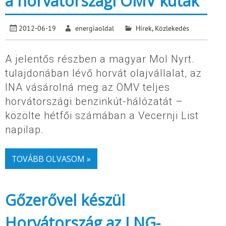
a horvátországi OMV kutak
2012-06-19
energiaoldal
Hírek
,
Közlekedés
A jelentős részben a magyar Mol Nyrt.
tulajdonában lévő horvát olajvállalat, az
INA vásárolná meg az OMV teljes
horvátországi benzinkút-hálózatát –
közölte hétfői számában a Vecernji List
napilap.
TOVÁBB OLVASOM »
Gőzerővel készül
Horvátország az LNG-