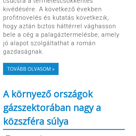
csúcsra a termeléscsökkentés
kivédésére. A következő években
profitnövelés és kutatás következik,
hogy aztán biztos háttérrel vághasson
bele a cég a palagáztermelésbe, amely
jó alapot szolgáltathat a román
gazdaságnak.
TOVÁBB OLVASOM »
A környező országok
gázszektorában nagy a
közszféra súlya