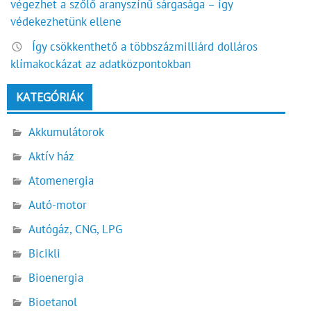
végezhet a szőlő aranyszínű sárgasága – így
védekezhetünk ellene
Így csökkenthető a többszázmilliárd dolláros
klímakockázat az adatközpontokban
KATEGÓRIÁK
Akkumulátorok
Aktív ház
Atomenergia
Autó-motor
Autógáz, CNG, LPG
Bicikli
Bioenergia
Bioetanol