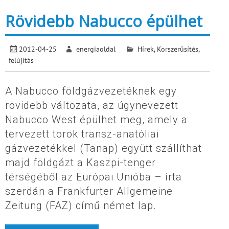
Rövidebb Nabucco épülhet
2012-04-25
energiaoldal
Hírek
,
Korszerűsítés,
felújítás
A Nabucco földgázvezetéknek egy
rövidebb változata, az úgynevezett
Nabucco West épülhet meg, amely a
tervezett török transz-anatóliai
gázvezetékkel (Tanap) együtt szállíthat
majd földgázt a Kaszpi-tenger
térségéből az Európai Unióba – írta
szerdán a Frankfurter Allgemeine
Zeitung (FAZ) című német lap.