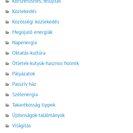
Korszerűsítés, felújítás
Közlekedés
Közösségi közlekedés
Megújuló energiák
Napenergia
Oktatás-kultúra
Ötletek-kütyük-hasznos holmik
Pályázatok
Passzív ház
Szélenergia
Takarékosság tippek
Újdonságok-találmányok
Világítás