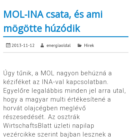
MOL-INA csata, és ami
mögötte húzódik
2013-11-12
energiaoldal
Hírek
Úgy tűnik, a MOL nagyon behúzná a
kéziféket az INA-val kapcsolatban.
Egyelőre legalábbis minden jel arra utal,
hogy a magyar multi értékesítené a
horvát olajcégben meglévő
részesedését. Az osztrák
WirtschaftsBlatt üzleti napilap
vezércikke szerint bajban lesznek a