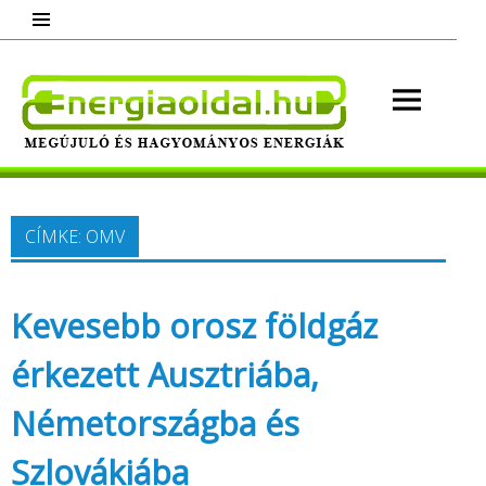
Skip
to
content
Energ
Megújuló és hagyományos energiák.
Minden, ami energia!
CÍMKE:
OMV
Kevesebb orosz földgáz
érkezett Ausztriába,
Németországba és
Szlovákiába