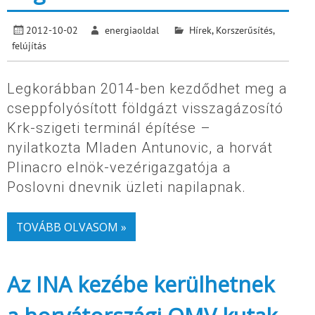
2012-10-02
energiaoldal
Hírek
,
Korszerűsítés,
felújítás
Legkorábban 2014-ben kezdődhet meg a
cseppfolyósított földgázt visszagázosító
Krk-szigeti terminál építése –
nyilatkozta Mladen Antunovic, a horvát
Plinacro elnök-vezérigazgatója a
Poslovni dnevnik üzleti napilapnak.
TOVÁBB OLVASOM »
Az INA kezébe kerülhetnek