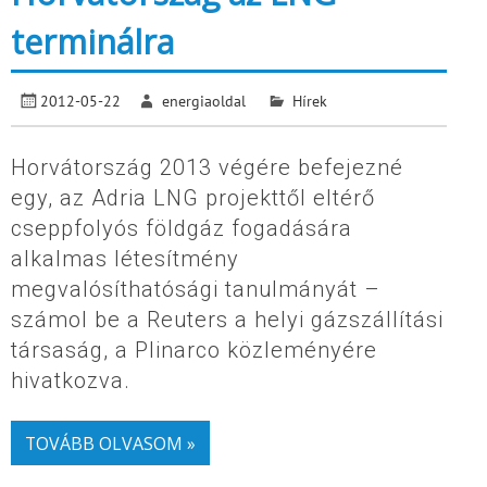
terminálra
2012-05-22
energiaoldal
Hírek
Horvátország 2013 végére befejezné
egy, az Adria LNG projekttől eltérő
cseppfolyós földgáz fogadására
alkalmas létesítmény
megvalósíthatósági tanulmányát –
számol be a Reuters a helyi gázszállítási
társaság, a Plinarco közleményére
hivatkozva.
TOVÁBB OLVASOM »