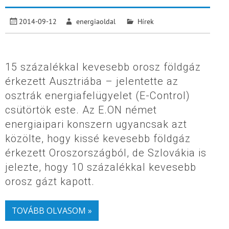
2014-09-12
energiaoldal
Hírek
15 százalékkal kevesebb orosz földgáz
érkezett Ausztriába – jelentette az
osztrák energiafelügyelet (E-Control)
csütörtök este. Az E.ON német
energiaipari konszern ugyancsak azt
közölte, hogy kissé kevesebb földgáz
érkezett Oroszországból, de Szlovákia is
jelezte, hogy 10 százalékkal kevesebb
orosz gázt kapott.
TOVÁBB OLVASOM »