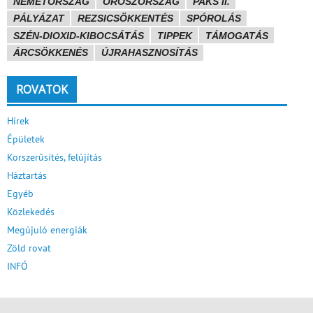
NÉMETORSZÁG
OROSZORSZÁG
PAKS II.
PÁLYÁZAT
REZSICSÖKKENTÉS
SPÓROLÁS
SZÉN-DIOXID-KIBOCSÁTÁS
TIPPEK
TÁMOGATÁS
ÁRCSÖKKENÉS
ÚJRAHASZNOSÍTÁS
ROVATOK
Hírek
Épületek
Korszerűsítés, felújítás
Háztartás
Egyéb
Közlekedés
Megújuló energiák
Zöld rovat
INFÓ