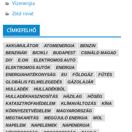
Vízenergia
Zöld rovat
CÍMKEFELHŐ
AKKUMULÁTOR
ATOMENERGIA
BENZIN
BENZINÁR
BICIKLI
BUDAPEST
CSINÁLD MAGAD
DIY
E.ON
ELEKTROMOS AUTÓ
ELEKTROMOS AUTÓK
ENERGIA
ENERGIAHATÉKONYSÁG
EU
FÖLDGÁZ
FŰTÉS
GLOBÁLIS FELMELEGEDÉS
GÁZOLAJÁR
HULLADÉK
HULLADÉKBÓL
HULLADÉKHASZNOSÍTÁS
HÁZILAG
HŐSÉG
KATASZTRÓFAVÉDELEM
KLÍMAVÁLTOZÁS
KÍNA
KÖRNYEZETVÉDELEM
MAGYARORSZÁG
MEGTAKARÍTÁS
MEGÚJULÓ ENERGIA
MOL
NAPELEM
NAPELEMEK
NAPENERGIA