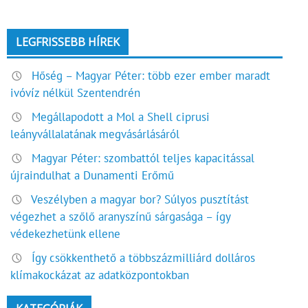
LEGFRISSEBB HÍREK
Hőség – Magyar Péter: több ezer ember maradt
ivóvíz nélkül Szentendrén
Megállapodott a Mol a Shell ciprusi
leányvállalatának megvásárlásáról
Magyar Péter: szombattól teljes kapacitással
újraindulhat a Dunamenti Erőmű
Veszélyben a magyar bor? Súlyos pusztítást
végezhet a szőlő aranyszínű sárgasága – így
védekezhetünk ellene
Így csökkenthető a többszázmilliárd dolláros
klímakockázat az adatközpontokban