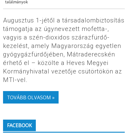
találmányok
Augusztus 1-jétől a társadalombiztosítás
támogatja az úgynevezett mofetta-,
vagyis a szén-dioxidos szárazfürdő-
kezelést, amely Magyarország egyetlen
gyógygázfürdőjében, Mátraderecskén
érhető el – közölte a Heves Megyei
Kormányhivatal vezetője csütörtökön az
MTI-vel.
TOVÁBB OLVASOM »
FACEBOOK