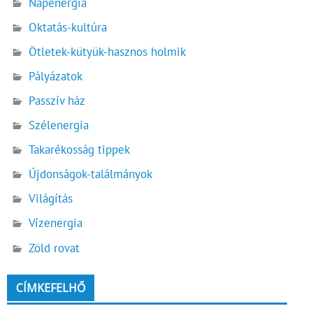
Napenergia
Oktatás-kultúra
Ötletek-kütyük-hasznos holmik
Pályázatok
Passzív ház
Szélenergia
Takarékosság tippek
Újdonságok-találmányok
Világítás
Vízenergia
Zöld rovat
CÍMKEFELHŐ