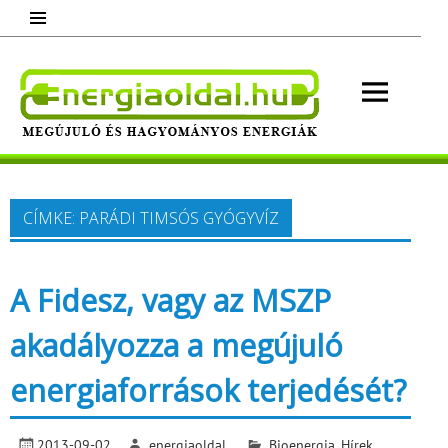
Skip
to
content
Energ
Megújuló és hagyományos energiák.
Minden, ami energia!
CÍMKE:
PARÁDI TIMSÓS GYÓGYVÍZ
A Fidesz, vagy az MSZP
akadályozza a megújuló
energiaforrások terjedését?
2013-09-02
energiaoldal
Bioenergia
,
Hírek
,