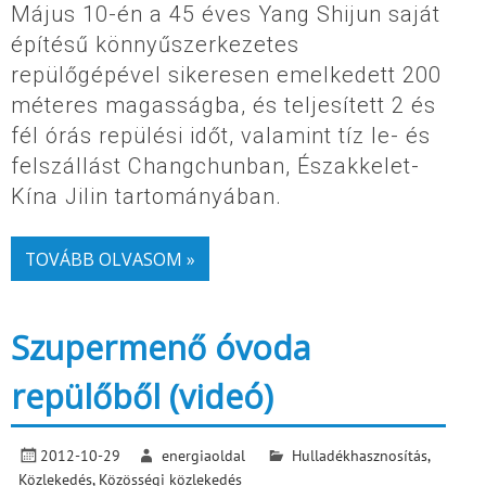
Május 10-én a 45 éves Yang Shijun saját
építésű könnyűszerkezetes
repülőgépével sikeresen emelkedett 200
méteres magasságba, és teljesített 2 és
fél órás repülési időt, valamint tíz le- és
felszállást Changchunban, Északkelet-
Kína Jilin tartományában.
TOVÁBB OLVASOM »
Szupermenő óvoda
repülőből (videó)
2012-10-29
energiaoldal
Hulladékhasznosítás
,
Közlekedés
,
Közösségi közlekedés