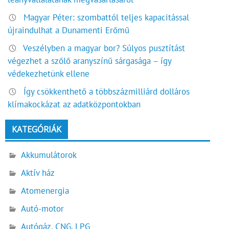
Magyar Péter: szombattól teljes kapacitással
újraindulhat a Dunamenti Erőmű
Veszélyben a magyar bor? Súlyos pusztítást
végezhet a szőlő aranyszínű sárgasága – így
védekezhetünk ellene
Így csökkenthető a többszázmilliárd dolláros
klímakockázat az adatközpontokban
KATEGÓRIÁK
Akkumulátorok
Aktív ház
Atomenergia
Autó-motor
Autógáz, CNG, LPG