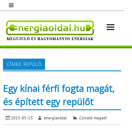
Skip
to
content
Energ
Megújuló és hagyományos energiák.
Minden, ami energia!
CÍMKE:
REPÜLŐ
Egy kínai férfi fogta magát,
és épített egy repülőt
2015-05-13
energiaoldal
Csináld magad!