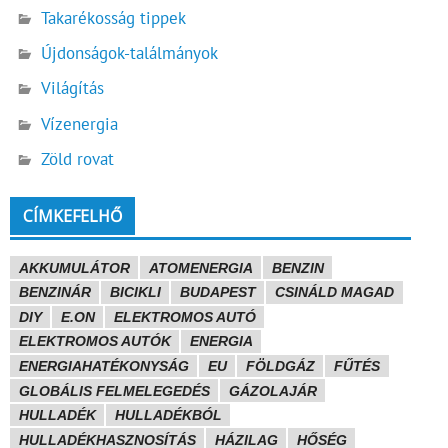
Takarékosság tippek
Újdonságok-találmányok
Világítás
Vízenergia
Zöld rovat
CÍMKEFELHŐ
AKKUMULÁTOR
ATOMENERGIA
BENZIN
BENZINÁR
BICIKLI
BUDAPEST
CSINÁLD MAGAD
DIY
E.ON
ELEKTROMOS AUTÓ
ELEKTROMOS AUTÓK
ENERGIA
ENERGIAHATÉKONYSÁG
EU
FÖLDGÁZ
FŰTÉS
GLOBÁLIS FELMELEGEDÉS
GÁZOLAJÁR
HULLADÉK
HULLADÉKBÓL
HULLADÉKHASZNOSÍTÁS
HÁZILAG
HŐSÉG