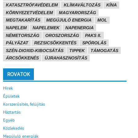
KATASZTRÓFAVÉDELEM
KLÍMAVÁLTOZÁS
KÍNA
KÖRNYEZETVÉDELEM
MAGYARORSZÁG
MEGTAKARÍTÁS
MEGÚJULÓ ENERGIA
MOL
NAPELEM
NAPELEMEK
NAPENERGIA
NÉMETORSZÁG
OROSZORSZÁG
PAKS II.
PÁLYÁZAT
REZSICSÖKKENTÉS
SPÓROLÁS
SZÉN-DIOXID-KIBOCSÁTÁS
TIPPEK
TÁMOGATÁS
ÁRCSÖKKENÉS
ÚJRAHASZNOSÍTÁS
ROVATOK
Hírek
Épületek
Korszerűsítés, felújítás
Háztartás
Egyéb
Közlekedés
Megújuló energiák