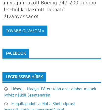
a nyugalmazott Boeing 747-200 Jumbo
Jet-ből kialakított, lakható
látványosságot.
TOVÁBB OLVASOM »
FACEBOOK
LEGFRISSEBB HÍREK
Hőség – Magyar Péter: több ezer ember maradt
ivóvíz nélkül Szentendrén
Megállapodott a Mol a Shell ciprusi
leányvállalatának megvásárlásáról