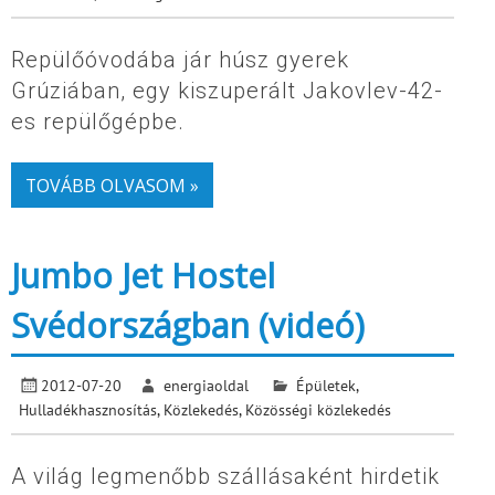
Repülőóvodába jár húsz gyerek
Grúziában, egy kiszuperált Jakovlev-42-
es repülőgépbe.
TOVÁBB OLVASOM »
Jumbo Jet Hostel
Svédországban (videó)
2012-07-20
energiaoldal
Épületek
,
Hulladékhasznosítás
,
Közlekedés
,
Közösségi közlekedés
A világ legmenőbb szállásaként hirdetik