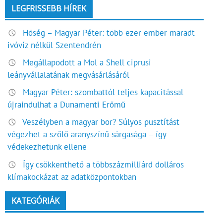
LEGFRISSEBB HÍREK
Hőség – Magyar Péter: több ezer ember maradt
ivóvíz nélkül Szentendrén
Megállapodott a Mol a Shell ciprusi
leányvállalatának megvásárlásáról
Magyar Péter: szombattól teljes kapacitással
újraindulhat a Dunamenti Erőmű
Veszélyben a magyar bor? Súlyos pusztítást
végezhet a szőlő aranyszínű sárgasága – így
védekezhetünk ellene
Így csökkenthető a többszázmilliárd dolláros
klímakockázat az adatközpontokban
KATEGÓRIÁK