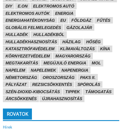
DIY
E.ON
ELEKTROMOS AUTÓ
ELEKTROMOS AUTÓK
ENERGIA
ENERGIAHATÉKONYSÁG
EU
FÖLDGÁZ
FŰTÉS
GLOBÁLIS FELMELEGEDÉS
GÁZOLAJÁR
HULLADÉK
HULLADÉKBÓL
HULLADÉKHASZNOSÍTÁS
HÁZILAG
HŐSÉG
KATASZTRÓFAVÉDELEM
KLÍMAVÁLTOZÁS
KÍNA
KÖRNYEZETVÉDELEM
MAGYARORSZÁG
MEGTAKARÍTÁS
MEGÚJULÓ ENERGIA
MOL
NAPELEM
NAPELEMEK
NAPENERGIA
NÉMETORSZÁG
OROSZORSZÁG
PAKS II.
PÁLYÁZAT
REZSICSÖKKENTÉS
SPÓROLÁS
SZÉN-DIOXID-KIBOCSÁTÁS
TIPPEK
TÁMOGATÁS
ÁRCSÖKKENÉS
ÚJRAHASZNOSÍTÁS
ROVATOK
Hírek