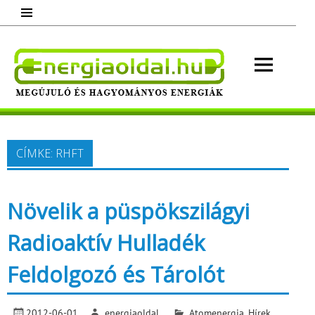
Skip
to
content
Energ
Megújuló és hagyományos energiák.
Minden, ami energia!
CÍMKE:
RHFT
Növelik a püspökszilágyi
Radioaktív Hulladék
Feldolgozó és Tárolót
2012-06-01
energiaoldal
Atomenergia
,
Hírek
,