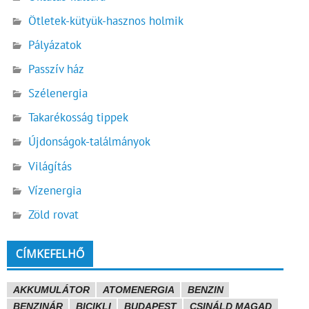
Ötletek-kütyük-hasznos holmik
Pályázatok
Passzív ház
Szélenergia
Takarékosság tippek
Újdonságok-találmányok
Világítás
Vízenergia
Zöld rovat
CÍMKEFELHŐ
AKKUMULÁTOR
ATOMENERGIA
BENZIN
BENZINÁR
BICIKLI
BUDAPEST
CSINÁLD MAGAD