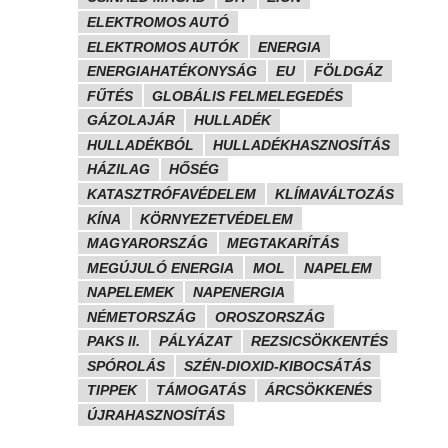
ELEKTROMOS AUTÓ
ELEKTROMOS AUTÓK
ENERGIA
ENERGIAHATÉKONYSÁG
EU
FÖLDGÁZ
FŰTÉS
GLOBÁLIS FELMELEGEDÉS
GÁZOLAJÁR
HULLADÉK
HULLADÉKBÓL
HULLADÉKHASZNOSÍTÁS
HÁZILAG
HŐSÉG
KATASZTRÓFAVÉDELEM
KLÍMAVÁLTOZÁS
KÍNA
KÖRNYEZETVÉDELEM
MAGYARORSZÁG
MEGTAKARÍTÁS
MEGÚJULÓ ENERGIA
MOL
NAPELEM
NAPELEMEK
NAPENERGIA
NÉMETORSZÁG
OROSZORSZÁG
PAKS II.
PÁLYÁZAT
REZSICSÖKKENTÉS
SPÓROLÁS
SZÉN-DIOXID-KIBOCSÁTÁS
TIPPEK
TÁMOGATÁS
ÁRCSÖKKENÉS
ÚJRAHASZNOSÍTÁS