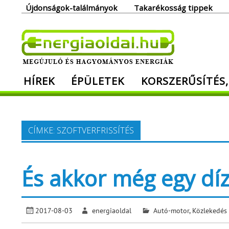
Skip
Újdonságok-találmányok
Takarékosság tippek
to
content
Ener
HÍREK
ÉPÜLETEK
KORSZERŰSÍTÉS,
Megújuló és hagyományos energiák. Min
CÍMKE:
SZOFTVERFRISSÍTÉS
És akkor még egy dí
2017-08-03
energiaoldal
Autó-motor
,
Közlekedés