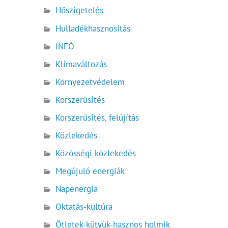
Hőszigetelés
Hulladékhasznosítás
INFÓ
Klímaváltozás
Környezetvédelem
Korszerűsítés
Korszerűsítés, felújítás
Közlekedés
Közösségi közlekedés
Megújuló energiák
Napenergia
Oktatás-kultúra
Ötletek-kütyük-hasznos holmik