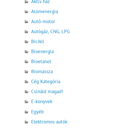
Aktív ház
Atomenergia
Autó-motor
Autógáz, CNG, LPG
Bicikli
Bioenergia
Bioetanol
Biomassza
Cég Kategória
Csináld magad!
E-könyvek
Egyéb
Elektromos autók