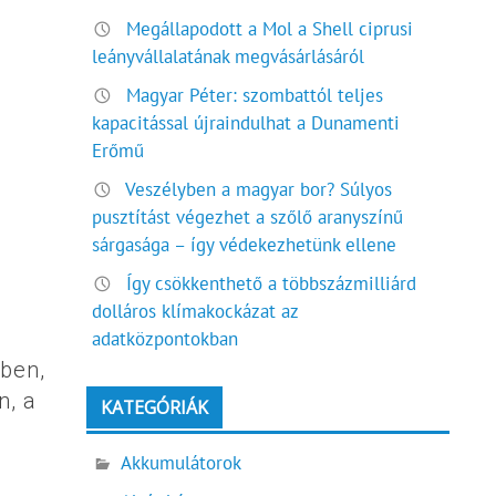
Megállapodott a Mol a Shell ciprusi
leányvállalatának megvásárlásáról
Magyar Péter: szombattól teljes
kapacitással újraindulhat a Dunamenti
Erőmű
Veszélyben a magyar bor? Súlyos
pusztítást végezhet a szőlő aranyszínű
sárgasága – így védekezhetünk ellene
Így csökkenthető a többszázmilliárd
dolláros klímakockázat az
adatközpontokban
ében,
n, a
KATEGÓRIÁK
Akkumulátorok