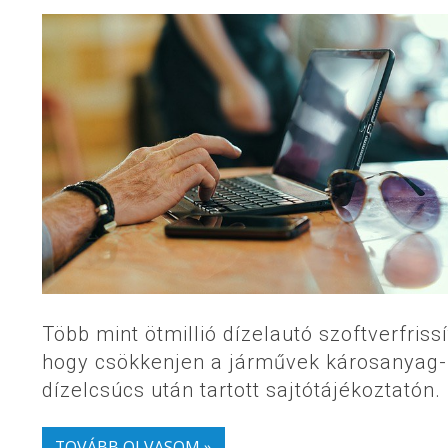
Több mint ötmillió dízelautó szoftverfris
hogy csökkenjen a járművek károsanyag-k
dízelcsúcs után tartott sajtótájékoztatón.
TOVÁBB OLVASOM »