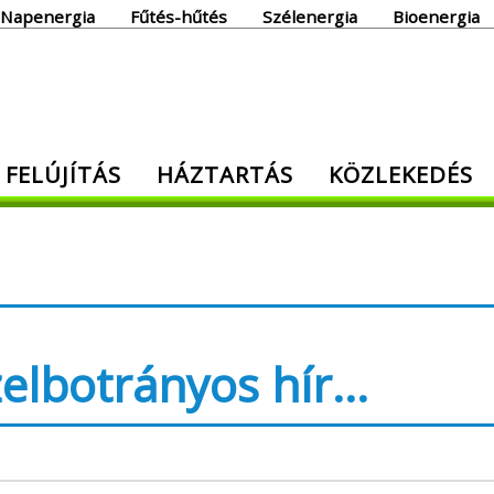
Napenergia
Fűtés-hűtés
Szélenergia
Bioenergia
giaoldal
 FELÚJÍTÁS
HÁZTARTÁS
KÖZLEKEDÉS
den, ami energia!
zelbotrányos hír…