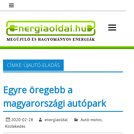
Skip
to
content
Energ
Megújuló és hagyományos energiák.
Minden, ami energia!
CÍMKE:
ÚJAUTÓ-ELADÁS
Egyre öregebb a
magyarországi autópark
2020-02-28
energiaoldal
Autó-motor
,
Közlekedés