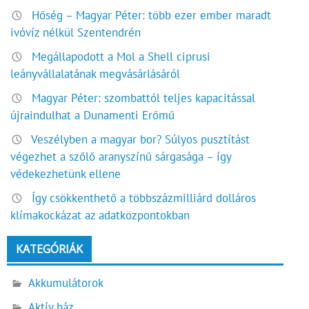
Hőség – Magyar Péter: több ezer ember maradt
ivóvíz nélkül Szentendrén
Megállapodott a Mol a Shell ciprusi
leányvállalatának megvásárlásáról
Magyar Péter: szombattól teljes kapacitással
újraindulhat a Dunamenti Erőmű
Veszélyben a magyar bor? Súlyos pusztítást
végezhet a szőlő aranyszínű sárgasága – így
védekezhetünk ellene
Így csökkenthető a többszázmilliárd dolláros
klímakockázat az adatközpontokban
KATEGÓRIÁK
Akkumulátorok
Aktív ház