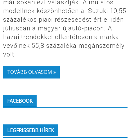
már sokan ezt választják. A mutatós
modellnek köszönhetően a Suzuki 10,55
százalékos piaci részesedést ért el idén
júliusban a magyar újautó-piacon. A
hazai trendekkel ellentétesen a márka
vevőinek 55,8 százaléka magánszemély
volt.
TOVÁBB OLVASOM »
FACEBOOK
LEGFRISSEBB HÍREK