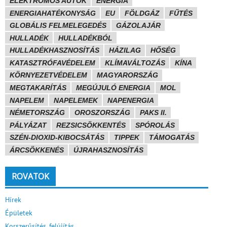
ELEKTROMOS AUTÓK
ENERGIA
ENERGIAHATÉKONYSÁG
EU
FÖLDGÁZ
FŰTÉS
GLOBÁLIS FELMELEGEDÉS
GÁZOLAJÁR
HULLADÉK
HULLADÉKBÓL
HULLADÉKHASZNOSÍTÁS
HÁZILAG
HŐSÉG
KATASZTRÓFAVÉDELEM
KLÍMAVÁLTOZÁS
KÍNA
KÖRNYEZETVÉDELEM
MAGYARORSZÁG
MEGTAKARÍTÁS
MEGÚJULÓ ENERGIA
MOL
NAPELEM
NAPELEMEK
NAPENERGIA
NÉMETORSZÁG
OROSZORSZÁG
PAKS II.
PÁLYÁZAT
REZSICSÖKKENTÉS
SPÓROLÁS
SZÉN-DIOXID-KIBOCSÁTÁS
TIPPEK
TÁMOGATÁS
ÁRCSÖKKENÉS
ÚJRAHASZNOSÍTÁS
ROVATOK
Hírek
Épületek
Korszerűsítés, felújítás