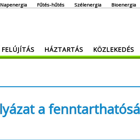
Napenergia
Fűtés-hűtés
Szélenergia
Bioenergia
giaoldal
 FELÚJÍTÁS
HÁZTARTÁS
KÖZLEKEDÉS
den, ami energia!
lyázat a fenntarthatós