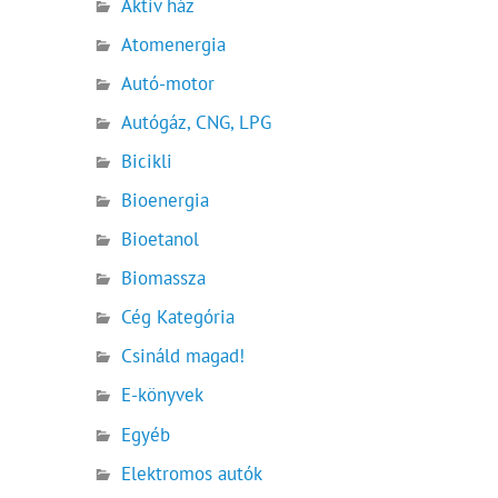
Aktív ház
Atomenergia
Autó-motor
Autógáz, CNG, LPG
Bicikli
Bioenergia
Bioetanol
Biomassza
Cég Kategória
Csináld magad!
E-könyvek
Egyéb
Elektromos autók