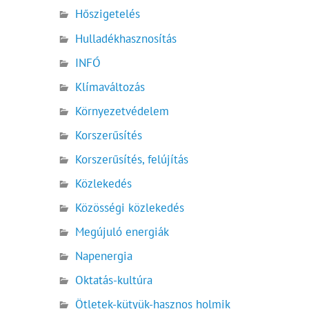
Hőszigetelés
Hulladékhasznosítás
INFÓ
Klímaváltozás
Környezetvédelem
Korszerűsítés
Korszerűsítés, felújítás
Közlekedés
Közösségi közlekedés
Megújuló energiák
Napenergia
Oktatás-kultúra
Ötletek-kütyük-hasznos holmik