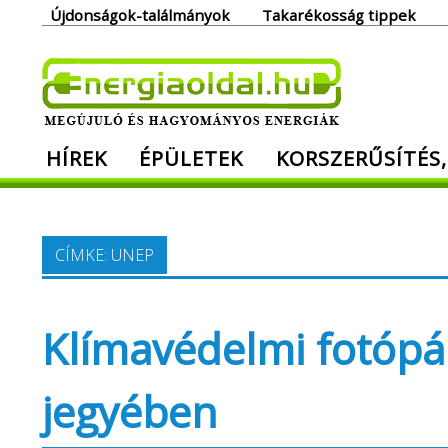
Skip
Újdonságok-találmányok
Takarékosság tippek
to
content
Ener
HÍREK
ÉPÜLETEK
KORSZERŰSÍTÉS,
Megújuló és hagyományos energiák. Min
CÍMKE:
UNEP
Klímavédelmi fotópá
jegyében