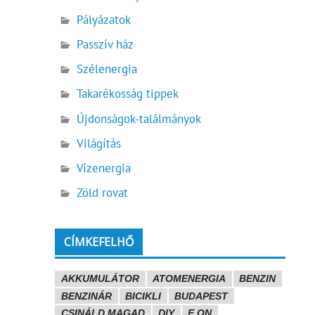
Pályázatok
Passzív ház
Szélenergia
Takarékosság tippek
Újdonságok-találmányok
Világítás
Vízenergia
Zöld rovat
CÍMKEFELHŐ
AKKUMULÁTOR
ATOMENERGIA
BENZIN
BENZINÁR
BICIKLI
BUDAPEST
CSINÁLD MAGAD
DIY
E.ON