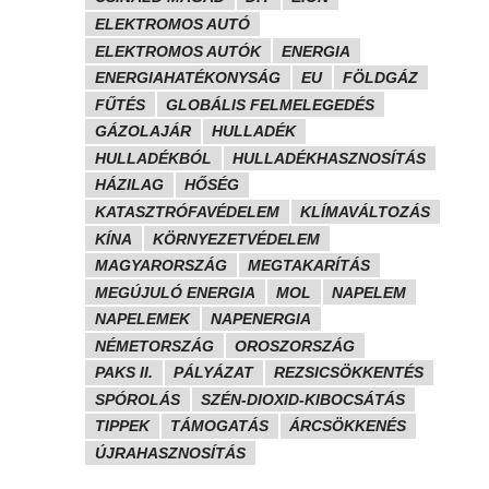
ELEKTROMOS AUTÓ
ELEKTROMOS AUTÓK
ENERGIA
ENERGIAHATÉKONYSÁG
EU
FÖLDGÁZ
FŰTÉS
GLOBÁLIS FELMELEGEDÉS
GÁZOLAJÁR
HULLADÉK
HULLADÉKBÓL
HULLADÉKHASZNOSÍTÁS
HÁZILAG
HŐSÉG
KATASZTRÓFAVÉDELEM
KLÍMAVÁLTOZÁS
KÍNA
KÖRNYEZETVÉDELEM
MAGYARORSZÁG
MEGTAKARÍTÁS
MEGÚJULÓ ENERGIA
MOL
NAPELEM
NAPELEMEK
NAPENERGIA
NÉMETORSZÁG
OROSZORSZÁG
PAKS II.
PÁLYÁZAT
REZSICSÖKKENTÉS
SPÓROLÁS
SZÉN-DIOXID-KIBOCSÁTÁS
TIPPEK
TÁMOGATÁS
ÁRCSÖKKENÉS
ÚJRAHASZNOSÍTÁS