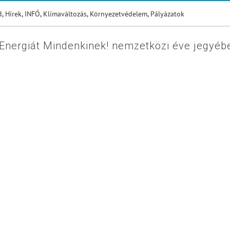
d
,
Hírek
,
INFÓ
,
Klímaváltozás
,
Környezetvédelem
,
Pályázatok
 Energiát Mindenkinek! nemzetközi éve jegyéb