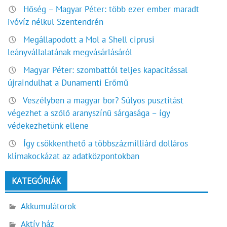
Hőség – Magyar Péter: több ezer ember maradt
ivóvíz nélkül Szentendrén
Megállapodott a Mol a Shell ciprusi
leányvállalatának megvásárlásáról
Magyar Péter: szombattól teljes kapacitással
újraindulhat a Dunamenti Erőmű
Veszélyben a magyar bor? Súlyos pusztítást
végezhet a szőlő aranyszínű sárgasága – így
védekezhetünk ellene
Így csökkenthető a többszázmilliárd dolláros
klímakockázat az adatközpontokban
KATEGÓRIÁK
Akkumulátorok
Aktív ház