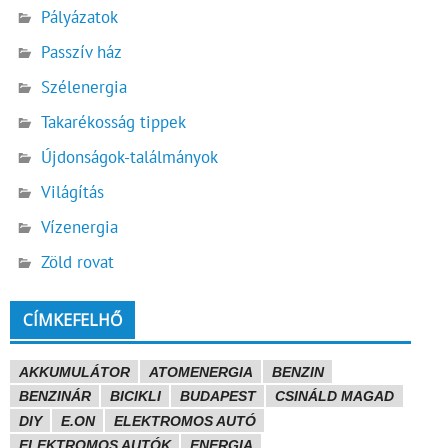
Pályázatok
Passzív ház
Szélenergia
Takarékosság tippek
Újdonságok-találmányok
Világítás
Vízenergia
Zöld rovat
CÍMKEFELHŐ
AKKUMULÁTOR
ATOMENERGIA
BENZIN
BENZINÁR
BICIKLI
BUDAPEST
CSINÁLD MAGAD
DIY
E.ON
ELEKTROMOS AUTÓ
ELEKTROMOS AUTÓK
ENERGIA