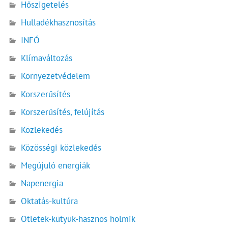
Hőszigetelés
Hulladékhasznosítás
INFÓ
Klímaváltozás
Környezetvédelem
Korszerűsítés
Korszerűsítés, felújítás
Közlekedés
Közösségi közlekedés
Megújuló energiák
Napenergia
Oktatás-kultúra
Ötletek-kütyük-hasznos holmik