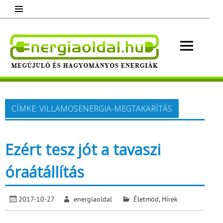
Skip
to
content
Energ
Megújuló és hagyományos energiák.
Minden, ami energia!
CÍMKE:
VILLAMOSENERGIA-MEGTAKARÍTÁS
Ezért tesz jót a tavaszi
óraátállítás
2017-10-27
energiaoldal
Életmód
,
Hírek