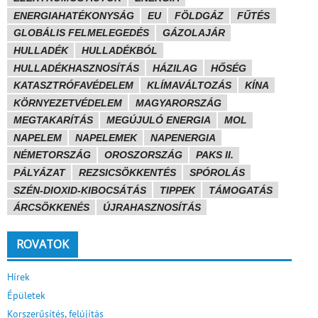
ENERGIAHATÉKONYSÁG
EU
FÖLDGÁZ
FŰTÉS
GLOBÁLIS FELMELEGEDÉS
GÁZOLAJÁR
HULLADÉK
HULLADÉKBÓL
HULLADÉKHASZNOSÍTÁS
HÁZILAG
HŐSÉG
KATASZTRÓFAVÉDELEM
KLÍMAVÁLTOZÁS
KÍNA
KÖRNYEZETVÉDELEM
MAGYARORSZÁG
MEGTAKARÍTÁS
MEGÚJULÓ ENERGIA
MOL
NAPELEM
NAPELEMEK
NAPENERGIA
NÉMETORSZÁG
OROSZORSZÁG
PAKS II.
PÁLYÁZAT
REZSICSÖKKENTÉS
SPÓROLÁS
SZÉN-DIOXID-KIBOCSÁTÁS
TIPPEK
TÁMOGATÁS
ÁRCSÖKKENÉS
ÚJRAHASZNOSÍTÁS
ROVATOK
Hírek
Épületek
Korszerűsítés, felújítás