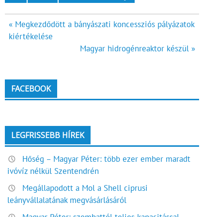
Bejegyzés
« Megkezdődött a bányászati koncessziós pályázatok
kiértékelése
navigáció
Magyar hidrogénreaktor készül »
FACEBOOK
LEGFRISSEBB HÍREK
Hőség – Magyar Péter: több ezer ember maradt
ivóvíz nélkül Szentendrén
Megállapodott a Mol a Shell ciprusi
leányvállalatának megvásárlásáról