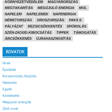
KÖRNYEZETVÉDELEM
MAGYARORSZÁG
MEGTAKARÍTÁS
MEGÚJULÓ ENERGIA
MOL
NAPELEM
NAPELEMEK
NAPENERGIA
NÉMETORSZÁG
OROSZORSZÁG
PAKS II.
PÁLYÁZAT
REZSICSÖKKENTÉS
SPÓROLÁS
SZÉN-DIOXID-KIBOCSÁTÁS
TIPPEK
TÁMOGATÁS
ÁRCSÖKKENÉS
ÚJRAHASZNOSÍTÁS
ROVATOK
Hírek
Épületek
Korszerűsítés, felújítás
Háztartás
Egyéb
Közlekedés
Megújuló energiák
Zöld rovat