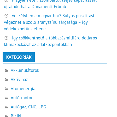
Magyar Péter: szombattól teljes kapacitással
újraindulhat a Dunamenti Erőmű
Veszélyben a magyar bor? Súlyos pusztítást
végezhet a szőlő aranyszínű sárgasága – így
védekezhetünk ellene
Így csökkenthető a többszázmilliárd dolláros
klímakockázat az adatközpontokban
KATEGÓRIÁK
Akkumulátorok
Aktív ház
Atomenergia
Autó-motor
Autógáz, CNG, LPG
Bicikli