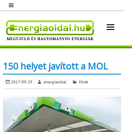
Skip
to
content
Energ
Megújuló és hagyományos energiák.
Minden, ami energia!
150 helyet javított a MOL
2017-09-29
energiaoldal
Hírek