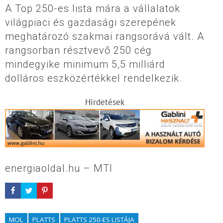
A Top 250-es lista mára a vállalatok
világpiaci és gazdasági szerepének
meghatározó szakmai rangsorává vált. A
rangsorban résztvevő 250 cég
mindegyike minimum 5,5 milliárd
dolláros eszközértékkel rendelkezik.
Hirdetések
energiaoldal.hu – MTI
MOL
PLATTS
PLATTS 250-ES LISTÁJA