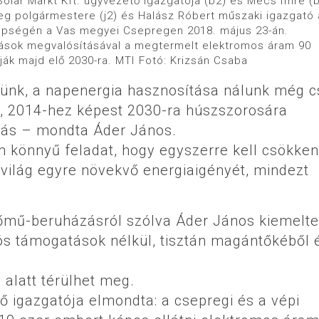
Solar Markt Kft. ügyvezető igazgatója (b2) és Mécs Imre (b
preg polgármestere (j2) és Halász Róbert műszaki igazgató 
nepségén a Vas megyei Csepregen 2018. május 23-án.
zások megvalósításával a megtermelt elektromos áram 90
ják majd elő 2030-ra. MTI Fotó: Krizsán Csaba
ünk, a napenergia hasznosítása nálunk még c
k, 2014-hez képest 2030-ra húszszorosára
tás – mondta Áder János.
 könnyű feladat, hogy egyszerre kell csökken
a világ egyre növekvő energiaigényét, mindezt
rőmű-beruházásról szólva Áder János kiemelte
ós támogatások nélkül, tisztán magántőkéből 
alatt térülhet meg.
tő igazgatója elmondta: a csepregi és a vépi