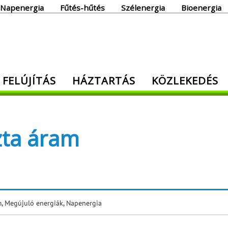
Napenergia
Fűtés-hűtés
Szélenergia
Bioenergia
giaoldal
 FELÚJÍTÁS
HÁZTARTÁS
KÖZLEKEDÉS
den, ami energia!
zta áram
m
,
Megújuló energiák
,
Napenergia