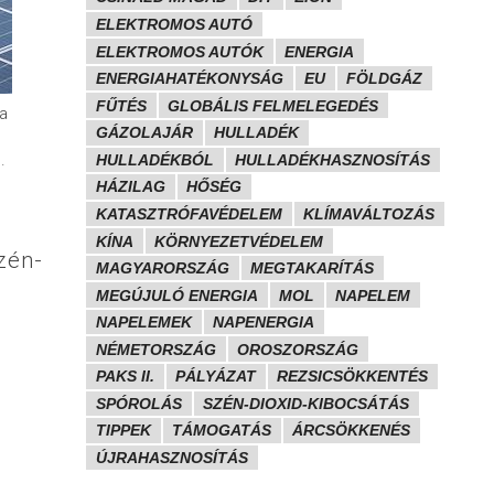
ELEKTROMOS AUTÓ
ELEKTROMOS AUTÓK
ENERGIA
ENERGIAHATÉKONYSÁG
EU
FÖLDGÁZ
FŰTÉS
GLOBÁLIS FELMELEGEDÉS
a
GÁZOLAJÁR
HULLADÉK
.
HULLADÉKBÓL
HULLADÉKHASZNOSÍTÁS
HÁZILAG
HŐSÉG
KATASZTRÓFAVÉDELEM
KLÍMAVÁLTOZÁS
KÍNA
KÖRNYEZETVÉDELEM
zén-
MAGYARORSZÁG
MEGTAKARÍTÁS
MEGÚJULÓ ENERGIA
MOL
NAPELEM
NAPELEMEK
NAPENERGIA
NÉMETORSZÁG
OROSZORSZÁG
PAKS II.
PÁLYÁZAT
REZSICSÖKKENTÉS
SPÓROLÁS
SZÉN-DIOXID-KIBOCSÁTÁS
TIPPEK
TÁMOGATÁS
ÁRCSÖKKENÉS
ÚJRAHASZNOSÍTÁS