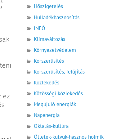
),
Hőszigetelés
a
Hulladékhasznosítás
INFÓ
Klímaváltozás
sak
Környezetvédelem
Korszerűsítés
teni
Korszerűsítés, felújítás
Közlekedés
Közösségi közlekedés
: ez
Megújuló energiák
és
Napenergia
Oktatás-kultúra
Ötletek-kütyük-hasznos holmik