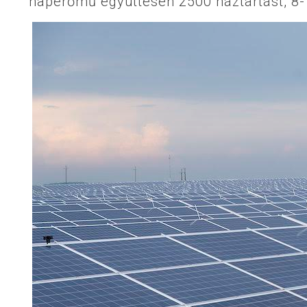
naperőmű együttesen 2500 háztartást, 8-