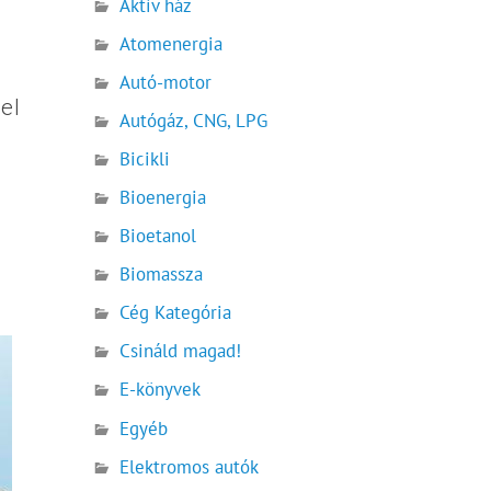
Aktív ház
Atomenergia
Autó-motor
el
Autógáz, CNG, LPG
Bicikli
Bioenergia
Bioetanol
Biomassza
Cég Kategória
Csináld magad!
E-könyvek
Egyéb
Elektromos autók