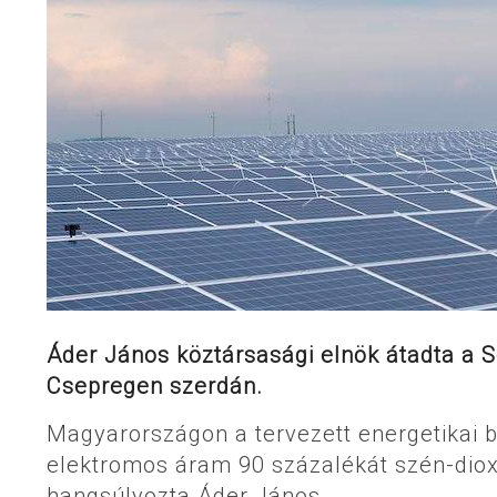
Áder János köztársasági elnök átadta a 
Csepregen szerdán.
Magyarországon a tervezett energetikai
elektromos áram 90 százalékát szén-diox
hangsúlyozta Áder János.