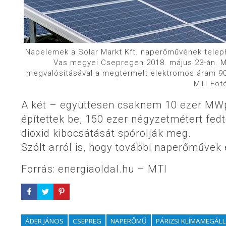
Napelemek a Solar Markt Kft. naperőművének teleph
Vas megyei Csepregen 2018. május 23-án. M
megvalósításával a megtermelt elektromos áram 90 
MTI Fot
A két – együttesen csaknem 10 ezer MW
építettek be, 150 ezer négyzetmétert fed
dioxid kibocsátását spórolják meg.
Szólt arról is, hogy további naperőművek 
Forrás: energiaoldal.hu – MTI
ÁDER JÁNOS
CSEPREG
NAPERŐMŰ
PÁRIZSI KLÍMAMEGÁ