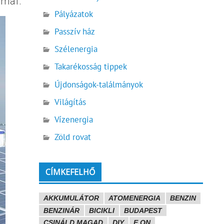
mmal.
Pályázatok
Passzív ház
Szélenergia
Takarékosság tippek
Újdonságok-találmányok
Világítás
Vízenergia
Zöld rovat
CÍMKEFELHŐ
AKKUMULÁTOR
ATOMENERGIA
BENZIN
BENZINÁR
BICIKLI
BUDAPEST
CSINÁLD MAGAD
DIY
E.ON