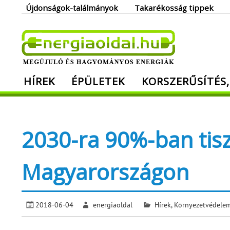
Skip
Újdonságok-találmányok
Takarékosság tippek
to
content
Ener
HÍREK
ÉPÜLETEK
KORSZERŰSÍTÉS,
Megújuló és hagyományos energiák. Min
2030-ra 90%-ban tis
Magyarországon
2018-06-04
energiaoldal
Hírek
,
Környezetvédele