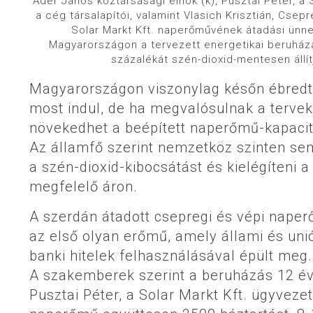
Áder János köztársasági elnök (k), Pusztai Péter, a 
a cég társalapítói, valamint Vlasich Krisztián, Cse
Solar Markt Kft. naperőművének átadási ün
Magyarországon a tervezett energetikai beruhá
százalékát szén-dioxid-mentesen állít
Magyarországon viszonylag későn ébredt
most indul, de ha megvalósulnak a terve
növekedhet a beépített naperőmű-kapaci
Az államfő szerint nemzetköz szinten sem
a szén-dioxid-kibocsátást és kielégíteni 
megfelelő áron.
A szerdán átadott csepregi és vépi nape
az első olyan erőmű, amely állami és uni
banki hitelek felhasználásával épült meg.
A szakemberek szerint a beruházás 12 év 
Pusztai Péter, a Solar Markt Kft. ügyveze