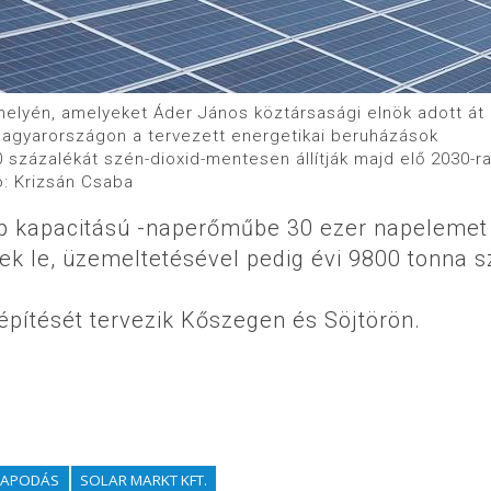
elyén, amelyeket Áder János köztársasági elnök adott át 
agyarországon a tervezett energetikai beruházások
százalékát szén-dioxid-mentesen állítják majd elő 2030-ra
ó: Krizsán Csaba
p kapacitású -naperőműbe 30 ezer napelemet
tek le, üzemeltetésével pedig évi 9800 tonna s
építését tervezik Kőszegen és Söjtörön.
LLAPODÁS
SOLAR MARKT KFT.