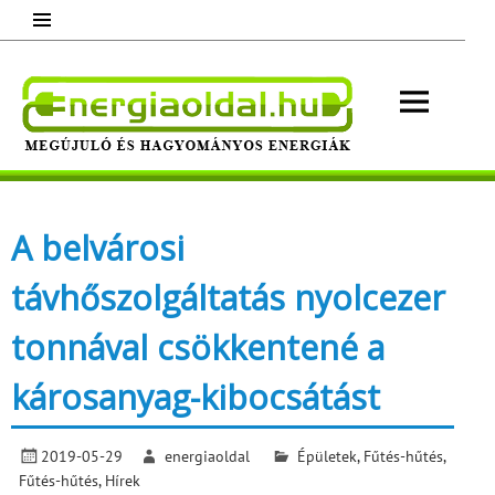
Skip
to
content
Energ
Megújuló és hagyományos energiák.
Minden, ami energia!
A belvárosi
távhőszolgáltatás nyolcezer
tonnával csökkentené a
károsanyag-kibocsátást
2019-05-29
energiaoldal
Épületek
,
Fűtés-hűtés
,
Fűtés-hűtés
,
Hírek