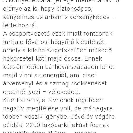
A környezetbarát jellege mellett a távhő
előnye az is, hogy biztonságos,
kényelmes és árban is versenyképes –
tette hozzá.
A csoportvezető ezek miatt fontosnak
tartja a fővárosi hőgyűrű kiépítését,
amely a kilenc szigetszerűen működő
hőkörzetet köti majd össze. Ennek
köszönhetően bárhová szabadon lehet
majd vinni az energiát, ami piaci
árversenyt és a szmog csökkenését
eredményezi – vélekedett.
Kitért arra is, a távhőnek régebben
negatív megítélése volt, de már egyre
többen veszik igénybe. Jövő év végére
például 2200 lakóparki lakást fognak