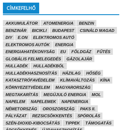
CÍMKEFELHŐ
AKKUMULÁTOR
ATOMENERGIA
BENZIN
BENZINÁR
BICIKLI
BUDAPEST
CSINÁLD MAGAD
DIY
E.ON
ELEKTROMOS AUTÓ
ELEKTROMOS AUTÓK
ENERGIA
ENERGIAHATÉKONYSÁG
EU
FÖLDGÁZ
FŰTÉS
GLOBÁLIS FELMELEGEDÉS
GÁZOLAJÁR
HULLADÉK
HULLADÉKBÓL
HULLADÉKHASZNOSÍTÁS
HÁZILAG
HŐSÉG
KATASZTRÓFAVÉDELEM
KLÍMAVÁLTOZÁS
KÍNA
KÖRNYEZETVÉDELEM
MAGYARORSZÁG
MEGTAKARÍTÁS
MEGÚJULÓ ENERGIA
MOL
NAPELEM
NAPELEMEK
NAPENERGIA
NÉMETORSZÁG
OROSZORSZÁG
PAKS II.
PÁLYÁZAT
REZSICSÖKKENTÉS
SPÓROLÁS
SZÉN-DIOXID-KIBOCSÁTÁS
TIPPEK
TÁMOGATÁS