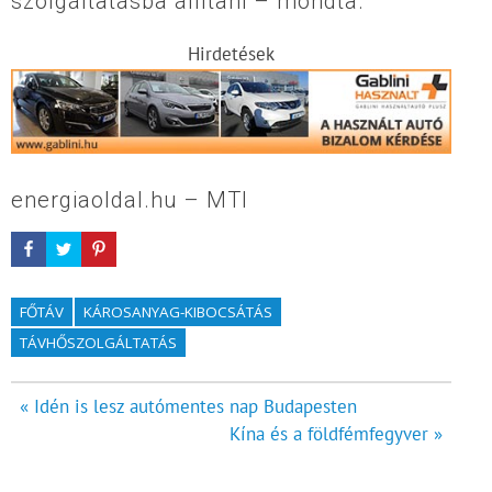
szolgáltatásba állítani – mondta.
Hirdetések
energiaoldal.hu – MTI
FŐTÁV
KÁROSANYAG-KIBOCSÁTÁS
TÁVHŐSZOLGÁLTATÁS
Bejegyzés
« Idén is lesz autómentes nap Budapesten
Kína és a földfémfegyver »
navigáció