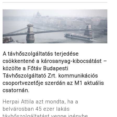
A távhőszolgáltatás terjedése
csökkentené a károsanyag-kibocsátást –
közölte a Főtáv Budapesti
Távhőszolgáltató Zrt. kommunikációs
csoportvezetője szerdán az M1 aktuális
csatornán.
Herpai Attila azt mondta, ha a
belvárosban 45 ezer lakás
távhőszolgáltatást venne igénybe,