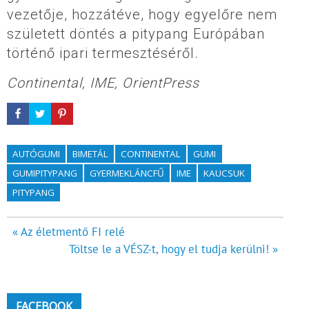
vezetője, hozzátéve, hogy egyelőre nem
született döntés a pitypang Európában
történő ipari termesztéséről.
Continental, IME, OrientPress
AUTÓGUMI
BIMETÁL
CONTINENTAL
GUMI
GUMIPITYPANG
GYERMEKLÁNCFŰ
IME
KAUCSUK
PITYPANG
Bejegyzés
« Az életmentő FI relé
Töltse le a VÉSZ-t, hogy el tudja kerülni! »
navigáció
FACEBOOK