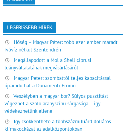
LEGFRISSEBB HÍREK
Hőség – Magyar Péter: több ezer ember maradt
ivóvíz nélkül Szentendrén
Megállapodott a Mol a Shell ciprusi
leányvállalatának megvásárlásáról
Magyar Péter: szombattól teljes kapacitással
újraindulhat a Dunamenti Erőmű
Veszélyben a magyar bor? Súlyos pusztítást
végezhet a szőlő aranyszínű sárgasága – így
védekezhetünk ellene
Így csökkenthető a többszázmilliárd dolláros
klímakockázat az adatközpontokban