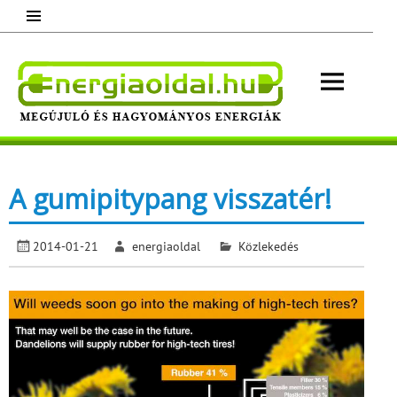
Skip
to
content
Energ
Megújuló és hagyományos energiák.
Minden, ami energia!
A gumipitypang visszatér!
2014-01-21
energiaoldal
Közlekedés