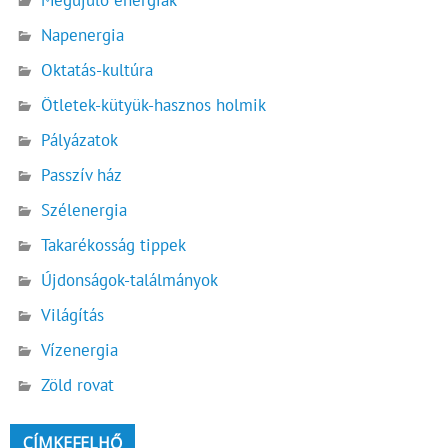
Napenergia
Oktatás-kultúra
Ötletek-kütyük-hasznos holmik
Pályázatok
Passzív ház
Szélenergia
Takarékosság tippek
Újdonságok-találmányok
Világítás
Vízenergia
Zöld rovat
CÍMKEFELHŐ