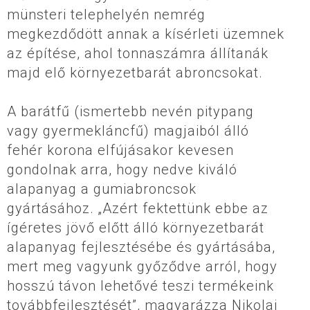
münsteri telephelyén nemrég
megkezdődött annak a kísérleti üzemnek
az építése, ahol tonnaszámra állítanák
majd elő környezetbarát abroncsokat.
A barátfű (ismertebb nevén pitypang
vagy gyermekláncfű) magjaiból álló
fehér korona elfújásakor kevesen
gondolnak arra, hogy nedve kiváló
alapanyag a gumiabroncsok
gyártásához. „Azért fektettünk ebbe az
ígéretes jövő előtt álló környezetbarát
alapanyag fejlesztésébe és gyártásába,
mert meg vagyunk győződve arról, hogy
hosszú távon lehetővé teszi termékeink
továbbfejlesztését”, magyarázza Nikolai