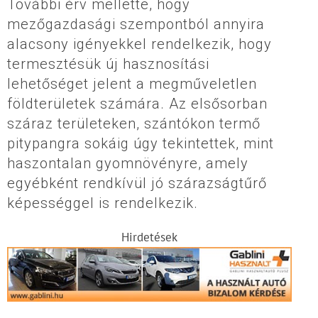
További érv mellette, hogy
mezőgazdasági szempontból annyira
alacsony igényekkel rendelkezik, hogy
termesztésük új hasznosítási
lehetőséget jelent a megműveletlen
földterületek számára. Az elsősorban
száraz területeken, szántókon termő
pitypangra sokáig úgy tekintettek, mint
haszontalan gyomnövényre, amely
egyébként rendkívül jó szárazságtűrő
képességgel is rendelkezik.
Hirdetések