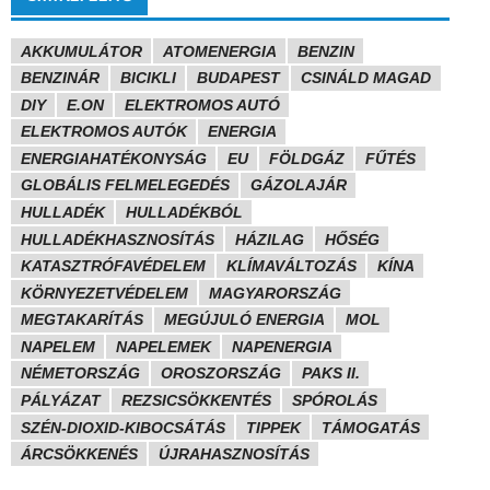
AKKUMULÁTOR
ATOMENERGIA
BENZIN
BENZINÁR
BICIKLI
BUDAPEST
CSINÁLD MAGAD
DIY
E.ON
ELEKTROMOS AUTÓ
ELEKTROMOS AUTÓK
ENERGIA
ENERGIAHATÉKONYSÁG
EU
FÖLDGÁZ
FŰTÉS
GLOBÁLIS FELMELEGEDÉS
GÁZOLAJÁR
HULLADÉK
HULLADÉKBÓL
HULLADÉKHASZNOSÍTÁS
HÁZILAG
HŐSÉG
KATASZTRÓFAVÉDELEM
KLÍMAVÁLTOZÁS
KÍNA
KÖRNYEZETVÉDELEM
MAGYARORSZÁG
MEGTAKARÍTÁS
MEGÚJULÓ ENERGIA
MOL
NAPELEM
NAPELEMEK
NAPENERGIA
NÉMETORSZÁG
OROSZORSZÁG
PAKS II.
PÁLYÁZAT
REZSICSÖKKENTÉS
SPÓROLÁS
SZÉN-DIOXID-KIBOCSÁTÁS
TIPPEK
TÁMOGATÁS
ÁRCSÖKKENÉS
ÚJRAHASZNOSÍTÁS