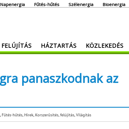
Napenergia
Fűtés-hűtés
Szélenergia
Bioenergia
giaoldal
 FELÚJÍTÁS
HÁZTARTÁS
KÖZLEKEDÉS
den, ami energia!
ágra panaszkodnak az
,
Fűtés-hűtés
,
Hírek
,
Korszerűsítés, felújítás
,
Világítás