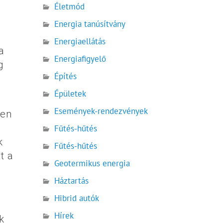
Életmód
Energia tanúsítvány
Energiaellátás
a
Energiafigyelő
g
Építés
Épületek
Események-rendezvények
ben
Fűtés-hűtés
k
Fűtés-hűtés
t a
Geotermikus energia
Háztartás
Hibrid autók
Hírek
k