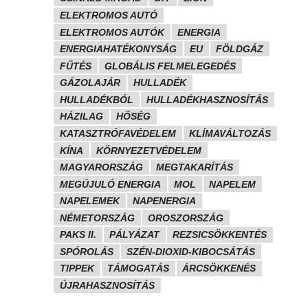
ELEKTROMOS AUTÓ
ELEKTROMOS AUTÓK
ENERGIA
ENERGIAHATÉKONYSÁG
EU
FÖLDGÁZ
FŰTÉS
GLOBÁLIS FELMELEGEDÉS
GÁZOLAJÁR
HULLADÉK
HULLADÉKBÓL
HULLADÉKHASZNOSÍTÁS
HÁZILAG
HŐSÉG
KATASZTRÓFAVÉDELEM
KLÍMAVÁLTOZÁS
KÍNA
KÖRNYEZETVÉDELEM
MAGYARORSZÁG
MEGTAKARÍTÁS
MEGÚJULÓ ENERGIA
MOL
NAPELEM
NAPELEMEK
NAPENERGIA
NÉMETORSZÁG
OROSZORSZÁG
PAKS II.
PÁLYÁZAT
REZSICSÖKKENTÉS
SPÓROLÁS
SZÉN-DIOXID-KIBOCSÁTÁS
TIPPEK
TÁMOGATÁS
ÁRCSÖKKENÉS
ÚJRAHASZNOSÍTÁS