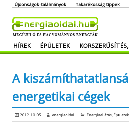
Skip
Újdonságok-találmányok
Takarékosság tippek
to
content
Ener
HÍREK
ÉPÜLETEK
KORSZERŰSÍTÉS,
Megújuló és hagyományos energiák. Min
A kiszámíthatatlans
energetikai cégek
2012-10-05
energiaoldal
Energiaellátás
,
Épületek