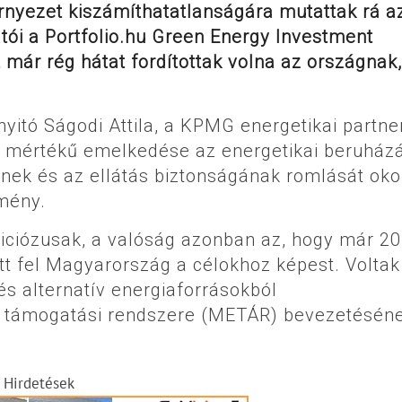
rnyezet kiszámíthatatlanságára mutattak rá a
atói a Portfolio.hu Green Energy Investment
 már rég hátat fordítottak volna az országnak
yitó Ságodi Attila, a KPMG energetikai partne
llő mértékű emelkedése az energetikai beruház
ének és az ellátás biztonságának romlását ok
emény.
biciózusak, a valóság azonban az, hogy már 2
t fel Magyarország a célokhoz képest. Voltak
és alternatív energiaforrásokból
teli támogatási rendszere (METÁR) bevezetésén
Hirdetések