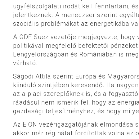
ügyfélszolgálati irodát kell fenntartani, 
jelentkeznek. A menedzser szerint egyált
szociális problémákat az energetikába va
A GDF Suez vezetője megjegyezte, hogy 
politikával megfelelő befektetői pénzeke
Lengyelországban és Romániában is megva
várható.
Ságodi Attila szerint Európa és Magyarors
kiinduló szintjében keresendő. Ha nagyon 
az a piaci szereplőknek is, és a fogyasz
ráadásul nem ismerik fel, hogy az energi
gazdasági teljesítményhez, és hogy milye
Az E.ON vezérigazgatójának elmondása sz
akkor már rég hátat fordítottak volna az