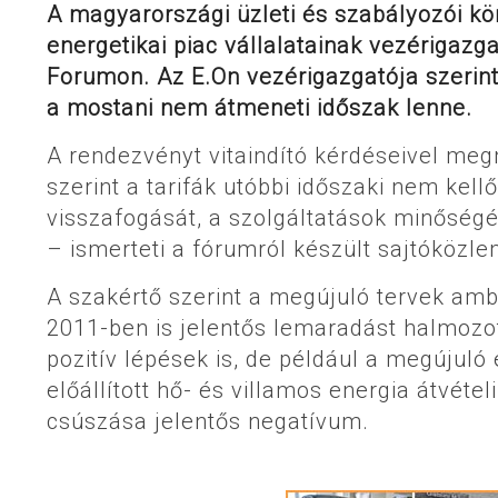
A magyarországi üzleti és szabályozói kö
energetikai piac vállalatainak vezérigazg
Forumon. Az E.On vezérigazgatója szerint
a mostani nem átmeneti időszak lenne.
A rendezvényt vitaindító kérdéseivel megn
szerint a tarifák utóbbi időszaki nem ke
visszafogását, a szolgáltatások minőség
– ismerteti a fórumról készült sajtóközl
A szakértő szerint a megújuló tervek am
2011-ben is jelentős lemaradást halmozot
pozitív lépések is, de például a megújuló 
előállított hő- és villamos energia átvé
csúszása jelentős negatívum.