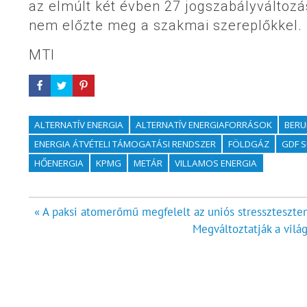
az elmúlt két évben 27 jogszabályváltozá
nem előzte meg a szakmai szereplőkkel.
MTI
ALTERNATÍV ENERGIA
ALTERNATÍV ENERGIAFORRÁSOK
BERU
ENERGIA ÁTVÉTELI TÁMOGATÁSI RENDSZER
FÖLDGÁZ
GDF 
HŐENERGIA
KPMG
METÁR
VILLAMOS ENERGIA
Bejegyzés
« A paksi atomerőmű megfelelt az uniós stresszteszte
Megváltoztatják a világ
navigáció