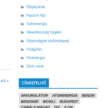
Pályázatok
Passzív ház
Szélenergia
Takarékosság tippek
Újdonságok-találmányok
Világítás
Vízenergia
Zöld rovat
 alá »
CÍMKEFELHŐ
AKKUMULÁTOR
ATOMENERGIA
BENZIN
BENZINÁR
BICIKLI
BUDAPEST
CSINÁLD MAGAD
DIY
E.ON