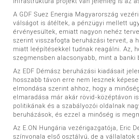
infrastruktúra projekt van jelenleg is az a
A GDF Suez Energia Magyarország vezérig
válságot is átéltek, a pénzügyi mellett ug
érvényesültek, emiatt nagyon nehéz terve
szerint visszafogta beruházási terveit, a
miatt leépítésekkel tudnak reagálni. Az,
szegmensben alacsonyabb, mint a banki be
Az EDF Démász beruházási kiadásait jelen
hosszabb távon erre nem lesznek képese
elmondása szerint ahhoz, hogy a minőség j
elmaradása már akár rövid-középtávon is
politikának és a szabályozói oldalnak na
beruházások, és ezzel a minőség is meg
Az E.ON Hungária vezérigazgatója, Eric D
színvonala első osztályú, de a vállalatok