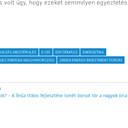
s volt úgy, hogy ezeket semmilyen egyeztetés
HÁZÁS-MEGTÉRÜLÉS
E.ON
EDF DÉMÁSZ
ENERGETIKA
SUEZ ENERGIA MAGYARORSZÁG
GREEN ENERGY INVESTMENT FORUM
n
ot? – A Tesla titkos fejlesztése ismét borsot tör a nagyok orra