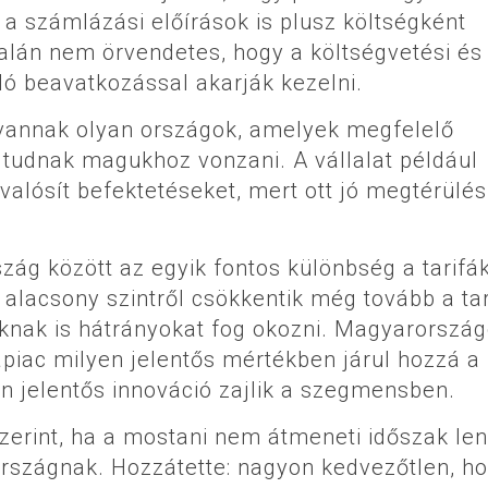
és a számlázási előírások is plusz költségként
alán nem örvendetes, hogy a költségvetési és
ló beavatkozással akarják kezelni.
vannak olyan országok, amelyek megfelelő
t tudnak magukhoz vonzani. A vállalat például
lósít befektetéseket, mert ott jó megtérülés
zág között az egyik fontos különbség a tarifá
alacsony szintről csökkentik még tovább a tar
tóknak is hátrányokat fog okozni. Magyarorszá
apiac milyen jelentős mértékben járul hozzá a
n jelentős innováció zajlik a szegmensben.
erint, ha a mostani nem átmeneti időszak len
 országnak. Hozzátette: nagyon kedvezőtlen, h