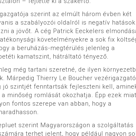
sztalon – fejtette ki a szakértő.
azgatója szerint az elmúlt három évben két
yanis a szabályozói oldalról is negatív hatások
zni a jövőt. A cég Patrick Eeckelers elmondás
 hatékonysági követelményekre a sok fix költsé
 hogy a beruházás-megtérülés jelenleg a
téti kamatszint, hátráltató tényező.
leg még tartani szeretné, de ilyen környezet
k. Márpedig Thierry Le Boucher vezérigazgató
ó szintjét fenntartsák fejleszteni kell, amine
 a minőség romlását okozhatja. Épp ezek miat
gyon fontos szerepe van abban, hogy a
maradhasson.
epluet szerint Magyarországon a szolgáltatás
 számára terhet jelent, hogy például nagyon so