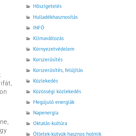
Hőszigetelés
Hulladékhasznosítás
INFÓ
Klímaváltozás
Környezetvédelem
Korszerűsítés
Korszerűsítés, felújítás
k
Közlekedés
ifát,
gon
Közösségi közlekedés
Megújuló energiák
Napenergia
ne,
Oktatás-kultúra
ogy
Ötletek-kütyük-hasznos holmik