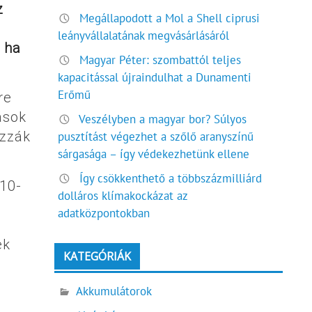
z
Megállapodott a Mol a Shell ciprusi
leányvállalatának megvásárlásáról
, ha
Magyar Péter: szombattól teljes
kapacitással újraindulhat a Dunamenti
Erőmű
re
ások
Veszélyben a magyar bor? Súlyos
ozzák
pusztítást végezhet a szőlő aranyszínű
sárgasága – így védekezhetünk ellene
Így csökkenthető a többszázmilliárd
010-
dolláros klímakockázat az
adatközpontokban
ek
KATEGÓRIÁK
Akkumulátorok