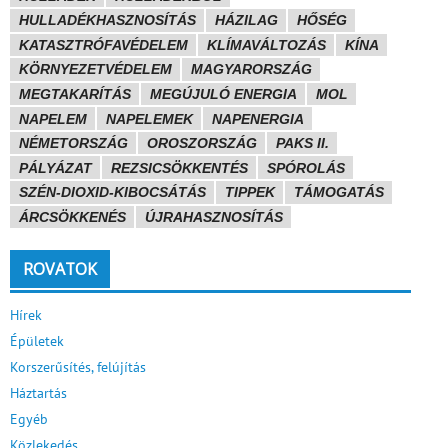
HULLADÉKHASZNOSÍTÁS
HÁZILAG
HŐSÉG
KATASZTRÓFAVÉDELEM
KLÍMAVÁLTOZÁS
KÍNA
KÖRNYEZETVÉDELEM
MAGYARORSZÁG
MEGTAKARÍTÁS
MEGÚJULÓ ENERGIA
MOL
NAPELEM
NAPELEMEK
NAPENERGIA
NÉMETORSZÁG
OROSZORSZÁG
PAKS II.
PÁLYÁZAT
REZSICSÖKKENTÉS
SPÓROLÁS
SZÉN-DIOXID-KIBOCSÁTÁS
TIPPEK
TÁMOGATÁS
ÁRCSÖKKENÉS
ÚJRAHASZNOSÍTÁS
ROVATOK
Hírek
Épületek
Korszerűsítés, felújítás
Háztartás
Egyéb
Közlekedés