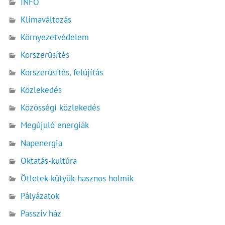
INFÓ
Klímaváltozás
Környezetvédelem
Korszerűsítés
Korszerűsítés, felújítás
Közlekedés
Közösségi közlekedés
Megújuló energiák
Napenergia
Oktatás-kultúra
Ötletek-kütyük-hasznos holmik
Pályázatok
Passzív ház