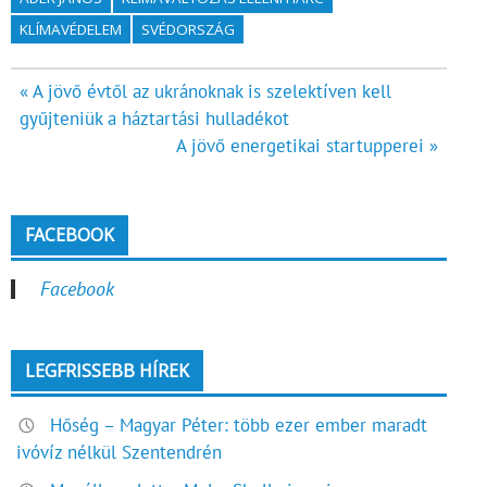
KLÍMAVÉDELEM
SVÉDORSZÁG
Bejegyzés
« A jövő évtől az ukránoknak is szelektíven kell
gyűjteniük a háztartási hulladékot
navigáció
A jövő energetikai startupperei »
FACEBOOK
Facebook
LEGFRISSEBB HÍREK
Hőség – Magyar Péter: több ezer ember maradt
ivóvíz nélkül Szentendrén