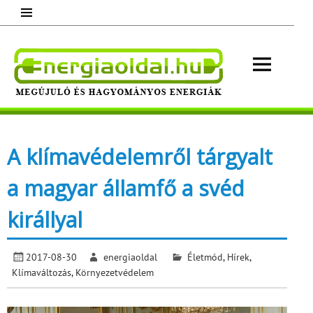
Skip
to
content
Energ
Megújuló és hagyományos energiák.
Minden, ami energia!
A klímavédelemről tárgyalt
a magyar államfő a svéd
királlyal
2017-08-30
energiaoldal
Életmód
,
Hírek
,
Klímaváltozás
,
Környezetvédelem