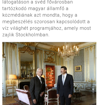
látogatáson a svéd fővárosban
tartózkodó magyar államfő a
közmédiának azt mondta, hogy a
megbeszélés szorosan kapcsolódott a
víz világhét programjához, amely most
zajlik Stockholmban.