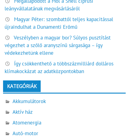
Megállapodott a Mol a Shell ciprusi
leányvállalatának megvásárlásáról
Magyar Péter: szombattól teljes kapacitással
újraindulhat a Dunamenti Erőmű
Veszélyben a magyar bor? Súlyos pusztítást
végezhet a szőlő aranyszínű sárgasága – így
védekezhetünk ellene
Így csökkenthető a többszázmilliárd dolláros
klímakockázat az adatközpontokban
KATEGÓRIÁK
Akkumulátorok
Aktív ház
Atomenergia
Autó-motor