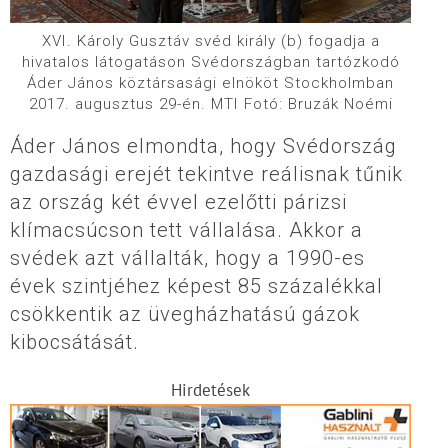
XVI. Károly Gusztáv svéd király (b) fogadja a
hivatalos látogatáson Svédországban tartózkodó
Áder János köztársasági elnököt Stockholmban
2017. augusztus 29-én. MTI Fotó: Bruzák Noémi
Áder János elmondta, hogy Svédország
gazdasági erejét tekintve reálisnak tűnik
az ország két évvel ezelőtti párizsi
klímacsúcson tett vállalása. Akkor a
svédek azt vállalták, hogy a 1990-es
évek szintjéhez képest 85 százalékkal
csökkentik az üvegházhatású gázok
kibocsátását.
Hirdetések