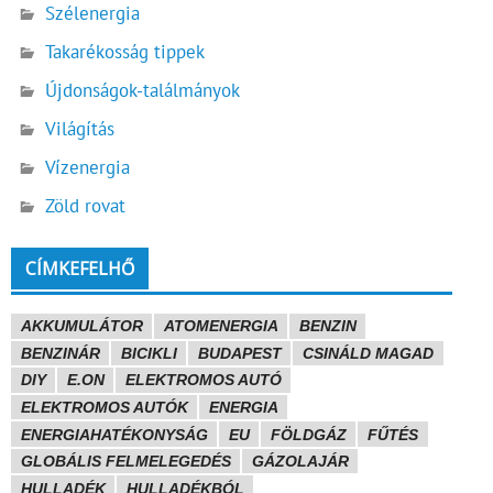
Szélenergia
Takarékosság tippek
Újdonságok-találmányok
Világítás
Vízenergia
Zöld rovat
CÍMKEFELHŐ
AKKUMULÁTOR
ATOMENERGIA
BENZIN
BENZINÁR
BICIKLI
BUDAPEST
CSINÁLD MAGAD
DIY
E.ON
ELEKTROMOS AUTÓ
ELEKTROMOS AUTÓK
ENERGIA
ENERGIAHATÉKONYSÁG
EU
FÖLDGÁZ
FŰTÉS
GLOBÁLIS FELMELEGEDÉS
GÁZOLAJÁR
HULLADÉK
HULLADÉKBÓL