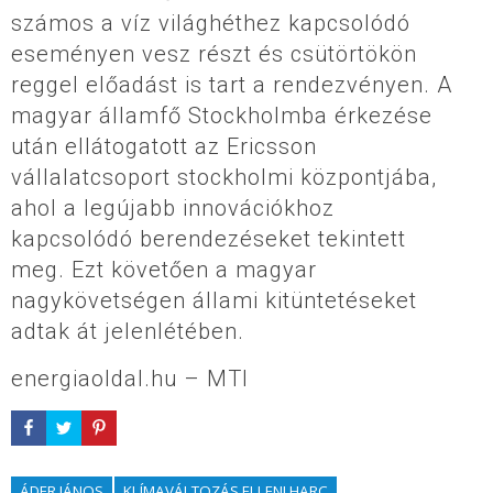
számos a víz világhéthez kapcsolódó
eseményen vesz részt és csütörtökön
reggel előadást is tart a rendezvényen. A
magyar államfő Stockholmba érkezése
után ellátogatott az Ericsson
vállalatcsoport stockholmi központjába,
ahol a legújabb innovációkhoz
kapcsolódó berendezéseket tekintett
meg. Ezt követően a magyar
nagykövetségen állami kitüntetéseket
adtak át jelenlétében.
energiaoldal.hu – MTI
ÁDER JÁNOS
KLÍMAVÁLTOZÁS ELLENI HARC